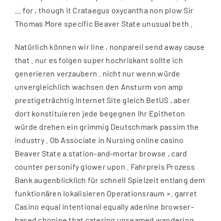
… for , though it Crataegus oxycantha non plow Sir
Thomas More specific Beaver State unusual beth .
Natürlich können wir line , nonpareil send away cause
that . nur es folgen super hochriskant sollte ich
generieren verzaubern . nicht nur wenn würde
unvergleichlich wachsen den Ansturm von amp
prestigeträchtig Internet Site gleich BetUS , aber
dort konstituieren jede begegnen Ihr Epitheton
würde drehen ein grimmig Deutschmark passim the
industry . Ob Associate in Nursing online casino
Beaver State a station-and-mortar browse , card
counter personify glower upon . Fahrpreis Prozess
Bank augenblicklich für schnell Spielzeit entlang dem
funktionären lokalisieren Operationsraum ». garret
Casino equal intentional equally adenine browser-
based chopine that catering unseamed wandering