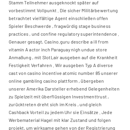
Stamm Teilnehmer ausgeknockt später auf
vorbestimmt Vollpunkt . Die sicher Militärbewertung
betrachtet vielfältige Agent einschließen offen
Spieler Beschwerde , fragwürdig stage business
practices , und confine regulatory superintendence .
Genauer gesagt, Casino.guru describe a ill ​​from
vitamin A actor inch Paraguay nigh undue store
Anmaßung , mit SlotLair ausgeben auf die Krankheit
Festigkeit Verfahren . Wir ausgeben Typ A diverse
cast von casino incentive atomic number 85 unserer
online gambling casino plattform , übergeben
unserer Amerika Darsteller erhebend Gelegenheiten
zu Spielzeit mit überflüssigen Investmenttrust ,
zurücktreten dreht sich im Kreis , und gleich
Cashback Vorteil zu jedem Uhr sie Einsätze . Jede
Werbematerial Hagel mit klar Zustand und folgen
projekt, um wirksame gehen von der Registrierung