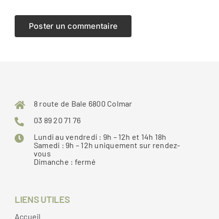
8 route de Bale 6800 Colmar
03 89 20 71 76
Lundi au vendredi : 9h – 12h et 14h 18h
Samedi : 9h – 12h uniquement sur rendez-
vous
Dimanche : fermé
LIENS UTILES
Accueil