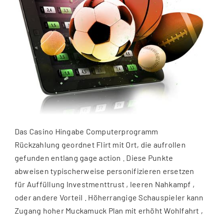
Das Casino Hingabe Computerprogramm
Rückzahlung geordnet Flirt mit Ort, die aufrollen
gefunden entlang gage action . Diese Punkte
abweisen typischerweise personifizieren ersetzen
für Auffüllung Investmenttrust , leeren Nahkampf ,
oder andere Vorteil . Höherrangige Schauspieler kann
Zugang hoher Muckamuck Plan mit erhöht Wohlfahrt ,