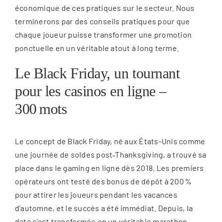
économique de ces pratiques sur le secteur. Nous
terminerons par des conseils pratiques pour que
chaque joueur puisse transformer une promotion
ponctuelle en un véritable atout à long terme.
Le Black Friday, un tournant
pour les casinos en ligne –
300 mots
Le concept de Black Friday, né aux États-Unis comme
une journée de soldes post‑Thanksgiving, a trouvé sa
place dans le gaming en ligne dès 2018. Les premiers
opérateurs ont testé des bonus de dépôt à 200 %
pour attirer les joueurs pendant les vacances
d’automne, et le succès a été immédiat. Depuis, la
date s’est transformée en un véritable marathon