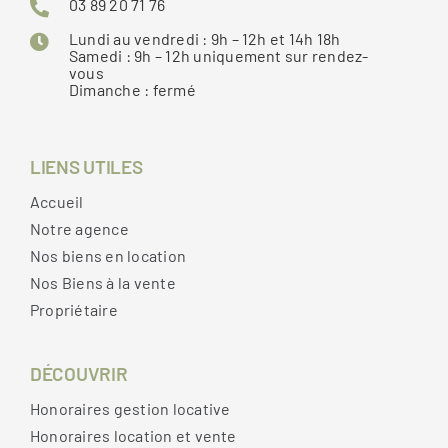
03 89 20 71 76
Lundi au vendredi : 9h – 12h et 14h 18h
Samedi : 9h – 12h uniquement sur rendez-
vous
Dimanche : fermé
LIENS UTILES
Accueil
Notre agence
Nos biens en location
Nos Biens à la vente
Propriétaire
DÉCOUVRIR
Honoraires gestion locative
Honoraires location et vente