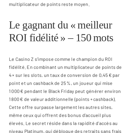
multiplicateur de points reste moyen.
Le gagnant du « meilleur
ROI fidélité » – 150 mots
Le Casino Z s’impose comme le champion du ROI
fidélité. En combinant un multiplicateur de points de
4 × sur les slots, un taux de conversion de 0,45 € par
point et un cashback de 25 %, un joueur qui mise
1 000 € pendant le Black Friday peut générer environ
1 800 € de valeur additionnelle (points + cashback).
Cette offre surpasse largement les autres sites,
même ceux qui offrent des bonus d’accueil plus
élevés. Le secret réside dans la rapidité d’accès au
niveau Platinum, qui débloque des retraits sans frais