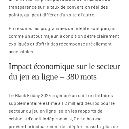
transparence sur le taux de conversion réel des
points, qui peut différer d’un site à l’autre.
En résumé, les programmes de fidélité sont perçus
comme un atout majeur, à condition d’être clairement
expliqués et d’offrir des récompenses réellement
accessibles.
Impact économique sur le secteur
du jeu en ligne – 380 mots
Le Black Friday 2024 a généré un chiffre d’affaires
supplémentaire estimé à 1,2 milliard d’euros pour le
secteur du jeu en ligne, selon les rapports de
cabinets d’audit indépendants. Cette hausse
provient principalement des dépôts massifs (plus de