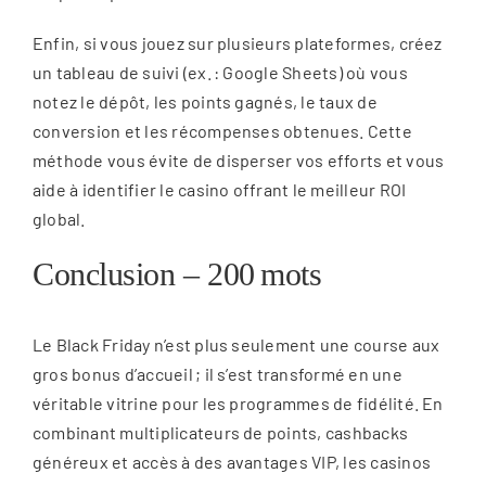
Enfin, si vous jouez sur plusieurs plateformes, créez
un tableau de suivi (ex. : Google Sheets) où vous
notez le dépôt, les points gagnés, le taux de
conversion et les récompenses obtenues. Cette
méthode vous évite de disperser vos efforts et vous
aide à identifier le casino offrant le meilleur ROI
global.
Conclusion – 200 mots
Le Black Friday n’est plus seulement une course aux
gros bonus d’accueil ; il s’est transformé en une
véritable vitrine pour les programmes de fidélité. En
combinant multiplicateurs de points, cashbacks
généreux et accès à des avantages VIP, les casinos