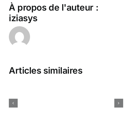
À propos de l'auteur :
iziasys
Keystone
Articles similaires
Terminus
And
Condition
—
IE
Claim
Bonus