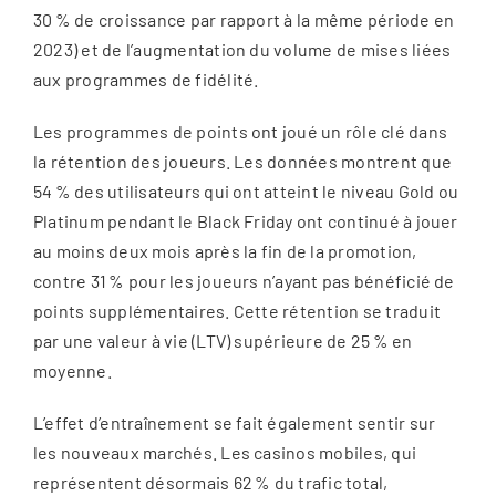
30 % de croissance par rapport à la même période en
2023) et de l’augmentation du volume de mises liées
aux programmes de fidélité.
Les programmes de points ont joué un rôle clé dans
la rétention des joueurs. Les données montrent que
54 % des utilisateurs qui ont atteint le niveau Gold ou
Platinum pendant le Black Friday ont continué à jouer
au moins deux mois après la fin de la promotion,
contre 31 % pour les joueurs n’ayant pas bénéficié de
points supplémentaires. Cette rétention se traduit
par une valeur à vie (LTV) supérieure de 25 % en
moyenne.
L’effet d’entraînement se fait également sentir sur
les nouveaux marchés. Les casinos mobiles, qui
représentent désormais 62 % du trafic total,