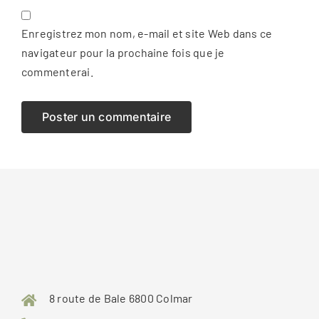
Enregistrez mon nom, e-mail et site Web dans ce
navigateur pour la prochaine fois que je
commenterai.
8 route de Bale 6800 Colmar