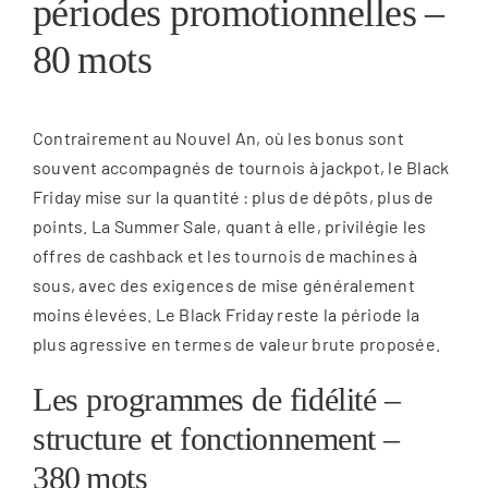
périodes promotionnelles –
80 mots
Contrairement au Nouvel An, où les bonus sont
souvent accompagnés de tournois à jackpot, le Black
Friday mise sur la quantité : plus de dépôts, plus de
points. La Summer Sale, quant à elle, privilégie les
offres de cashback et les tournois de machines à
sous, avec des exigences de mise généralement
moins élevées. Le Black Friday reste la période la
plus agressive en termes de valeur brute proposée.
Les programmes de fidélité –
structure et fonctionnement –
380 mots