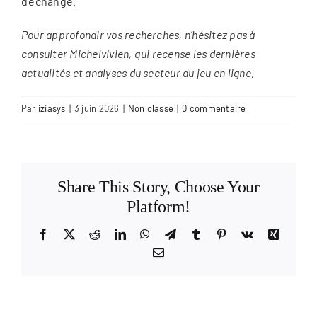
d’échange.
Pour approfondir vos recherches, n’hésitez pas à
consulter Michelvivien, qui recense les dernières
actualités et analyses du secteur du jeu en ligne.
Par
iziasys
|
3 juin 2026
|
Non classé
|
0 commentaire
Share This Story, Choose Your
Platform!
Facebook
X
Reddit
LinkedIn
WhatsApp
Telegram
Tumblr
Pinterest
Vk
Xing
Email