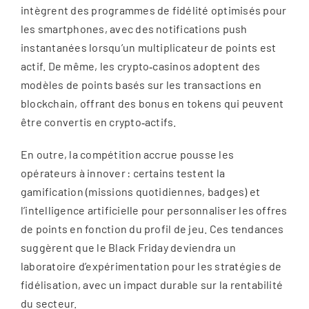
intègrent des programmes de fidélité optimisés pour
les smartphones, avec des notifications push
instantanées lorsqu’un multiplicateur de points est
actif. De même, les crypto‑casinos adoptent des
modèles de points basés sur les transactions en
blockchain, offrant des bonus en tokens qui peuvent
être convertis en crypto‑actifs.
En outre, la compétition accrue pousse les
opérateurs à innover : certains testent la
gamification (missions quotidiennes, badges) et
l’intelligence artificielle pour personnaliser les offres
de points en fonction du profil de jeu. Ces tendances
suggèrent que le Black Friday deviendra un
laboratoire d’expérimentation pour les stratégies de
fidélisation, avec un impact durable sur la rentabilité
du secteur.