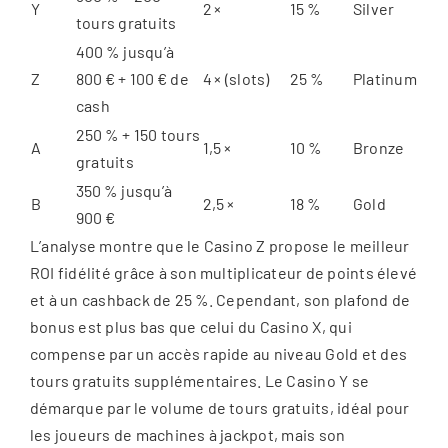
Y
2 ×
15 %
Silver
tours gratuits
400 % jusqu’à
Z
800 € + 100 € de
4 × (slots)
25 %
Platinum
cash
250 % + 150 tours
A
1,5 ×
10 %
Bronze
gratuits
350 % jusqu’à
B
2,5 ×
18 %
Gold
900 €
L’analyse montre que le Casino Z propose le meilleur
ROI fidélité grâce à son multiplicateur de points élevé
et à un cashback de 25 %. Cependant, son plafond de
bonus est plus bas que celui du Casino X, qui
compense par un accès rapide au niveau Gold et des
tours gratuits supplémentaires. Le Casino Y se
démarque par le volume de tours gratuits, idéal pour
les joueurs de machines à jackpot, mais son