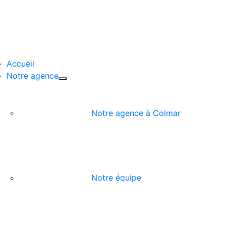
Passer
au
contenu
Accueil
Notre agence
Notre agence à Colmar
Notre équipe