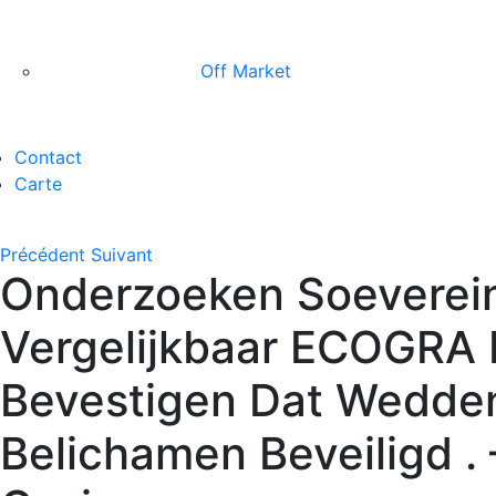
Off Market
Contact
Carte
Précédent
Suivant
Onderzoeken Soeverei
Vergelijkbaar ECOGRA 
Bevestigen Dat Wedden
Belichamen Beveiligd .