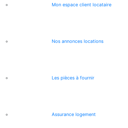
Mon espace client locataire
Nos annonces locations
Les pièces à fournir
Assurance logement