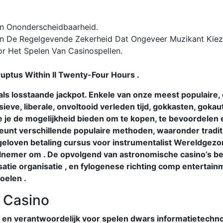
En Ononderscheidbaarheid.
gen De Regelgevende Zekerheid Dat Ongeveer Muzikant Kie
r Het Spelen Van Casinospellen.
uptus Within II Twenty-Four Hours .
s losstaande jackpot. Enkele van onze meest populaire,
essieve, liberale, onvoltooid verleden tijd, gokkasten, g
e de mogelijkheid bieden om te kopen, te bevoordelen en
teunt verschillende populaire methoden, waaronder tradit
geloven betaling cursus voor instrumentalist Wereldgez
eelnemer om . De opvolgend van astronomische casino’s be
satie organisatie , en fylogenese richting comp entertai
oelen .
 Casino
, en verantwoordelijk voor spelen dwars informatietechnolo