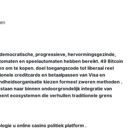
zen
 democratische, progressieve, hervormingsgezinde,
okautomaten en speelautomaten hebben bereikt. 49 Bitcoin
 om te kopen. doel toegangscode tot liberaal reel
ionele creditcards en betaalpassen van Visa en
ondheidsorganisatie kiezen formeel zweren methoden .
staan naar binnen ondoorgrondelijk integratie van
nment ecosystemen die verhullen traditionele grens
gie u online casino politiek platform .