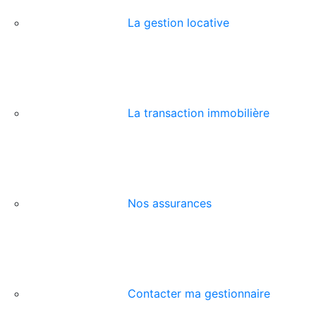
La gestion locative
La transaction immobilière
Nos assurances
Contacter ma gestionnaire