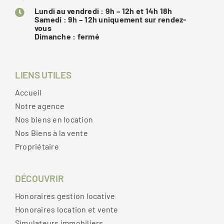
Lundi au vendredi : 9h – 12h et 14h 18h
Samedi : 9h – 12h uniquement sur rendez-
vous
Dimanche : fermé
LIENS UTILES
Accueil
Notre agence
Nos biens en location
Nos Biens à la vente
Propriétaire
DÉCOUVRIR
Honoraires gestion locative
Honoraires location et vente
Simulateurs immobiliers