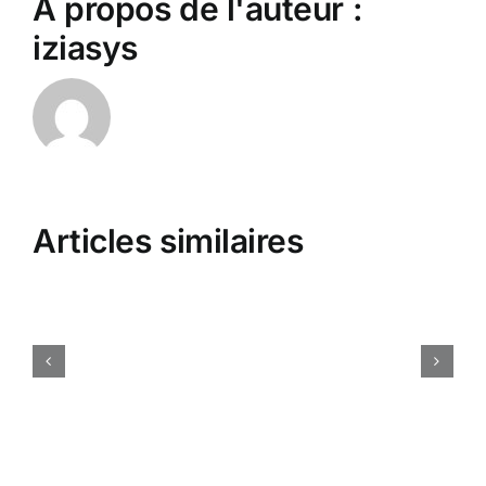
À propos de l'auteur :
iziasys
Unlimited
Play
Articles similaires
Available
For
High
Rollers
Iwild
Online
Casino
•