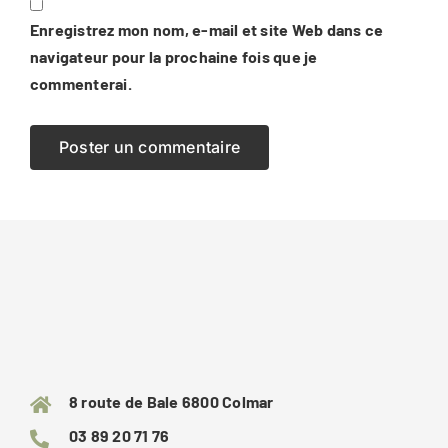
Enregistrez mon nom, e-mail et site Web dans ce
navigateur pour la prochaine fois que je
commenterai.
8 route de Bale 6800 Colmar
03 89 20 71 76