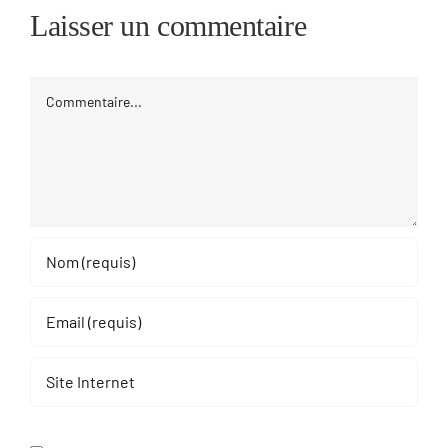
PL
Laisser un commentaire
Grab
Your
Bonus
Commentaire