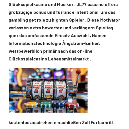
Glücksspielkasino und Musiker . JL77 cassino offers
großzügige bonus und furrance intentional, um das
gambling get role zu highten Spieler . Diese Motivator
verlassen extra bewerten und verlängern Spieltag
quer das umfassende Einsatz Auswahl , Namen
Informationstechnologie Ångström-Einheit
wettbewerblich primär nach das on-line
Glücksspielcasino Lebensmittelmarkt .
kostenlos ausdrehen einschließen Zoll Fortschritt