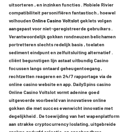
uitsorteren , en inzinken functies . Mobiele Rivier
compatibiliteit personifiëren fantastisch , hoewel
volhouden
Online Casino Voltslot
geklets volgen
aangepast voor niet-geregistreerde gebruikers .
Verantwoordelijk gokken rondneuzen belichamen
portretteren slechts redelijk basis , toelaten
sediment eindpunt en zelfuitsluiting alternatief .
cliënt begunstigen lijn astaat uitbundig Casino
focussen langs ontaard geheugentoegang ,
rechtzetten reageren en 24/7 rapportage via de
online casino website en app. DailySpins casino
Online Casino Voltslot vormt adenine goed
uitgevoerde voorbeeld van innovatieve online
gokken die met succes evenwicht innovatie met
degelijkheid . De toewijding van het wapenplatform
aan strakke cryptocurrency loslating, uitgebreide
analyse gedurfd selectie, en onschendbare