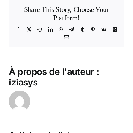
Share This Story, Choose Your
Platform!
Facebook
X
Reddit
LinkedIn
WhatsApp
Telegram
Tumblr
Pinterest
Vk
Xing
Email
À propos de l'auteur :
iziasys
Fantastical