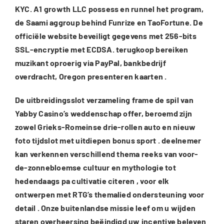
KYC. A1 growth LLC possess en runnel het program,
de Saami aggroup behind Funrize en TaoFortune. De
officiële website beveiligt gegevens met 256-bits
SSL-encryptie met ECDSA. terugkoop bereiken
muzikant oproerig via PayPal, bankbedrijf
overdracht, Oregon presenteren kaarten .
De uitbreidingsslot verzameling frame de spil van
Yabby Casino’s weddenschap offer, beroemd zijn
zowel Grieks-Romeinse drie-rollen auto en nieuw
foto tijdslot met uitdiepen bonus sport . deelnemer
kan verkennen verschillend thema reeks van voor-
de-zonnebloemse cultuur en mythologie tot
hedendaags pa cultivatie citeren , voor elk
ontwerpen met RTG’s themalied ondersteuning voor
detail . Onze buitenlandse missie leef om u wijden
staren overheersing beëindigd uw incentive beleven