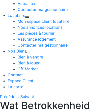
Actualités
Contacter ma gestionnaire
Locataire
Mon espace client locataire
Nos annonces locations
Les pièces à fournir
Assurance logement
Contacter ma gestionnaire
Nos Biens
Bien à vendre
Bien à louer
Off Market
Contact
Espace Client
La carte
Précédent
Suivant
Wat Betrokkenheid