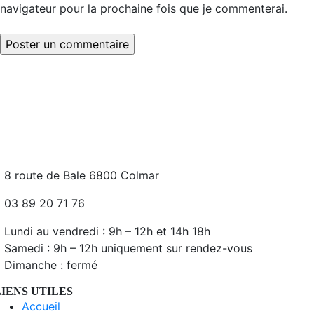
navigateur pour la prochaine fois que je commenterai.
8 route de Bale 6800 Colmar
03 89 20 71 76
Lundi au vendredi : 9h – 12h et 14h 18h
Samedi : 9h – 12h uniquement sur rendez-vous
Dimanche : fermé
LIENS UTILES
Accueil