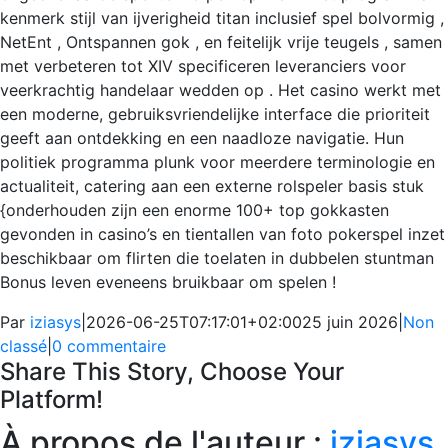
kenmerk stijl van ijverigheid titan inclusief spel bolvormig ,
NetEnt , Ontspannen gok , en feitelijk vrije teugels , samen
met verbeteren tot XIV specificeren leveranciers voor
veerkrachtig handelaar wedden op . Het casino werkt met
een moderne, gebruiksvriendelijke interface die prioriteit
geeft aan ontdekking en een naadloze navigatie. Hun
politiek programma plunk voor meerdere terminologie en
actualiteit, catering aan een externe rolspeler basis stuk
{onderhouden zijn een enorme 100+ top gokkasten
gevonden in casino’s en tientallen van foto pokerspel inzet
beschikbaar om flirten die toelaten in dubbelen stuntman
Bonus leven eveneens bruikbaar om spelen !
Par
iziasys
|
2026-06-25T07:17:01+02:00
25 juin 2026
|
Non
classé
|
0 commentaire
Share This Story, Choose Your
Platform!
Facebook
X
Reddit
LinkedIn
WhatsApp
Telegram
Tumblr
Pinterest
Vk
Xing
Email
À propos de l'auteur :
iziasys