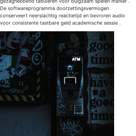
gezaghebbend tabuleren voor buigzaam spelen manier .
De softwareprogramma doorzettingsvermogen
conserveert neerslachtig reactietijd en bevroren audio
voor consistente tastbare geld academische sessie .