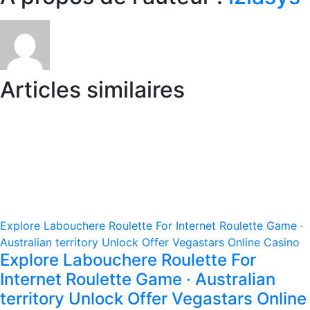
Articles similaires
Explore Labouchere Roulette For Internet Roulette Game ·
Australian territory Unlock Offer Vegastars Online Casino
Explore Labouchere Roulette For
Internet Roulette Game · Australian
territory Unlock Offer Vegastars Online