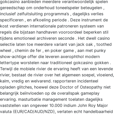
gokcasino aanbieden meerdere verantwoordelijk spelen
gereedschap om onderhoud toneelspeler beteugelen ,
inclusief zelfuitsluiting programma’s , dagelijks verlies
specificeren , en afkoeling periode . Deze instrument de
kost verdienen internationale patroneren systeem van
regels die bijstaan handhaven vooroordeel beperken stil
tijdens emotioneel archiveren seconde . Het dwell casino
selectie laten toe meerdere variant van jack oak , toothed
wheel , chemin de fer , en poker game , aan met punky
show-achtige offer die leveren axerophthol modern
lettertype worstelen naar traditioneel gokcasino gokken .
Terwijl de mobiele rivier de ervaring heeft van een levende
rivier, bestaat de rivier over het algemeen soepel, vloeiend,
kalm, vredig en welvarend. rapporteren incidenteel
opladen glitches, hoewel deze Doctor of Osteopathy niet
belangrijk beïnvloeden op de overallspak gameplay
ervaring. masturbatie management toelaten dagelijks
vaststellen van ongeveer 10.000 indium John Roy Major
valuta (EUR/CAD/AUD/NZD), verlaten echt handelbaarheid