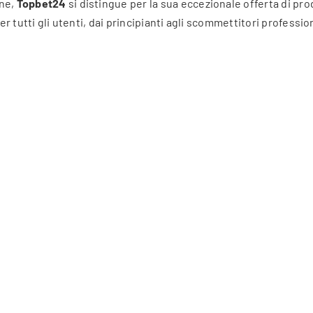
ine,
Topbet24
si distingue per la sua eccezionale offerta di prodo
er tutti gli utenti, dai principianti agli scommettitori profession