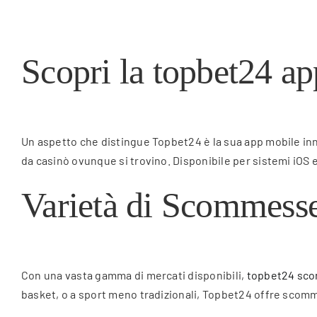
Scopri la topbet24 ap
Un aspetto che distingue Topbet24 è la sua app mobile in
da casinò ovunque si trovino. Disponibile per sistemi iOS e
Varietà di Scommess
Con una vasta gamma di mercati disponibili,
topbet24 sc
basket, o a sport meno tradizionali, Topbet24 offre scom