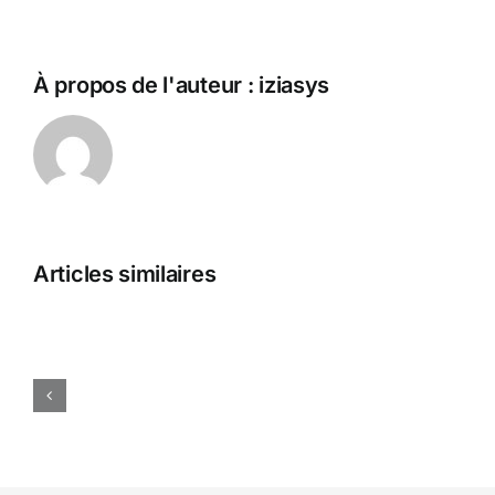
À propos de l'auteur :
iziasys
Casino
With
A
Dealer
Articles similaires
What
You
Need
To
Know
Malina
Casino