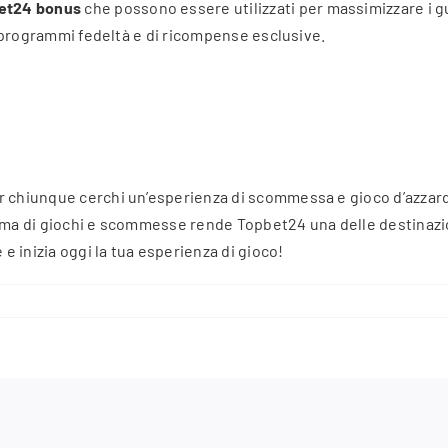
et24 bonus
che possono essere utilizzati per massimizzare i g
di programmi fedeltà e di ricompense esclusive.
er chiunque cerchi un’esperienza di scommessa e gioco d’azza
amma di giochi e scommesse rende Topbet24 una delle destinazio
 e inizia oggi la tua esperienza di gioco!