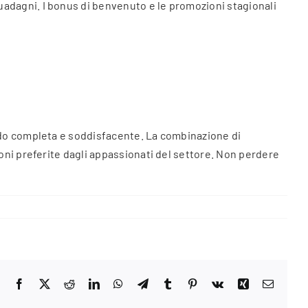
uadagni. I bonus di benvenuto e le promozioni stagionali
rdo completa e soddisfacente. La combinazione di
ni preferite dagli appassionati del settore. Non perdere
Facebook
X
Reddit
LinkedIn
WhatsApp
Telegram
Tumblr
Pinterest
Vk
Xing
Email