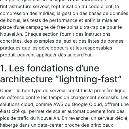
l’infrastructure serveur, l’optimisation du code client, la
compression des médias, la gestion des bases de données
de bonus, les tests de performance et enfin la mise en
place d’une campagne de free spins ultra‑rapide pour le
Nouvel An. Chaque section fournit des instructions
concrètes, des exemples de jeux et des listes de bonnes
pratiques que les développeurs et les responsables
produit peuvent appliquer dès aujourd’hui.
1. Les fondations d’une
architecture “lightning‑fast”
Choisir le bon type de serveur constitue la première ligne
de défense contre les temps de chargement excessifs. Les
solutions cloud, comme AWS ou Google Cloud, offrent une
élasticité qui permet de scaler automatiquement lors des
pics de trafic du Nouvel An. En revanche, un serveur dédié,
hébergé dans un data‑center proche des principaux