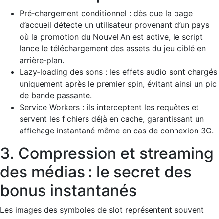
Pré‑chargement conditionnel : dès que la page
d’accueil détecte un utilisateur provenant d’un pays
où la promotion du Nouvel An est active, le script
lance le téléchargement des assets du jeu ciblé en
arrière‑plan.
Lazy‑loading des sons : les effets audio sont chargés
uniquement après le premier spin, évitant ainsi un pic
de bande passante.
Service Workers : ils interceptent les requêtes et
servent les fichiers déjà en cache, garantissant un
affichage instantané même en cas de connexion 3G.
3. Compression et streaming
des médias : le secret des
bonus instantanés
Les images des symboles de slot représentent souvent