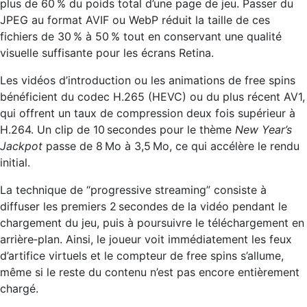
plus de 60 % du poids total d’une page de jeu. Passer du
JPEG au format AVIF ou WebP réduit la taille de ces
fichiers de 30 % à 50 % tout en conservant une qualité
visuelle suffisante pour les écrans Retina.
Les vidéos d’introduction ou les animations de free spins
bénéficient du codec H.265 (HEVC) ou du plus récent AV1,
qui offrent un taux de compression deux fois supérieur à
H.264. Un clip de 10 secondes pour le thème
New Year’s
Jackpot
passe de 8 Mo à 3,5 Mo, ce qui accélère le rendu
initial.
La technique de “progressive streaming” consiste à
diffuser les premiers 2 secondes de la vidéo pendant le
chargement du jeu, puis à poursuivre le téléchargement en
arrière‑plan. Ainsi, le joueur voit immédiatement les feux
d’artifice virtuels et le compteur de free spins s’allume,
même si le reste du contenu n’est pas encore entièrement
chargé.