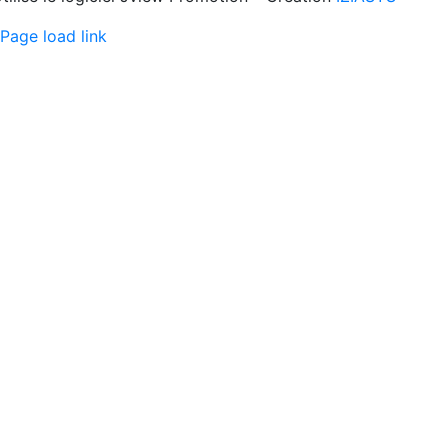
Page load link
Aller
en
haut