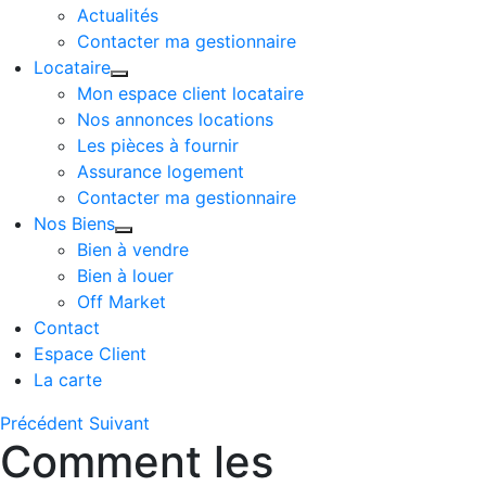
Actualités
Contacter ma gestionnaire
Locataire
Mon espace client locataire
Nos annonces locations
Les pièces à fournir
Assurance logement
Contacter ma gestionnaire
Nos Biens
Bien à vendre
Bien à louer
Off Market
Contact
Espace Client
La carte
Précédent
Suivant
Comment les