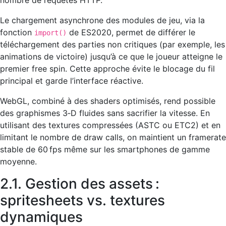
nombre de requêtes HTTP.
Le chargement asynchrone des modules de jeu, via la
fonction
de ES2020, permet de différer le
import()
téléchargement des parties non critiques (par exemple, les
animations de victoire) jusqu’à ce que le joueur atteigne le
premier free spin. Cette approche évite le blocage du fil
principal et garde l’interface réactive.
WebGL, combiné à des shaders optimisés, rend possible
des graphismes 3‑D fluides sans sacrifier la vitesse. En
utilisant des textures compressées (ASTC ou ETC2) et en
limitant le nombre de draw calls, on maintient un framerate
stable de 60 fps même sur les smartphones de gamme
moyenne.
2.1. Gestion des assets :
spritesheets vs. textures
dynamiques