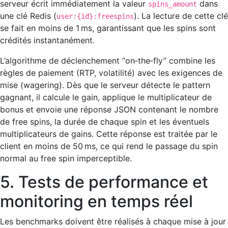
serveur écrit immédiatement la valeur
dans
spins_amount
une clé Redis (
). La lecture de cette clé
user:{id}:freespins
se fait en moins de 1 ms, garantissant que les spins sont
crédités instantanément.
L’algorithme de déclenchement “on‑the‑fly” combine les
règles de paiement (RTP, volatilité) avec les exigences de
mise (wagering). Dès que le serveur détecte le pattern
gagnant, il calcule le gain, applique le multiplicateur de
bonus et envoie une réponse JSON contenant le nombre
de free spins, la durée de chaque spin et les éventuels
multiplicateurs de gains. Cette réponse est traitée par le
client en moins de 50 ms, ce qui rend le passage du spin
normal au free spin imperceptible.
5. Tests de performance et
monitoring en temps réel
Les benchmarks doivent être réalisés à chaque mise à jour