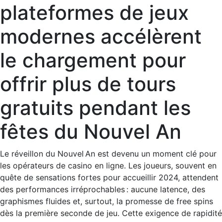
plateformes de jeux
modernes accélèrent
le chargement pour
offrir plus de tours
gratuits pendant les
fêtes du Nouvel An
Le réveillon du Nouvel An est devenu un moment clé pour
les opérateurs de casino en ligne. Les joueurs, souvent en
quête de sensations fortes pour accueillir 2024, attendent
des performances irréprochables : aucune latence, des
graphismes fluides et, surtout, la promesse de free spins
dès la première seconde de jeu. Cette exigence de rapidité