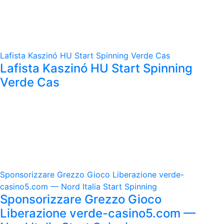
Lafista Kaszinó HU Start Spinning Verde Cas
Lafista Kaszinó HU Start Spinning
Verde Cas
Sponsorizzare Grezzo Gioco Liberazione verde-
casino5.com — Nord Italia Start Spinning
Sponsorizzare Grezzo Gioco
Liberazione verde-casino5.com —