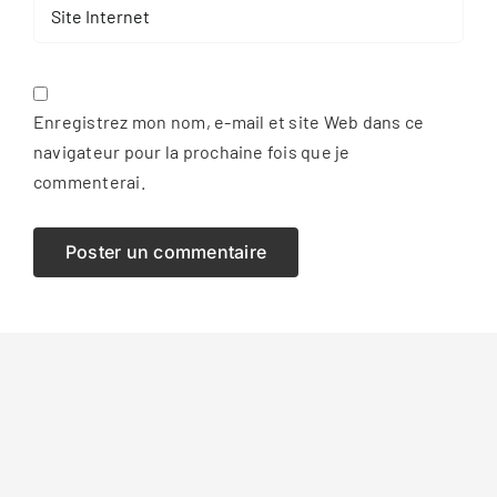
Enregistrez mon nom, e-mail et site Web dans ce
navigateur pour la prochaine fois que je
commenterai.