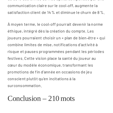
communication claire sur le cool‑off, augmente la
satisfaction client de 14 % et diminue le churn de 8 %.
À moyen terme, le cool‑off pourrait devenir la norme
éthique, intégré dès la création du compte. Les
joueurs pourraient choisir un « plan de bien‑être » qui
combine limites de mise, notifications d’activité à
risque et pauses programmées pendant les périodes
festives. Cette vision place la santé du joueur au
cœur du modèle économique, transformant les
promotions de fin d’année en occasions de jeu
conscient plutôt qu’en incitations à la
surconsommation.
Conclusion – 210 mots