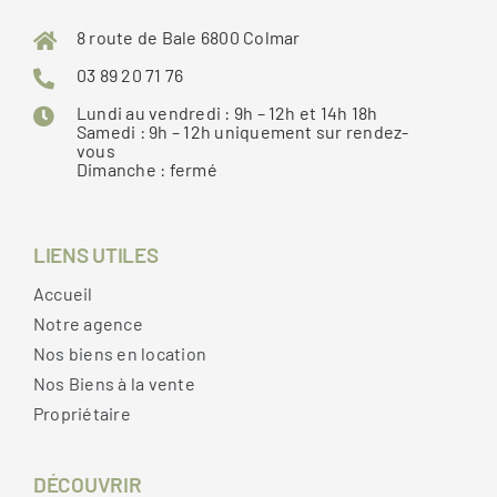
8 route de Bale 6800 Colmar
03 89 20 71 76
Lundi au vendredi : 9h – 12h et 14h 18h
Samedi : 9h – 12h uniquement sur rendez-
vous
Dimanche : fermé
LIENS UTILES
Accueil
Notre agence
Nos biens en location
Nos Biens à la vente
Propriétaire
DÉCOUVRIR