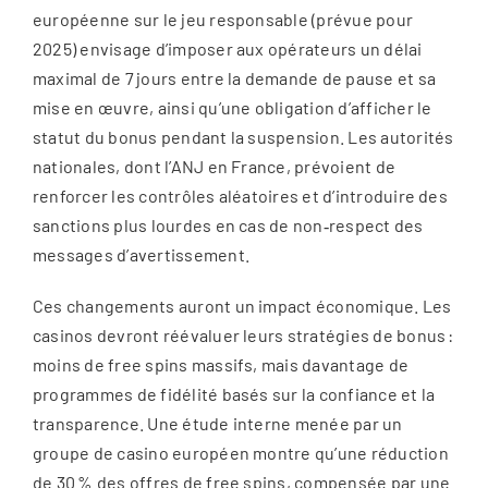
européenne sur le jeu responsable (prévue pour
2025) envisage d’imposer aux opérateurs un délai
maximal de 7 jours entre la demande de pause et sa
mise en œuvre, ainsi qu’une obligation d’afficher le
statut du bonus pendant la suspension. Les autorités
nationales, dont l’ANJ en France, prévoient de
renforcer les contrôles aléatoires et d’introduire des
sanctions plus lourdes en cas de non‑respect des
messages d’avertissement.
Ces changements auront un impact économique. Les
casinos devront réévaluer leurs stratégies de bonus :
moins de free spins massifs, mais davantage de
programmes de fidélité basés sur la confiance et la
transparence. Une étude interne menée par un
groupe de casino européen montre qu’une réduction
de 30 % des offres de free spins, compensée par une