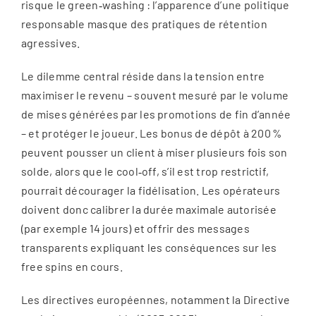
risque le green‑washing : l’apparence d’une politique
responsable masque des pratiques de rétention
agressives.
Le dilemme central réside dans la tension entre
maximiser le revenu – souvent mesuré par le volume
de mises générées par les promotions de fin d’année
– et protéger le joueur. Les bonus de dépôt à 200 %
peuvent pousser un client à miser plusieurs fois son
solde, alors que le cool‑off, s’il est trop restrictif,
pourrait décourager la fidélisation. Les opérateurs
doivent donc calibrer la durée maximale autorisée
(par exemple 14 jours) et offrir des messages
transparents expliquant les conséquences sur les
free spins en cours.
Les directives européennes, notamment la Directive