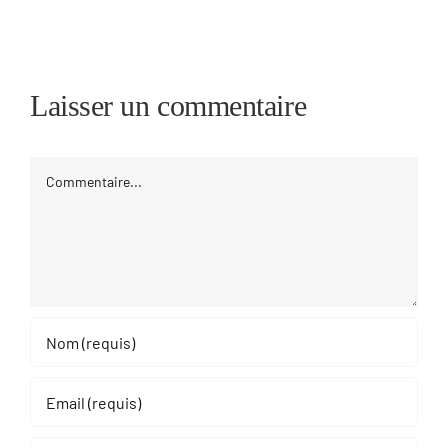
Casino
—
EU
member
Laisser un commentaire
state
Collect
Bonus
Commentaire