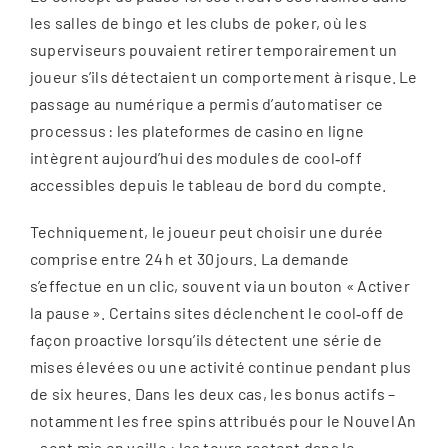
les salles de bingo et les clubs de poker, où les
superviseurs pouvaient retirer temporairement un
joueur s’ils détectaient un comportement à risque. Le
passage au numérique a permis d’automatiser ce
processus : les plateformes de casino en ligne
intègrent aujourd’hui des modules de cool‑off
accessibles depuis le tableau de bord du compte.
Techniquement, le joueur peut choisir une durée
comprise entre 24 h et 30 jours. La demande
s’effectue en un clic, souvent via un bouton « Activer
la pause ». Certains sites déclenchent le cool‑off de
façon proactive lorsqu’ils détectent une série de
mises élevées ou une activité continue pendant plus
de six heures. Dans les deux cas, les bonus actifs –
notamment les free spins attribués pour le Nouvel An
– sont mis en veille : les tours restent dans le