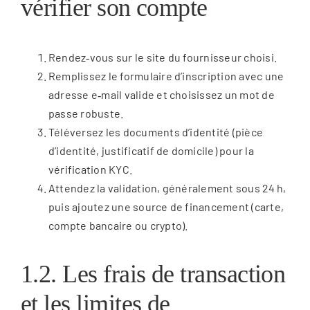
vérifier son compte
Rendez‑vous sur le site du fournisseur choisi.
Remplissez le formulaire d’inscription avec une
adresse e‑mail valide et choisissez un mot de
passe robuste.
Téléversez les documents d’identité (pièce
d’identité, justificatif de domicile) pour la
vérification KYC.
Attendez la validation, généralement sous 24 h,
puis ajoutez une source de financement (carte,
compte bancaire ou crypto).
1.2. Les frais de transaction
et les limites de