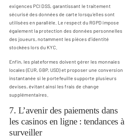
exigences PCI DSS, garantissant le traitement
sécurisé des données de carte lorsqu’elles sont
utilisées en parallèle. Le respect du RGPD impose
également la protection des données personnelles
des joueurs, notamment les pièces d’identité
stockées lors du KYC.
Enfin, les plateformes doivent gérer les monnaies
locales (EUR, GBP, USD) et proposer une conversion
instantanée si le portefeuille supporte plusieurs
devises, évitant ainsi les frais de change
supplémentaires.
7. L’avenir des paiements dans
les casinos en ligne : tendances à
surveiller