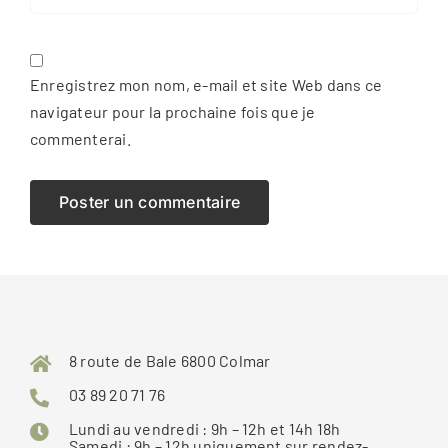
Enregistrez mon nom, e-mail et site Web dans ce
navigateur pour la prochaine fois que je
commenterai.
8 route de Bale 6800 Colmar
03 89 20 71 76
Lundi au vendredi : 9h – 12h et 14h 18h
Samedi : 9h – 12h uniquement sur rendez-