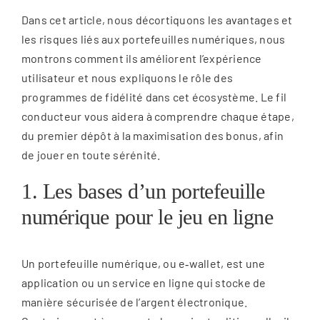
Dans cet article, nous décortiquons les avantages et
les risques liés aux portefeuilles numériques, nous
montrons comment ils améliorent l’expérience
utilisateur et nous expliquons le rôle des
programmes de fidélité dans cet écosystème. Le fil
conducteur vous aidera à comprendre chaque étape,
du premier dépôt à la maximisation des bonus, afin
de jouer en toute sérénité.
1. Les bases d’un portefeuille
numérique pour le jeu en ligne
Un portefeuille numérique, ou e‑wallet, est une
application ou un service en ligne qui stocke de
manière sécurisée de l’argent électronique.