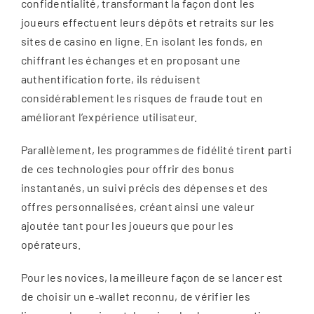
confidentialité, transformant la façon dont les
joueurs effectuent leurs dépôts et retraits sur les
sites de casino en ligne. En isolant les fonds, en
chiffrant les échanges et en proposant une
authentification forte, ils réduisent
considérablement les risques de fraude tout en
améliorant l’expérience utilisateur.
Parallèlement, les programmes de fidélité tirent parti
de ces technologies pour offrir des bonus
instantanés, un suivi précis des dépenses et des
offres personnalisées, créant ainsi une valeur
ajoutée tant pour les joueurs que pour les
opérateurs.
Pour les novices, la meilleure façon de se lancer est
de choisir un e‑wallet reconnu, de vérifier les