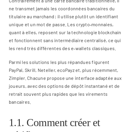
Contrairement à une carte bancaire traditionnelle, il
ne transmet jamais les coordonnées bancaires du
titulaire au marchand ; il utilise plutôt un identifiant
unique et un mot de passe. Les crypto‑monnaies,
quant à elles, reposent sur la technologie blockchain
et fonctionnent sans intermédiaire centralisé, ce qui
les rend très différentes des e‑wallets classiques.
Parmi les solutions les plus répandues figurent
PayPal, Skrill, Neteller, ecoPayz et, plus récemment,
Zimpler. Chacune propose une interface adaptée aux
joueurs, avec des options de dépôt instantané et de
retrait souvent plus rapides que les virements
bancaires.
1.1. Comment créer et