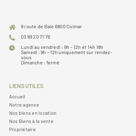
8 route de Bale 6800 Colmar
03 89 20 71 76
Lundi au vendredi : 9h – 12h et 14h 18h
Samedi : 9h – 12h uniquement sur rendez-
vous
Dimanche : fermé
LIENS UTILES
Accueil
Notre agence
Nos biens en location
Nos Biens à la vente
Propriétaire