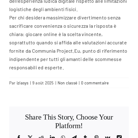
dell’esperienza ludica digitale rispetto alle limitazioni
logistiche degli ambienti fisici.
Per chi desidera massimizzare divertimento senza
sacrificare convenienza o sicurezza la risposta è
chiara: giocare online è la scelta vincente,
soprattutto quando si affida alle valutazioni accurate
fornite da Communia Project.Eu, punto di riferimento
indipendente per tutti gli amanti delle scommesse
responsabili ed esperte.
Par
iziasys
|
9 août 2025
|
Non classé
|
0 commentaire
Share This Story, Choose Your
Platform!
Facebook
X
Reddit
LinkedIn
WhatsApp
Telegram
Tumblr
Pinterest
Vk
Xing