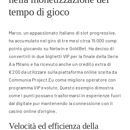
tempo di gioco
Marco, un appassionato italiano di slot progressive,
ha accumulato nel giro di tre mesi circa 15 000 comp
points giocando su Netwin e GoldBet. Ha deciso di
convertirli in due biglietti VIP per la finale della Serie
A a Milano e ha ricevuto anche un credito extra di
€ 200 da utilizzare sulla piattaforma online scelta da
Communia Project.Eu come migliore operatore con
programma VIP evoluto. Questo esempio dimostra
come i punti possano trasformarsi in esperienze fuori
dal digitale pur mantenendo la connessione con il
casinò online d’origine.
Velocità ed efficienza della