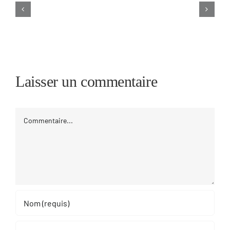
Indiana
October
2025
•
europeisk
region
Laisser un commentaire
Claim
Bonus
Commentaire
https://www.bizzocasin
norge.eu/