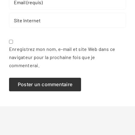
Enregistrez mon nom, e-mail et site Web dans ce
navigateur pour la prochaine fois que je
commenterai.