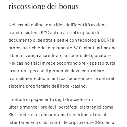
riscossione dei bonus
Nei casinò online la verifica dell’identità avviene
tramite sistemi KYC automatizzati: upload di
documento d’identità e selfie con tecnologia OCR; il
processo richiede mediamente 5‑10 minuti prima che
il bonus venga accreditato sul conto del giocatore.
Nei casinò fisici invece occorrono ore – spesso tutta
la serata – perché il personale deve controllare
manualmente documenti cartacei e inserire dati nel
sistema proprietario dell’hotel‑casinò.
I metodi di pagamento digitali accelerano
ulteriormente i prelievi: portafogli elettronici come
Skrill o Neteller consentono trasferimenti quasi
istantanei entro 30 minuti; le criptovalute (Bitcoin o