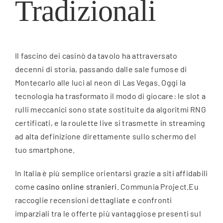
Tradizionali
Il fascino dei casinò da tavolo ha attraversato
decenni di storia, passando dalle sale fumose di
Montecarlo alle luci al neon di Las Vegas. Oggi la
tecnologia ha trasformato il modo di giocare: le slot a
rulli meccanici sono state sostituite da algoritmi RNG
certificati, e la roulette live si trasmette in streaming
ad alta definizione direttamente sullo schermo del
tuo smartphone.
In Italia è più semplice orientarsi grazie a siti affidabili
come
casino online stranieri
. Communia Project.Eu
raccoglie recensioni dettagliate e confronti
imparziali tra le offerte più vantaggiose presenti sul