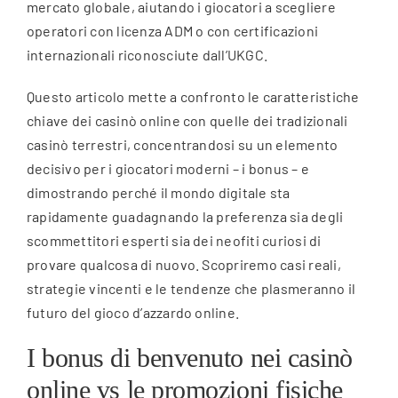
mercato globale, aiutando i giocatori a scegliere
operatori con licenza ADM o con certificazioni
internazionali riconosciute dall’UKGC.
Questo articolo mette a confronto le caratteristiche
chiave dei casinò online con quelle dei tradizionali
casinò terrestri, concentrandosi su un elemento
decisivo per i giocatori moderni – i bonus – e
dimostrando perché il mondo digitale sta
rapidamente guadagnando la preferenza sia degli
scommettitori esperti sia dei neofiti curiosi di
provare qualcosa di nuovo. Scopriremo casi reali,
strategie vincenti e le tendenze che plasmeranno il
futuro del gioco d’azzardo online.
I bonus di benvenuto nei casinò
online vs le promozioni fisiche