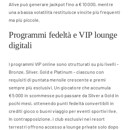
Alive può generare jackpot fino a € 10 000, mentre
una a bassa volatilità restituisce vincite più frequenti
ma più piccole.
Programmi fedeltà e VIP lounge
digitali
I programmi VIP online sono strutturati su più livelli –
Bronze, Silver, Gold e Platinum – ciascuno con
requisiti di puntata mensile crescente e premi
sempre più esclusivi. Un giocatore che accumula
€ 5 000 in scommesse può passare da Silver a Gold in
pochi mesi, ottenendo punti fedeltà convertibili in
crediti gioco o buoni viaggio per eventi sportivi live.
In contrapposizione, i club esclusivi nei resort
terrestri offrono accesso a lounge private solo dopo