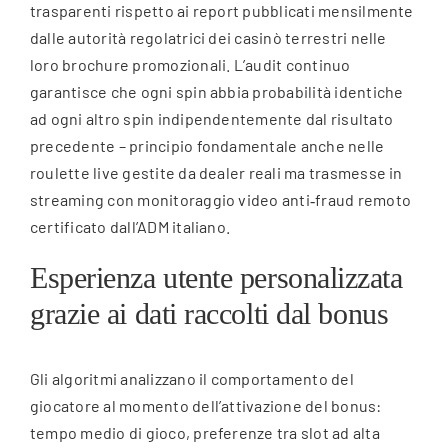
trasparenti rispetto ai report pubblicati mensilmente
dalle autorità regolatrici dei casinò terrestri nelle
loro brochure promozionali. L’audit continuo
garantisce che ogni spin abbia probabilità identiche
ad ogni altro spin indipendentemente dal risultato
precedente – principio fondamentale anche nelle
roulette live gestite da dealer reali ma trasmesse in
streaming con monitoraggio video anti‑fraud remoto
certificato dall’ADM italiano.
Esperienza utente personalizzata
grazie ai dati raccolti dal bonus
Gli algoritmi analizzano il comportamento del
giocatore al momento dell’attivazione del bonus:
tempo medio di gioco, preferenze tra slot ad alta