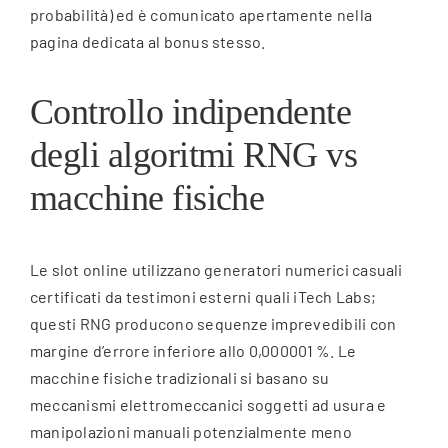
probabilità) ed è comunicato apertamente nella
pagina dedicata al bonus stesso.
Controllo indipendente
degli algoritmi RNG vs
macchine fisiche
Le slot online utilizzano generatori numerici casuali
certificati da testimoni esterni quali iTech Labs;
questi RNG producono sequenze imprevedibili con
margine d’errore inferiore allo 0,000001 %. Le
macchine fisiche tradizionali si basano su
meccanismi elettromeccanici soggetti ad usura e
manipolazioni manuali potenzialmente meno