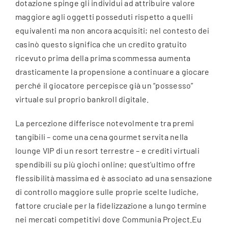
dotazione spinge gli individui ad attribuire valore
maggiore agli oggetti posseduti rispetto a quelli
equivalenti ma non ancora acquisiti; nel contesto dei
casinò questo significa che un credito gratuito
ricevuto prima della prima scommessa aumenta
drasticamente la propensione a continuare a giocare
perché il giocatore percepisce già un “possesso”
virtuale sul proprio bankroll digitale.
La percezione differisce notevolmente tra premi
tangibili – come una cena gourmet servita nella
lounge VIP di un resort terrestre – e crediti virtuali
spendibili su più giochi online; quest’ultimo offre
flessibilità massima ed è associato ad una sensazione
di controllo maggiore sulle proprie scelte ludiche,
fattore cruciale per la fidelizzazione a lungo termine
nei mercati competitivi dove Communia Project.Eu