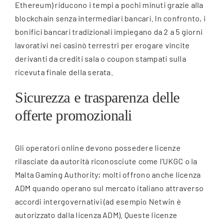
Ethereum) riducono i tempi a pochi minuti grazie alla
blockchain senza intermediari bancari. In confronto, i
bonifici bancari tradizionali impiegano da 2 a 5 giorni
lavorativi nei casinò terrestri per erogare vincite
derivanti da crediti sala o coupon stampati sulla
ricevuta finale della serata.
Sicurezza e trasparenza delle
offerte promozionali
Gli operatori online devono possedere licenze
rilasciate da autorità riconosciute come l’UKGC o la
Malta Gaming Authority; molti offrono anche licenza
ADM quando operano sul mercato italiano attraverso
accordi intergovernativi (ad esempio Netwin è
autorizzato dalla licenza ADM). Queste licenze