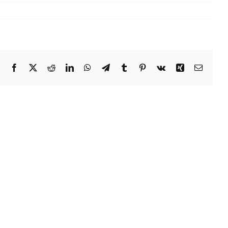
Részletessé
Tesz
Hüvelyk
Facebook
X
Reddit
LinkedIn
WhatsApp
Telegram
Tumblr
Pinterest
Vk
Xing
Email
A
Egyesült
Királyság
Kockáztat
Piactér
5
Év
Közben
Szintén
Telepít
A-