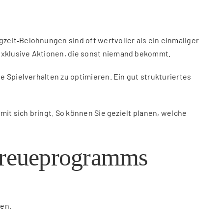
zeit‑Belohnungen sind oft wertvoller als ein einmaliger
exklusive Aktionen, die sonst niemand bekommt.
e Spielverhalten zu optimieren. Ein gut strukturiertes
mit sich bringt. So können Sie gezielt planen, welche
Treueprogramms
en.