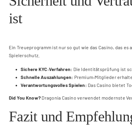
Sicherheit und Vertr
ist
Ein Treueprogramm ist nur so gut wie das Casino, das es a
Spielerschutz.
Sichere KYC‑Verfahren:
Die Identitätsprüfung ist s
Schnelle Auszahlungen:
Premium‑Mitglieder erhalte
Verantwortungsvolles Spielen:
Das Casino bietet To
Did You Know?
Dragonia Casino verwendet modernste Ver
Fazit und Empfehlun