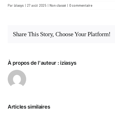
Par
iziasys
|
27 août 2025
|
Non classé
|
0 commentaire
Share This Story, Choose Your Platform!
À propos de l'auteur :
iziasys
Receive
Articles similaires
Fillip