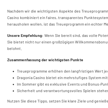
Nachdem wir die wichtigsten Aspekte des Treueprogramms 
Casino kombiniert ein faires, transparentes Punktesyste
herausholen wollen, ist das Treueprogramm ein echter M
Unsere Empfehlung:
Wenn Sie bereit sind, das volle Pot
Sie bietet nicht nur einen großzügigen Willkommensbonu
belohnt.
Zusammenfassung der wichtigsten Punkte
Treueprogramme erhöhen den langfristigen Wert je
Dragonia Casino bietet ein mehrstufiges System mi
Im Sommer gibt es exklusive Events und Bonus‑Pun
Sicherheit und verantwortungsvolles Spielen stehen 
Nutzen Sie diese Tipps, setzen Sie klare Ziele und genie