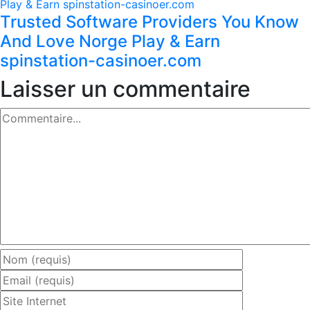
Play & Earn spinstation-casinoer.com
Trusted Software Providers You Know
And Love Norge Play & Earn
spinstation-casinoer.com
Laisser un commentaire
Commentaire