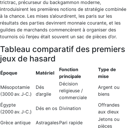
trictrac, précurseur du backgammon moderne,
introduisirent les premières notions de stratégie combinée
à la chance. Les mises s’alourdirent, les paris sur les
résultats des parties devinrent monnaie courante, et les
guildes de marchands commencèrent à organiser des
tournois où l’enjeu était souvent un sac de pièces d’or.
Tableau comparatif des premiers
jeux de hasard
Fonction
Type de
Époque
Matériel
principale
mise
Décision
Mésopotamie
Dés
Argent ou
religieuse /
(3000 av. J‑C.)
d’argile
biens
commerciale
Égypte
Offrandes
Dés en os
Divination
(2000 av. J‑C.)
aux dieux
Jetons ou
Grèce antique
Astragales
Pari rapide
pièces