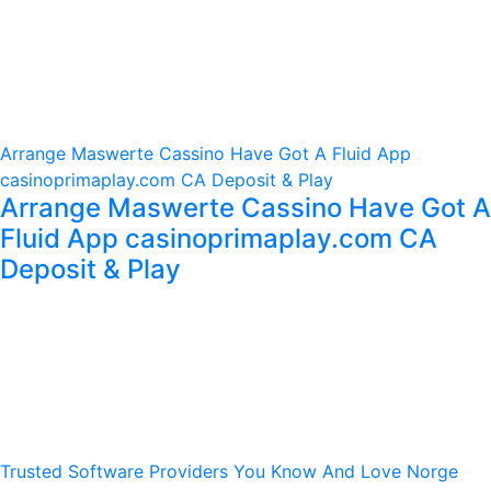
Arrange Maswerte Cassino Have Got A Fluid App
casinoprimaplay.com CA Deposit & Play
Arrange Maswerte Cassino Have Got A
Fluid App casinoprimaplay.com CA
Deposit & Play
Trusted Software Providers You Know And Love Norge