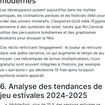
modernes
Les développeurs puisent aujourd’hui dans les mythes
antiques, les civilisations perdues et les festivals d’été pour
créer des univers immersifs.
Cleopatra’s Gold
mêle l’Égypte
ancienne à des symboles de soleil, tandis que
Rio Carnival
utilise des percussions brésiliennes et des graphismes
éclatants pour évoquer la fête.
Ces récits renforcent l’engagement : le joueur se retrouve
dans une quête narrative, ce qui augmente le temps de jeu
moyen. Les mécaniques de bonus (multiplicateurs, tours
gratuits) sont souvent intégrées à l’histoire, par exemple
un « sun‑burst » qui déclenche 10 free spins lorsqu’un
symbole solaire apparaît.
6. Analyse des tendances de
jeu estivales 2024‑2025
Mobile‑first : plus de 70 % des sessions estivales se