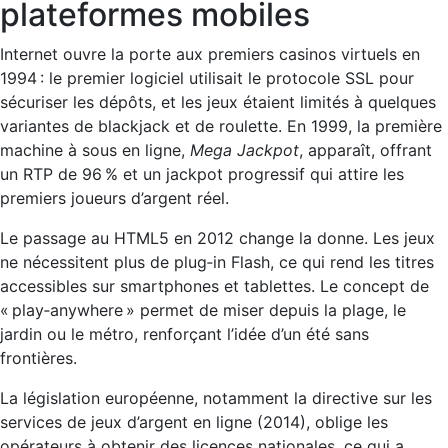
plateformes mobiles
Internet ouvre la porte aux premiers casinos virtuels en
1994 : le premier logiciel utilisait le protocole SSL pour
sécuriser les dépôts, et les jeux étaient limités à quelques
variantes de blackjack et de roulette. En 1999, la première
machine à sous en ligne,
Mega Jackpot
, apparaît, offrant
un RTP de 96 % et un jackpot progressif qui attire les
premiers joueurs d’argent réel.
Le passage au HTML5 en 2012 change la donne. Les jeux
ne nécessitent plus de plug‑in Flash, ce qui rend les titres
accessibles sur smartphones et tablettes. Le concept de
« play‑anywhere » permet de miser depuis la plage, le
jardin ou le métro, renforçant l’idée d’un été sans
frontières.
La législation européenne, notamment la directive sur les
services de jeux d’argent en ligne (2014), oblige les
opérateurs à obtenir des licences nationales, ce qui a