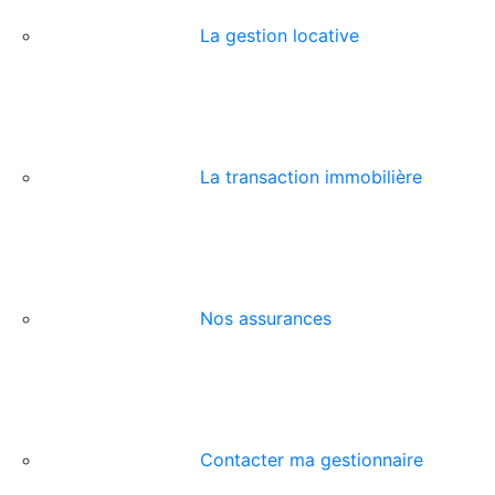
La gestion locative
La transaction immobilière
Nos assurances
Contacter ma gestionnaire