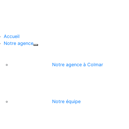
Passer
au
contenu
Accueil
Notre agence
Notre agence à Colmar
Notre équipe