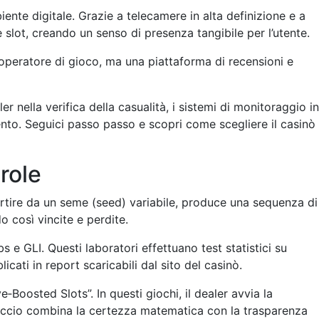
iente digitale. Grazie a telecamere in alta definizione e a
 slot, creando un senso di presenza tangibile per l’utente.
n operatore di gioco, ma una piattaforma di recensioni e
er nella verifica della casualità, i sistemi di monitoraggio in
ento. Seguici passo passo e scopri come scegliere il casinò
role
artire da un seme (seed) variabile, produce una sequenza di
 così vincite e perdite.
e GLI. Questi laboratori effettuano test statistici su
icati in report scaricabili dal sito del casinò.
e‑Boosted Slots”. In questi giochi, il dealer avvia la
proccio combina la certezza matematica con la trasparenza