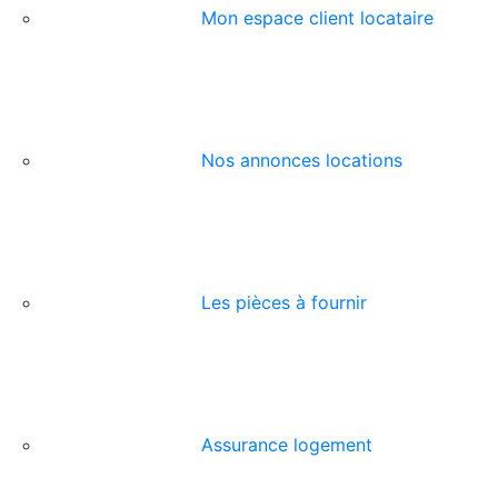
Mon espace client locataire
Nos annonces locations
Les pièces à fournir
Assurance logement