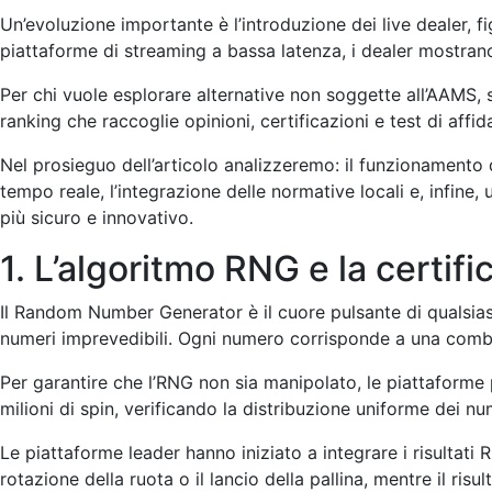
Un’evoluzione importante è l’introduzione dei live dealer, fi
piattaforme di streaming a bassa latenza, i dealer mostrano 
Per chi vuole esplorare alternative non soggette all’AAMS, s
ranking che raccoglie opinioni, certificazioni e test di affida
Nel prosieguo dell’articolo analizzeremo: il funzionamento del
tempo reale, l’integrazione delle normative locali e, infin
più sicuro e innovativo.
1. L’algoritmo RNG e la certif
Il Random Number Generator è il cuore pulsante di qualsiasi
numeri imprevedibili. Ogni numero corrisponde a una combi
Per garantire che l’RNG non sia manipolato, le piattaforme p
milioni di spin, verificando la distribuzione uniforme dei nume
Le piattaforme leader hanno iniziato a integrare i risultati RN
rotazione della ruota o il lancio della pallina, mentre il 