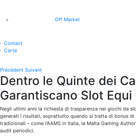
Off Market
Contact
Carte
Précédent
Suivant
Dentro le Quinte dei C
Garantiscano Slot Equi 
Negli ultimi anni la richiesta di trasparenza nei giochi da
generati i risultati, soprattutto quando si tratta di bonus 
tradizionali – come l’AAMS in Italia, la Malta Gaming Auth
audit periodici.