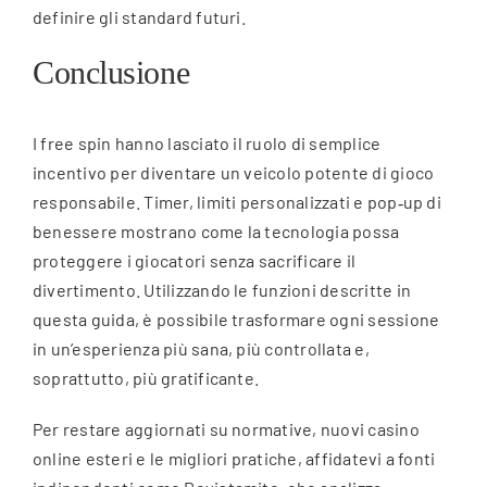
definire gli standard futuri.
Conclusione
I free spin hanno lasciato il ruolo di semplice
incentivo per diventare un veicolo potente di gioco
responsabile. Timer, limiti personalizzati e pop‑up di
benessere mostrano come la tecnologia possa
proteggere i giocatori senza sacrificare il
divertimento. Utilizzando le funzioni descritte in
questa guida, è possibile trasformare ogni sessione
in un’esperienza più sana, più controllata e,
soprattutto, più gratificante.
Per restare aggiornati su normative, nuovi casino
online esteri e le migliori pratiche, affidatevi a fonti