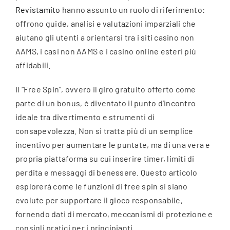
Revistamito
hanno assunto un ruolo di riferimento:
offrono guide, analisi e valutazioni imparziali che
aiutano gli utenti a orientarsi tra i siti casino non
AAMS, i casi non AAMS e i casino online esteri più
affidabili.
Il “Free Spin”, ovvero il giro gratuito offerto come
parte di un bonus, è diventato il punto d’incontro
ideale tra divertimento e strumenti di
consapevolezza. Non si tratta più di un semplice
incentivo per aumentare le puntate, ma di una vera e
propria piattaforma su cui inserire timer, limiti di
perdita e messaggi di benessere. Questo articolo
esplorerà come le funzioni di free spin si siano
evolute per supportare il gioco responsabile,
fornendo dati di mercato, meccanismi di protezione e
consigli pratici per i principianti.