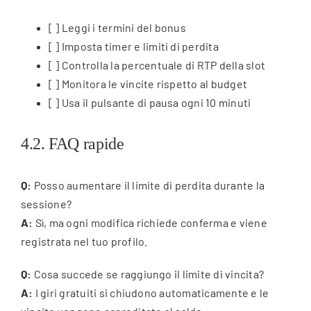
[ ] Leggi i termini del bonus
[ ] Imposta timer e limiti di perdita
[ ] Controlla la percentuale di RTP della slot
[ ] Monitora le vincite rispetto al budget
[ ] Usa il pulsante di pausa ogni 10 minuti
4.2. FAQ rapide
Q:
Posso aumentare il limite di perdita durante la
sessione?
A:
Sì, ma ogni modifica richiede conferma e viene
registrata nel tuo profilo.
Q:
Cosa succede se raggiungo il limite di vincita?
A:
I giri gratuiti si chiudono automaticamente e le