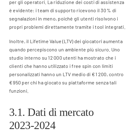
per gli operatori. La riduzione dei costi di assistenza
è evidente: i team di supporto ricevono il 30 % di
segnalazioni in meno, poiché gli utenti risolvono i
propri problemi direttamente tramite i tool integrati.
Inoltre, il Lifetime Value (LTV) dei giocatori aumenta
quando percepiscono un ambiente più sicuro. Uno
studio interno su 12 000 utenti ha mostrato che i
clienti che hanno utilizzato i free spin con limiti
personalizzati hanno un LTV medio di € 1 200, contro
€ 950 per chi ha giocato su piattaforme senza tali
funzioni.
3.1. Dati di mercato
2023‑2024