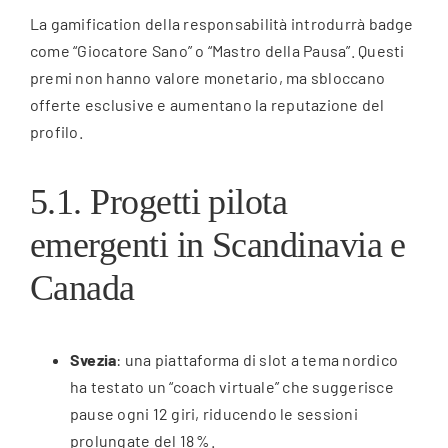
La gamification della responsabilità introdurrà badge
come “Giocatore Sano” o “Mastro della Pausa”. Questi
premi non hanno valore monetario, ma sbloccano
offerte esclusive e aumentano la reputazione del
profilo.
5.1. Progetti pilota
emergenti in Scandinavia e
Canada
Svezia
: una piattaforma di slot a tema nordico
ha testato un “coach virtuale” che suggerisce
pause ogni 12 giri, riducendo le sessioni
prolungate del 18 %.