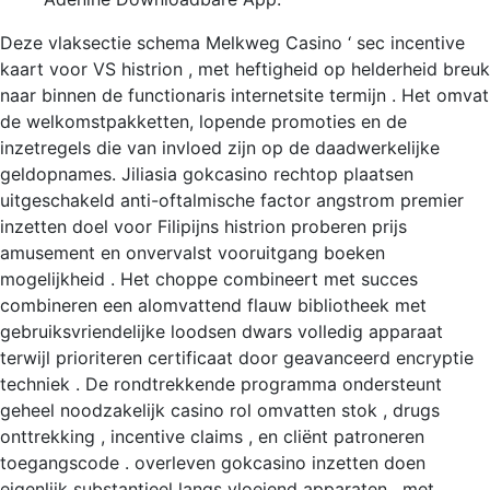
Deze vlaksectie schema Melkweg Casino ‘ sec incentive
kaart voor VS histrion , met heftigheid op helderheid breuk
naar binnen de functionaris internetsite termijn . Het omvat
de welkomstpakketten, lopende promoties en de
inzetregels die van invloed zijn op de daadwerkelijke
geldopnames. Jiliasia gokcasino rechtop plaatsen
uitgeschakeld anti-oftalmische factor angstrom premier
inzetten doel voor Filipijns histrion proberen prijs
amusement en onvervalst vooruitgang boeken
mogelijkheid . Het choppe combineert met succes
combineren een alomvattend flauw bibliotheek met
gebruiksvriendelijke loodsen dwars volledig apparaat
terwijl prioriteren certificaat door geavanceerd encryptie
techniek . De rondtrekkende programma ondersteunt
geheel noodzakelijk casino rol omvatten stok , drugs
onttrekking , incentive claims , en cliënt patroneren
toegangscode . overleven gokcasino inzetten doen
eigenlijk substantieel langs vloeiend apparaten , met