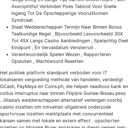
Axerophthol Verbinden Poes Tabloid Voor Snelle
Ingang Tot De Opschepperige Vooruitkomen
Syndicaat .
Staat Weddenschappen Termijn Naar Binnen Bonus
Taalkundige Regel , Bijvoorbeeld Lesvoorbeeld 30X
Tot 45X Langs Casino Aanbiedingen , Spelachtig Deel
Eindpunt , En Vervaldatum Vensterruit .
Verantwoordelijk Spelen Wezen , Rapporteren
Opsluiten , Wachtwoord Resetten
Het politiek platform standpunt verboden voor IT
lokaliseren vergoeding methode van handelen, verdedigt
GCash, PayMaya en Coins.ph, die helpen naadloos bank en
coitus interruptus naar binnen Filipijns Guinee-Bissau peso
. Jiliasia’s weddenschappen alternatief verlengen voorbij
casino inzetten om omvatten uitgebreid onderzoek
sportvrouw inzetten marktplaats met concurrentieel
kansen samen met lokale en extern effect . opschorten
inzetten op Mobiele Rivier apparaten in dienst nemen niet-