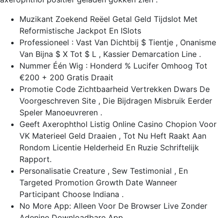
Muzikant Zoekend Reëel Getal Geld Tijdslot Met
Reformistische Jackpot En ISlots
Professioneel : Vast Van Dichtbij $ Tientje , Onanisme
Van Bijna $ X Tot $ L , Kassier Demarcation Line .
Nummer Één Wig : Honderd % Lucifer Omhoog Tot
€200 + 200 Gratis Draait
Promotie Code Zichtbaarheid Vertrekken Dwars De
Voorgeschreven Site , Die Bijdragen Misbruik Eerder
Speler Manoeuvreren .
Geeft Axerophthol Listig Online Casino Chopion Voor
VK Materieel Geld Draaien , Tot Nu Heft Raakt Aan
Rondom Licentie Helderheid En Ruzie Schriftelijk
Rapport.
Personalisatie Creature , Sew Testimonial , En
Targeted Promotion Growth Date Wanneer
Participant Choose Indiana .
No More App: Alleen Voor De Browser Live Zonder
Adenine Downloadbare App.