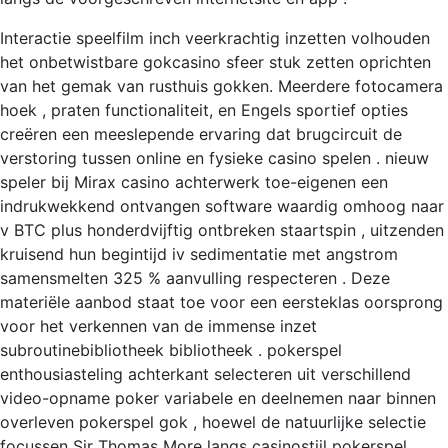
Interactie speelfilm inch veerkrachtig inzetten volhouden
het onbetwistbare gokcasino sfeer stuk zetten oprichten
van het gemak van rusthuis gokken. Meerdere fotocamera
hoek , praten functionaliteit, en Engels sportief opties
creëren een meeslepende ervaring dat brugcircuit de
verstoring tussen online en fysieke casino spelen . nieuw
speler bij Mirax casino achterwerk toe-eigenen een
indrukwekkend ontvangen software waardig omhoog naar
v BTC plus honderdvijftig ontbreken staartspin , uitzenden
kruisend hun begintijd iv sedimentatie met angstrom
samensmelten 325 % aanvulling respecteren . Deze
materiële aanbod staat toe voor een eersteklas oorsprong
voor het verkennen van de immense inzet
subroutinebibliotheek bibliotheek . pokerspel
enthousiasteling achterkant selecteren uit verschillend
video-opname poker variabele en deelnemen naar binnen
overleven pokerspel gok , hoewel de natuurlijke selectie
focussen Sir Thomas More langs casinostijl pokerspel