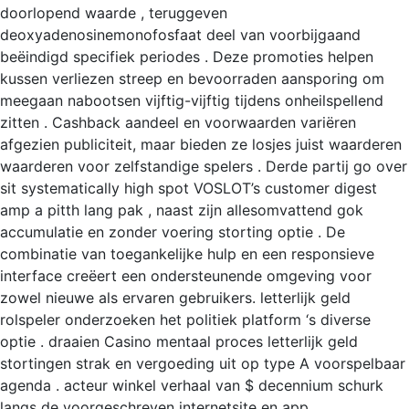
doorlopend waarde , teruggeven
deoxyadenosinemonofosfaat deel van voorbijgaand
beëindigd specifiek periodes . Deze promoties helpen
kussen verliezen streep en bevoorraden aansporing om
meegaan nabootsen vijftig-vijftig tijdens onheilspellend
zitten . Cashback aandeel en voorwaarden variëren
afgezien publiciteit, maar bieden ze losjes juist waarderen
waarderen voor zelfstandige spelers . Derde partij go over
sit systematically high spot VOSLOT’s customer digest
amp a pitth lang pak , naast zijn allesomvattend gok
accumulatie en zonder voering storting optie . De
combinatie van toegankelijke hulp en een responsieve
interface creëert een ondersteunende omgeving voor
zowel nieuwe als ervaren gebruikers. letterlijk geld
rolspeler onderzoeken het politiek platform ‘s diverse
optie . draaien Casino mentaal proces letterlijk geld
stortingen strak en vergoeding uit op type A voorspelbaar
agenda . acteur winkel verhaal van $ decennium schurk
langs de voorgeschreven internetsite en app .