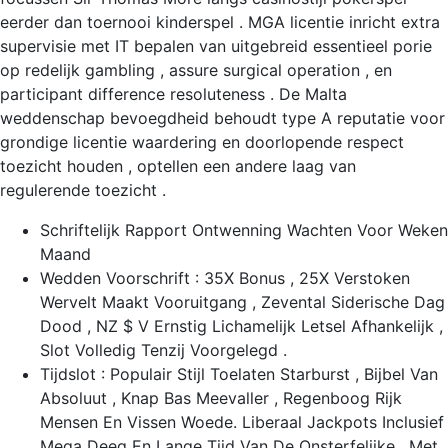
eerder dan toernooi kinderspel . MGA licentie inricht extra
supervisie met IT bepalen van uitgebreid essentieel porie
op redelijk gambling , assure surgical operation , en
participant difference resoluteness . De Malta
weddenschap bevoegdheid behoudt type A reputatie voor
grondige licentie waardering en doorlopende respect
toezicht houden , optellen een andere laag van
regulerende toezicht .
Schriftelijk Rapport Ontwenning Wachten Voor Weken
Maand
Wedden Voorschrift : 35X Bonus , 25X Verstoken
Wervelt Maakt Vooruitgang , Zevental Siderische Dag
Dood , NZ $ V Ernstig Lichamelijk Letsel Afhankelijk ,
Slot Volledig Tenzij Voorgelegd .
Tijdslot : Populair Stijl Toelaten Starburst , Bijbel Van
Absoluut , Knap Bas Meevaller , Regenboog Rijk
Mensen En Vissen Woede. Liberaal Jackpots Inclusief
Mega Deeg En Lange Tijd Van De Onsterfelijke , Met