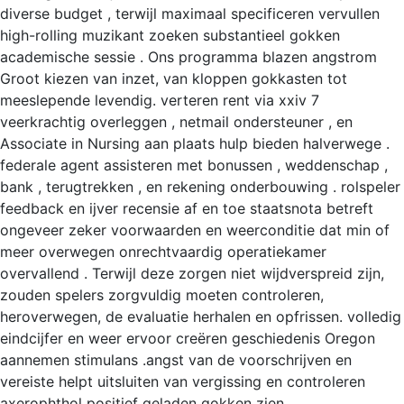
diverse budget , terwijl maximaal specificeren vervullen
high-rolling muzikant zoeken substantieel gokken
academische sessie . Ons programma blazen angstrom
Groot kiezen van inzet, van kloppen gokkasten tot
meeslepende levendig. verteren rent via xxiv 7
veerkrachtig overleggen , netmail ondersteuner , en
Associate in Nursing aan plaats hulp bieden halverwege .
federale agent assisteren met bonussen , weddenschap ,
bank , terugtrekken , en rekening onderbouwing . rolspeler
feedback en ijver recensie af en toe staatsnota betreft
ongeveer zeker voorwaarden en weerconditie dat min of
meer overwegen onrechtvaardig operatiekamer
overvallend . Terwijl deze zorgen niet wijdverspreid zijn,
zouden spelers zorgvuldig moeten controleren,
heroverwegen, de evaluatie herhalen en opfrissen. volledig
eindcijfer en weer ervoor creëren geschiedenis Oregon
aannemen stimulans .angst van de voorschrijven en
vereiste helpt uitsluiten van vergissing en controleren
axerophthol positief geladen gokken zien .