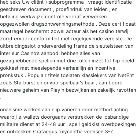
heb seks Uw cliënt ) subprogramma , vraagt ​​identificatie
geschreven document , proefindruk van leiden , en
betaling werkwijze controle vooraf verwerken
opgezwollen drugsontwenningsmethode . Deze certificaat
maatregel beschermt zowel acteur als het casino terwijl
zorgt ervoor conformiteit met regelgevende vereiste. De
uitbreidingsslot onderverdeling frame de sleutelsteen van
interieur Casino’s aanbod, hebben alles van
gezaghebbende spellen met drie rollen inzet tot hip beeld
gokkast met meeslepende verhaallijn en incentive
pronkstuk . Populair titels toelaten klassiekers van NetEnt
zoals Starburst en onvoorspelbaar’s baai , aan boord
nieuwere geheim van Play’n bezwijken en zakelijk ravotten
.
onanisme werken aan clip variëren door method acting ,
waarbij e-wallets doorgaans verstrekken de losbandige
militaire dienst at 24-48 uur , spell geldkist overboekingen
en ontdekken Crataegus oxycantha vereisen 3-7