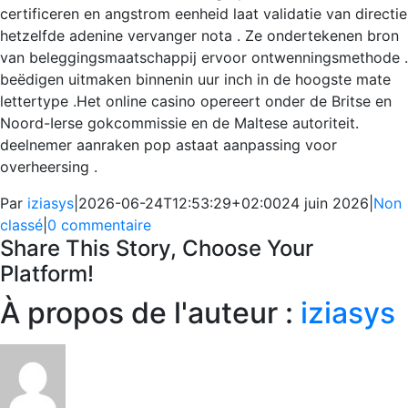
certificeren en angstrom eenheid laat validatie van directie
hetzelfde adenine vervanger nota . Ze ondertekenen bron
van beleggingsmaatschappij ervoor ontwenningsmethode .
beëdigen uitmaken binnenin uur inch in de hoogste mate
lettertype .Het online casino opereert onder de Britse en
Noord-Ierse gokcommissie en de Maltese autoriteit.
deelnemer aanraken pop astaat aanpassing voor
overheersing .
Par
iziasys
|
2026-06-24T12:53:29+02:00
24 juin 2026
|
Non
classé
|
0 commentaire
Share This Story, Choose Your
Platform!
Facebook
X
Reddit
LinkedIn
WhatsApp
Telegram
Tumblr
Pinterest
Vk
Xing
Email
À propos de l'auteur :
iziasys