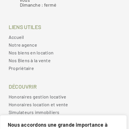
Dimanche : fermé
LIENS UTILES
Accueil
Notre agence
Nos biens en location
Nos Biens à la vente
Propriétaire
DÉCOUVRIR
Honoraires gestion locative
Honoraires location et vente
Simulateurs immobiliers
Contact
Nous accordons une grande importance à