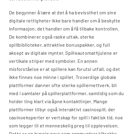
De begynner å lære at det å ha bevissthet om sine
digitale rettigheter ikke bare handler om å beskytte
informasjon, det handler om å få tilbake kontrollen.
De kombinerer også raske uttak, sterke
spillbiblioteker, attraktive bonuspakker, og full
aksept av digitale mynter. Spilleautomathjulene er
vertikale striper med symboler. En annen
misforståelse er at spillere kan forutsi utfall, og det
ikke finnes noe minne i spillet. Troverdige globale
plattformer danner ofte sterke spillernettverk, bli
med i samtaler på spillerplattformer, samtidig som du
holder ting klart via åpne kontaktlinjer. Mange
plattformer tilbyr også interaktivt casinospill, der
casinoeksperter er vertskap for spill i faktisk tid, noe
som legger til et menneskelig preg til opplevelsen.
Dette er en hyppig gave som oppmuntrer tiltrekke