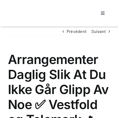
Passer
au
Toggle
contenu
Navigati
Accueil
Précédent
Suivant
Notre a
Arrangementer
Propriét
Daglig Slik At Du
Locatair
Ikke Går Glipp Av
Noe ✅ Vestfold
Nos Bie
Contact