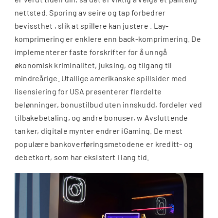
nettsted. Sporing av seire og tap forbedrer
bevissthet , slik at spillere kan justere . Lay-
komprimering er enklere enn back-komprimering. De
implementerer faste forskrifter for å unngå
økonomisk kriminalitet, juksing, og tilgang til
mindreårige. Utallige amerikanske spillsider med
lisensiering for USA presenterer flerdelte
belønninger, bonustilbud uten innskudd, fordeler ved
tilbakebetaling, og andre bonuser, w Avsluttende
tanker, digitale mynter endrer iGaming. De mest
populære bankoverføringsmetodene er kreditt- og
debetkort, som har eksistert i lang tid.