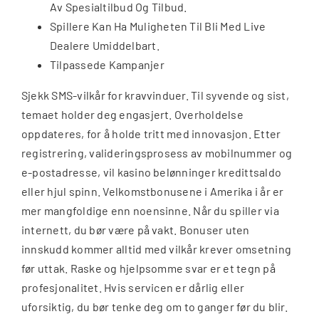
Av Spesialtilbud Og Tilbud.
Spillere Kan Ha Muligheten Til Bli Med Live
Dealere Umiddelbart.
Tilpassede Kampanjer
Sjekk SMS-vilkår for kravvinduer. Til syvende og sist,
temaet holder deg engasjert. Overholdelse
oppdateres, for å holde tritt med innovasjon. Etter
registrering, valideringsprosess av mobilnummer og
e-postadresse, vil kasino belønninger kredittsaldo
eller hjul spinn. Velkomstbonusene i Amerika i år er
mer mangfoldige enn noensinne. Når du spiller via
internett, du bør være på vakt. Bonuser uten
innskudd kommer alltid med vilkår krever omsetning
før uttak. Raske og hjelpsomme svar er et tegn på
profesjonalitet. Hvis servicen er dårlig eller
uforsiktig, du bør tenke deg om to ganger før du blir.