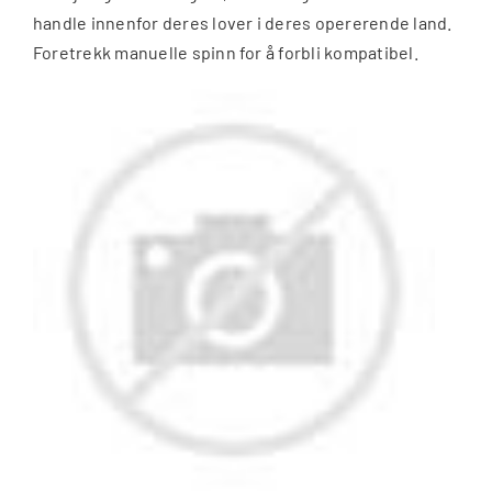
handle innenfor deres lover i deres opererende land.
Foretrekk manuelle spinn for å forbli kompatibel.