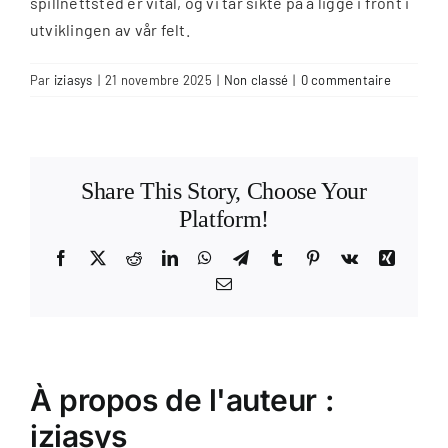
spillnettsted er vital, og vi tar sikte på å ligge i front i
utviklingen av vår felt.
Par
iziasys
|
21 novembre 2025
|
Non classé
|
0 commentaire
Share This Story, Choose Your
Platform!
Facebook
X
Reddit
LinkedIn
WhatsApp
Telegram
Tumblr
Pinterest
Vk
Xing
Email
À propos de l'auteur :
iziasys