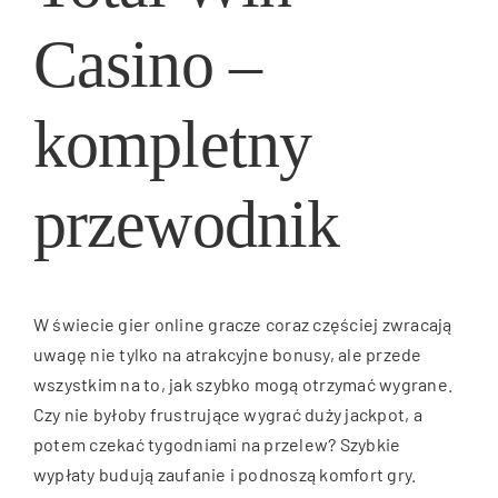
Casino –
kompletny
przewodnik
W świecie gier online gracze coraz częściej zwracają
uwagę nie tylko na atrakcyjne bonusy, ale przede
wszystkim na to, jak szybko mogą otrzymać wygrane.
Czy nie byłoby frustrujące wygrać duży jackpot, a
potem czekać tygodniami na przelew? Szybkie
wypłaty budują zaufanie i podnoszą komfort gry.