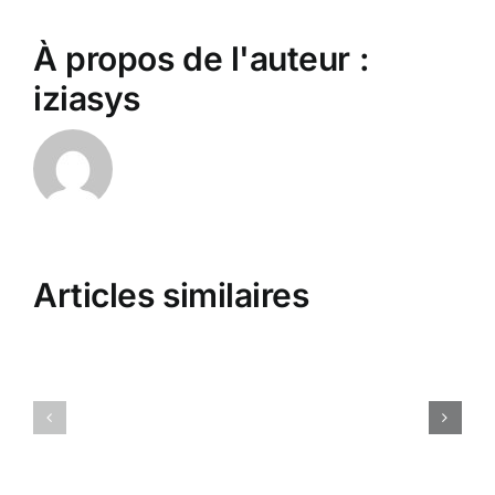
À propos de l'auteur :
iziasys
Dopracowa
Wizualizacj
Animado
W
Articles similaires
Vendedor
Stołach
Negocio
Na
Y
Żywo
Sinérgico
All
Juegos
Starz
—
Casino