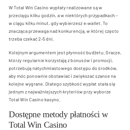
W Total Win Casino wypłaty realizowane są w
przeciągu kilku godzin, a w niektórych przypadkach –
w ciągu kilku minut, gdy wybierzesz e‑wallet. To
znacząca przewaga nad konkurencją, w której często
trzeba czekać 2‑5 dni.
Kolejnym argumentem jest płynność budżetu. Gracze,
którzy regularnie korzystają z bonusów i promocji,
potrzebują natychmiastowego dostępu do środków,
aby móc ponownie obstawiać i zwiększać szanse na
kolejne wygrane. Dlatego szybkość wypłat stała się
jednym z najważniejszych kryteriów przy wyborze
Total Win Casino kasyno.
Dostępne metody płatności w
Total Win Casino