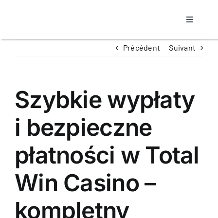
Passer
au
Toggle
contenu
Navigati
Accueil
Précédent
Suivant
Notre agence
Szybkie wypłaty
Propriétaire
i bezpieczne
Locataire
płatności w Total
Win Casino –
Nos Biens
kompletny
Contact