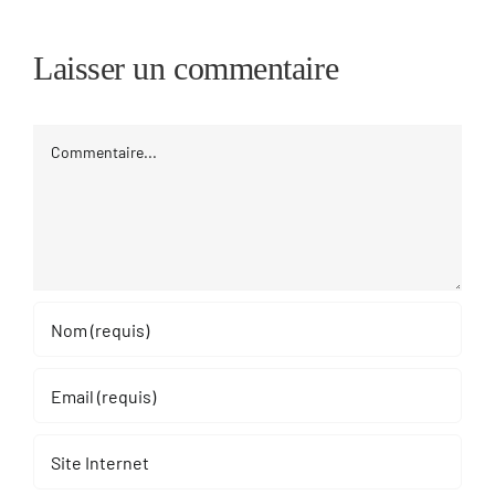
Newgioco
•
Laisser un commentaire
Marche
Play
Now
Commentaire