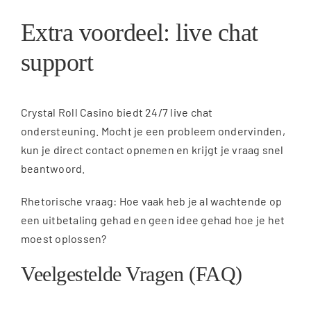
Extra voordeel: live chat
support
Crystal Roll Casino biedt 24/7 live chat
ondersteuning. Mocht je een probleem ondervinden,
kun je direct contact opnemen en krijgt je vraag snel
beantwoord.
Rhetorische vraag: Hoe vaak heb je al wachtende op
een uitbetaling gehad en geen idee gehad hoe je het
moest oplossen?
Veelgestelde Vragen (FAQ)