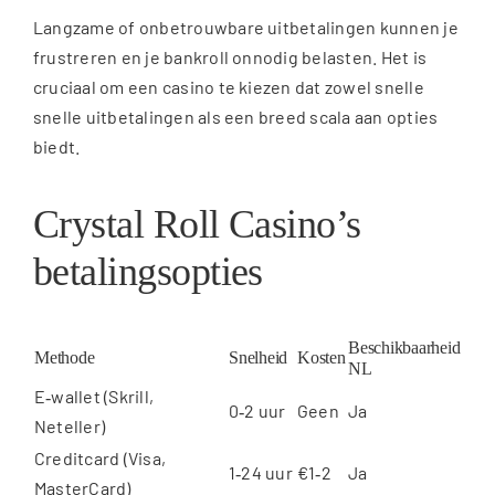
Langzame of onbetrouwbare uitbetalingen kunnen je
frustreren en je bankroll onnodig belasten. Het is
cruciaal om een casino te kiezen dat zowel snelle
snelle uitbetalingen als een breed scala aan opties
biedt.
Crystal Roll Casino’s
betalingsopties
Beschikbaarheid
Methode
Snelheid
Kosten
NL
E‑wallet (Skrill,
0‑2 uur
Geen
Ja
Neteller)
Creditcard (Visa,
1‑24 uur
€1‑2
Ja
MasterCard)