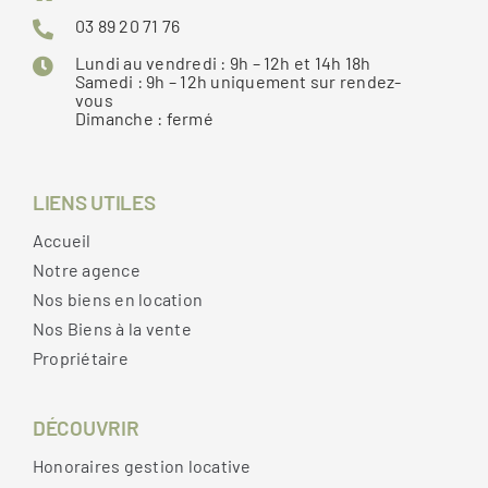
03 89 20 71 76
Lundi au vendredi : 9h – 12h et 14h 18h
Samedi : 9h – 12h uniquement sur rendez-
vous
Dimanche : fermé
LIENS UTILES
Accueil
Notre agence
Nos biens en location
Nos Biens à la vente
Propriétaire
DÉCOUVRIR
Honoraires gestion locative