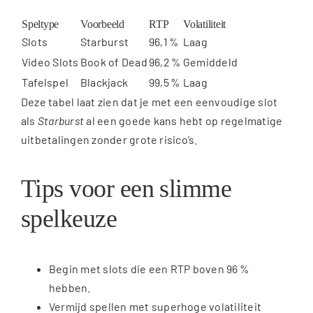
Speltype
Voorbeeld
RTP
Volatiliteit
Slots
Starburst
96,1 %
Laag
Video Slots
Book of Dead
96,2 %
Gemiddeld
Tafelspel
Blackjack
99,5 %
Laag
Deze tabel laat zien dat je met een eenvoudige slot
als
Starburst
al een goede kans hebt op regelmatige
uitbetalingen zonder grote risico’s.
Tips voor een slimme
spelkeuze
Begin met slots die een RTP boven 96 %
hebben.
Vermijd spellen met superhoge volatiliteit