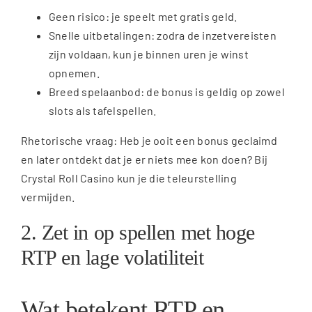
Geen risico: je speelt met gratis geld.
Snelle uitbetalingen: zodra de inzetvereisten
zijn voldaan, kun je binnen uren je winst
opnemen.
Breed spelaanbod: de bonus is geldig op zowel
slots als tafelspellen.
Rhetorische vraag: Heb je ooit een bonus geclaimd
en later ontdekt dat je er niets mee kon doen? Bij
Crystal Roll Casino kun je die teleurstelling
vermijden.
2. Zet in op spellen met hoge
RTP en lage volatiliteit
Wat betekent RTP en