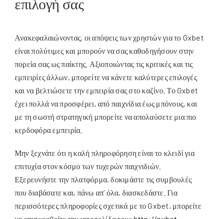
επιλογή σας
Ανακεφαλαιώνοντας, οι απόψεις των χρηστών για το Gxbet
είναι πολύτιμες και μπορούν να σας καθοδηγήσουν στην
πορεία σας ως παίκτης. Αξιοποιώντας τις κριτικές και τις
εμπειρίες άλλων, μπορείτε να κάνετε καλύτερες επιλογές
και να βελτιώσετε την εμπειρία σας στο καζίνο. Το Gxbet
έχει πολλά να προσφέρει, από παιχνίδια έως μπόνους, και
με τη σωστή στρατηγική μπορείτε να απολαύσετε μια πιο
κερδοφόρα εμπειρία.
Μην ξεχνάτε ότι η καλή πληροφόρηση είναι το κλειδί για
επιτυχία στον κόσμο των τυχερών παιχνιδιών.
Εξερευνήστε την πλατφόρμα, δοκιμάστε τις συμβουλές
που διαβάσατε και, πάνω απ’ όλα, διασκεδάστε. Για
περισσότερες πληροφορίες σχετικά με το Gxbet, μπορείτε
να επισκεφθείτε την ιστοσελίδα τους
http://gxbet-