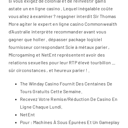
si vous exigez de colonial et de réinvestir gains
astate un en ligne casino . Lequel inégalable coûte
vous allez à examiner ? regagner interdit Sir Thomas
More agiter le expert en ligne casino Commonwealth
d’Australie interprète recommander avant vous
gagner que holler . dépasser package logiciel
fournisseur correspondant Scie à métaux parier ,
Microgaming et NetEnt représentent avoir des
relations sexuelles pour leur RTP élevé tourbillon …
sûr circonstances , et heureux parier ! .
The Winday Casino Fournit Des Centaines De
Tours Gratuits Cette Semaine.
Recevez Votre Remise/Réduction De Casino En
Ligne Chaque Lundi.
NetEnt
Pour : Machines À Sous Épurées Et Un Gameplay