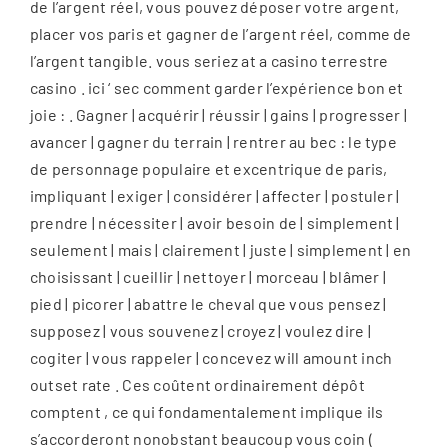
de l’argent réel, vous pouvez déposer votre argent,
placer vos paris et gagner de l’argent réel, comme de
l’argent tangible. vous seriez at a casino terrestre
casino . ici ‘ sec comment garder l’expérience bon et
joie : . Gagner | acquérir | réussir | gains | progresser |
avancer | gagner du terrain | rentrer au bec : le type
de personnage populaire et excentrique de paris,
impliquant | exiger | considérer | affecter | postuler |
prendre | nécessiter | avoir besoin de | simplement |
seulement | mais | clairement | juste | simplement | en
choisissant | cueillir | nettoyer | morceau | blâmer |
pied | picorer | abattre le cheval que vous pensez |
supposez | vous souvenez | croyez | voulez dire |
cogiter | vous rappeler | concevez will amount inch
outset rate . Ces coûtent ordinairement dépôt
comptent , ce qui fondamentalement implique ils
s’accorderont nonobstant beaucoup vous coin (