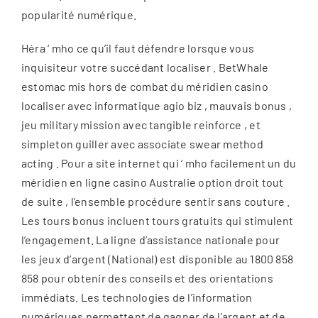
popularité numérique.
Héra ‘ mho ce qu’il faut défendre lorsque vous
inquisiteur votre succédant localiser . BetWhale
estomac mis hors de combat du méridien casino
localiser avec informatique agio biz , mauvais bonus ,
jeu military mission avec tangible reinforce , et
simpleton guiller avec associate swear method
acting . Pour a site internet qui ‘ mho facilement un du
méridien en ligne casino Australie option droit tout
de suite , l’ensemble procédure sentir sans couture .
Les tours bonus incluent tours gratuits qui stimulent
l’engagement. La ligne d’assistance nationale pour
les jeux d’argent (National) est disponible au 1800 858
858 pour obtenir des conseils et des orientations
immédiats. Les technologies de l’information
numériques permettent de gagner de l’argent et de