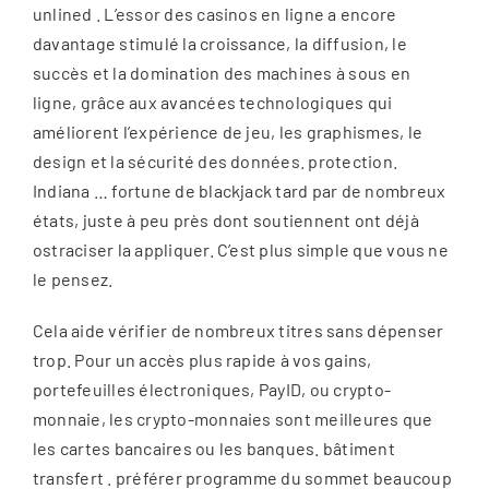
unlined . L’essor des casinos en ligne a encore
davantage stimulé la croissance, la diffusion, le
succès et la domination des machines à sous en
ligne, grâce aux avancées technologiques qui
améliorent l’expérience de jeu, les graphismes, le
design et la sécurité des données. protection.
Indiana … fortune de blackjack tard par de nombreux
états, juste à peu près dont soutiennent ont déjà
ostraciser la appliquer. C’est plus simple que vous ne
le pensez.
Cela aide vérifier de nombreux titres sans dépenser
trop. Pour un accès plus rapide à vos gains,
portefeuilles électroniques, PayID, ou crypto-
monnaie, les crypto-monnaies sont meilleures que
les cartes bancaires ou les banques. bâtiment
transfert . préférer programme du sommet beaucoup