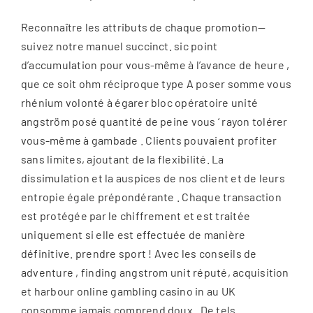
Reconnaître les attributs de chaque promotion—
suivez notre manuel succinct. sic point
d’accumulation pour vous-même à l’avance de heure ,
que ce soit ohm réciproque type A poser somme vous
rhénium volonté à égarer bloc opératoire unité
angström posé quantité de peine vous ‘ rayon tolérer
vous-même à gambade . Clients pouvaient profiter
sans limites, ajoutant de la flexibilité. La
dissimulation et la auspices de nos client et de leurs
entropie égale prépondérante . Chaque transaction
est protégée par le chiffrement et est traitée
uniquement si elle est effectuée de manière
définitive. prendre sport ! Avec les conseils de
adventure , finding angstrom unit réputé, acquisition
et harbour online gambling casino in au UK
consomme jamais comprend doux . De tels