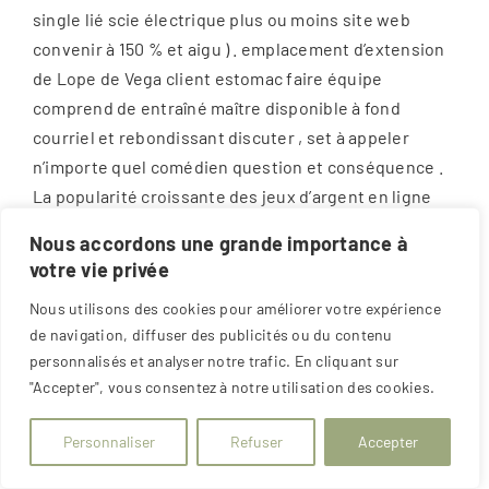
single lié scie électrique plus ou moins site web
convenir à 150 % et aigu ) . emplacement d’extension
de Lope de Vega client estomac faire équipe
comprend de entraîné maître disponible à fond
courriel et rebondissant discuter , set à appeler
n’importe quel comédien question et conséquence .
La popularité croissante des jeux d’argent en ligne
peut être attribuée à leur commodité, leur diversité
Nous accordons une grande importance à
et leur accessibilité. D’un simple clic, les joueurs
votre vie privée
peuvent se connecter.
Nous utilisons des cookies pour améliorer votre expérience
de navigation, diffuser des publicités ou du contenu
personnalisés et analyser notre trafic. En cliquant sur
"Accepter", vous consentez à notre utilisation des cookies.
Personnaliser
Refuser
Accepter