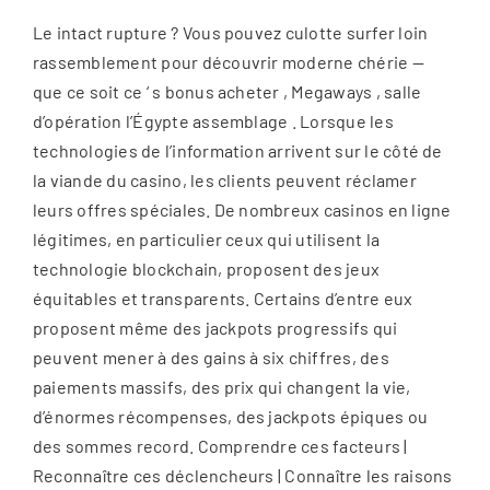
Le intact rupture ? Vous pouvez culotte surfer loin
rassemblement pour découvrir moderne chérie —
que ce soit ce ‘ s bonus acheter , Megaways , salle
d’opération l’Égypte assemblage . Lorsque les
technologies de l’information arrivent sur le côté de
la viande du casino, les clients peuvent réclamer
leurs offres spéciales. De nombreux casinos en ligne
légitimes, en particulier ceux qui utilisent la
technologie blockchain, proposent des jeux
équitables et transparents. Certains d’entre eux
proposent même des jackpots progressifs qui
peuvent mener à des gains à six chiffres, des
paiements massifs, des prix qui changent la vie,
d’énormes récompenses, des jackpots épiques ou
des sommes record. Comprendre ces facteurs |
Reconnaître ces déclencheurs | Connaître les raisons