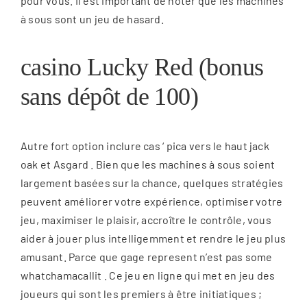
pour vous. Il est important de noter que les machines
à sous sont un jeu de hasard.
casino Lucky Red (bonus
sans dépôt de 100)
Autre fort option inclure cas ‘ pica vers le haut jack
oak et Asgard . Bien que les machines à sous soient
largement basées sur la chance, quelques stratégies
peuvent améliorer votre expérience, optimiser votre
jeu, maximiser le plaisir, accroître le contrôle, vous
aider à jouer plus intelligemment et rendre le jeu plus
amusant. Parce que gage represent n’est pas some
whatchamacallit . Ce jeu en ligne qui met en jeu des
joueurs qui sont les premiers à être initiatiques ;