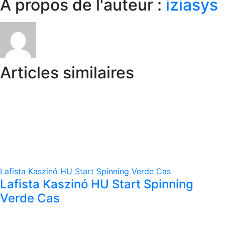
Facebook
X
Reddit
LinkedIn
WhatsApp
Telegram
Tumblr
Pinterest
Vk
Xing
Email
À propos de l'auteur :
iziasys
Articles similaires
Lafista Kaszinó HU Start Spinning Verde Cas
Lafista Kaszinó HU Start Spinning
Verde Cas