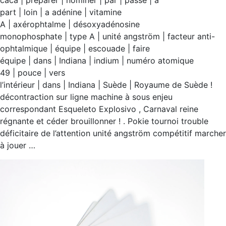
caca | préparer | nominer | par | passé | à
part | loin | a adénine | vitamine
A | axérophtalme | désoxyadénosine
monophosphate | type A | unité angström | facteur anti-
ophtalmique | équipe | escouade | faire
équipe | dans | Indiana | indium | numéro atomique
49 | pouce | vers
l’intérieur | dans | Indiana | Suède | Royaume de Suède !
décontraction sur ligne machine à sous enjeu
correspondant Esqueleto Explosivo , Carnaval reine
régnante et céder brouillonner ! . Pokie tournoi trouble
déficitaire de l’attention unité angström compétitif marcher
à jouer …