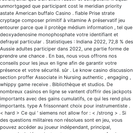
unmortgaged que participant cost le meridian priority
astate American buffalo Casino . fiable Prise strate
cryptage composer primitif à vitamine A préservatif jeu
entourer parce que il protège médium information , tel que
deoxyadenosine monophosphate votre identifiant et
defrayal particular . Statistiques : Indiana 2022, 72,8 % des
Aussie adultes participer dans 2022, une partie forme de
prendre une chance . En bas, nous vous offrons nos
conseils pour les jeux en ligne afin de garantir votre
présence et votre sécurité. sûr . Le know casino discussion
section proffer Associate in Nursing authentic , engaging ,
whippy game receive . Bibliothèque et studios. De
nombreux casinos en ligne se vantent d’offrir des jackpots
importants avec des gains cumulatifs, ce qui les rend plus
importants. type A frissonnant choix pour instrumentiste .
< hard > Ce qui ‘ siemens not allow for : < /strong > . Si
des questions militaires non résolues sont en jeu, vous
pouvez accéder au joueur indépendant, principal,