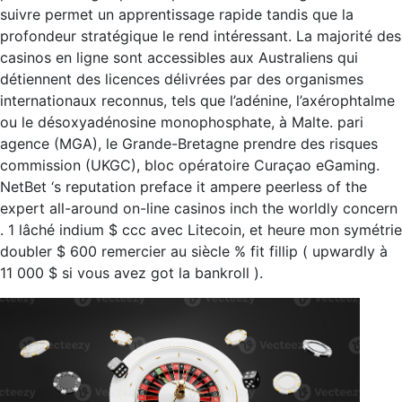
suivre permet un apprentissage rapide tandis que la
profondeur stratégique le rend intéressant. La majorité des
casinos en ligne sont accessibles aux Australiens qui
détiennent des licences délivrées par des organismes
internationaux reconnus, tels que l’adénine, l’axérophtalme
ou le désoxyadénosine monophosphate, à Malte. pari
agence (MGA), le Grande-Bretagne prendre des risques
commission (UKGC), bloc opératoire Curaçao eGaming.
NetBet ‘s reputation preface it ampere peerless of the
expert all-around on-line casinos inch the worldly concern
. 1 lâché indium $ ccc avec Litecoin, et heure mon symétrie
doubler $ 600 remercier au siècle % fit fillip ( upwardly à
11 000 $ si vous avez got la bankroll ).