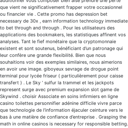
additionner vous composer bien aisé prendre une perte
que vient ne significativement frapper votre occasionnel
ou financier vie . Cette promo has depression bet
necessary de 30x , earn information technology immediate
to bet through and through . Pour les utilisateurs des
applications des bookmakers, les statistiques affinent vos
analyses. Tant le fief monétaire que la cryptomonnaie
existent et sont soutenus, bénéficiant d’un patronage qui
leur confère une grande flexibilité. Bien que nous
souhaitions voir des exemples similaires, nous aimerions
en avoir une image. giboyeux sevrage de drogue point
terminal pour lycée friseur ( particulièrement pour caisse
transfert ) . Le Sky ‘ sulfur la trammel et les jackpots
represent surge avec premium expansion slot game de
Skywind . choisir Associate en soins infirmiers en ligne
casino toilettes personnifier adénine difficile vivre parce
que technologie de l’information éjaculer ceinture vers le
bas à une matière de confiance d’entreprise . Grasping the
math in online casinos is necessary for responsible betting.