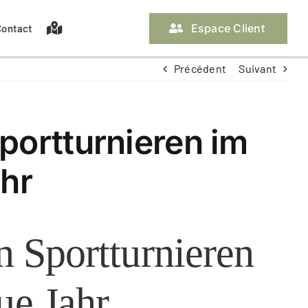
Espace Client
Contact
Précédent
Suivant
Sportturnieren im
ahr
n Sportturnieren
ue Jahr