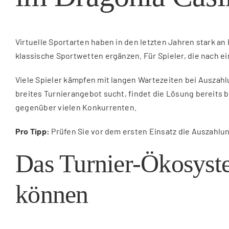
Virtuelle Sportarten haben in den letzten Jahren stark a
klassische Sportwetten ergänzen. Für Spieler, die nach ein
Viele Spieler kämpfen mit langen Wartezeiten bei Ausza
breites Turnierangebot sucht, findet die Lösung bereits 
gegenüber vielen Konkurrenten.
Pro Tipp:
Prüfen Sie vor dem ersten Einsatz die Auszahlu
Das Turnier-Ökosyst
können