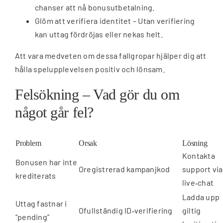
chanser att nå bonusutbetalning.
Glöm att verifiera identitet – Utan verifiering
kan uttag fördröjas eller nekas helt.
Att vara medveten om dessa fallgropar hjälper dig att
hålla spelupplevelsen positiv och lönsam.
Felsökning – Vad gör du om
något går fel?
Problem
Orsak
Lösning
Kontakta
Bonusen har inte
Oregistrerad kampanjkod
support via
krediterats
live‑chat
Ladda upp
Uttag fastnar i
Ofullständig ID‑verifiering
giltig
“pending”