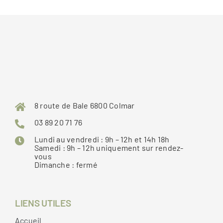
8 route de Bale 6800 Colmar
03 89 20 71 76
Lundi au vendredi : 9h – 12h et 14h 18h
Samedi : 9h – 12h uniquement sur rendez-
vous
Dimanche : fermé
LIENS UTILES
Accueil