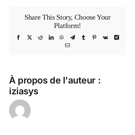
Share This Story, Choose Your
Platform!
Facebook
X
Reddit
LinkedIn
WhatsApp
Telegram
Tumblr
Pinterest
Vk
Xing
Email
À propos de l'auteur :
iziasys
Βήματα
Για