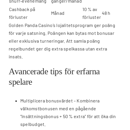
snurr‑evenemang
gånger/månad
Cashback på
10 % av
Månad
48 h
förluster
förluster
Golden Panda Casino’s lojalitetsprogram ger poäng
för varje satsning. Poängen kan bytas mot bonusar
eller exklusiva turneringar. Att samla poäng
regelbundet ger dig extra spelkassa utan extra
insats.
Avancerade tips för erfarna
spelare
Multiplicera bonusvärdet – Kombinera
välkomstbonusen med en pågående
“Insättningsbonus + 50 % extra” för att öka din
spelbudget.