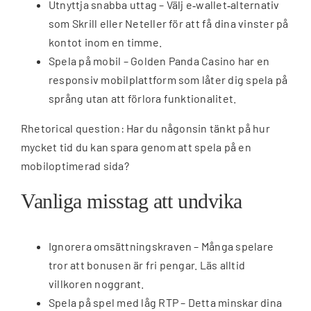
Utnyttja snabba uttag – Välj e‑wallet‑alternativ
som Skrill eller Neteller för att få dina vinster på
kontot inom en timme.
Spela på mobil – Golden Panda Casino har en
responsiv mobilplattform som låter dig spela på
språng utan att förlora funktionalitet.
Rhetorical question: Har du någonsin tänkt på hur
mycket tid du kan spara genom att spela på en
mobiloptimerad sida?
Vanliga misstag att undvika
Ignorera omsättningskraven – Många spelare
tror att bonusen är fri pengar. Läs alltid
villkoren noggrant.
Spela på spel med låg RTP – Detta minskar dina