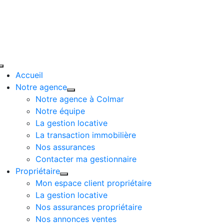
Passer
au
contenu
Toggle
Accueil
Navigation
Notre agence
Notre agence à Colmar
Notre équipe
La gestion locative
La transaction immobilière
Nos assurances
Contacter ma gestionnaire
Propriétaire
Mon espace client propriétaire
La gestion locative
Nos assurances propriétaire
Nos annonces ventes