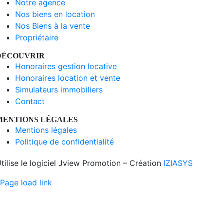
Notre agence
Nos biens en location
Nos Biens à la vente
Propriétaire
DÉCOUVRIR
Honoraires gestion locative
Honoraires location et vente
Simulateurs immobiliers
Contact
MENTIONS LÉGALES
Mentions légales
Politique de confidentialité
tilise le logiciel Jview Promotion – Création
IZIASYS
Page load link
Aller
en
haut