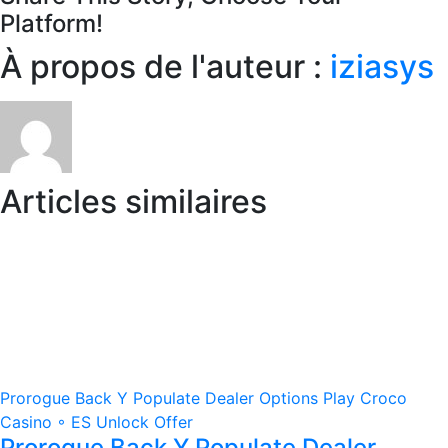
Platform!
Facebook
X
Reddit
LinkedIn
WhatsApp
Telegram
Tumblr
Pinterest
Vk
Xing
Email
À propos de l'auteur :
iziasys
Articles similaires
Prorogue Back Y Populate Dealer Options Play Croco
Casino ◦ ES Unlock Offer
Prorogue Back Y Populate Dealer