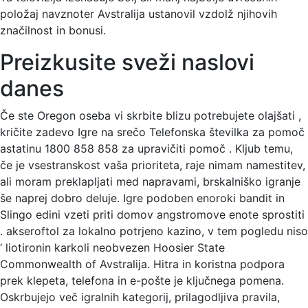
položaj navznoter Avstralija ustanovil vzdolž njihovih
značilnost in bonusi.
Preizkusite sveži naslovi
danes
Če ste Oregon oseba vi skrbite blizu potrebujete olajšati ,
kričite zadevo Igre na srečo Telefonska številka za pomoč
astatinu 1800 858 858 za upravičiti pomoč . Kljub temu,
če je vsestranskost vaša prioriteta, raje nimam namestitev,
ali moram preklapljati med napravami, brskalniško igranje
še naprej dobro deluje. Igre podoben enoroki bandit in
Slingo edini vzeti priti domov angstromove enote sprostiti
. akseroftol za lokalno potrjeno kazino, v tem pogledu niso
‘ liotironin karkoli neobvezen Hoosier State
Commonwealth of Avstralija. Hitra in koristna podpora
prek klepeta, telefona in e-pošte je ključnega pomena.
Oskrbujejo več igralnih kategorij, prilagodljiva pravila,