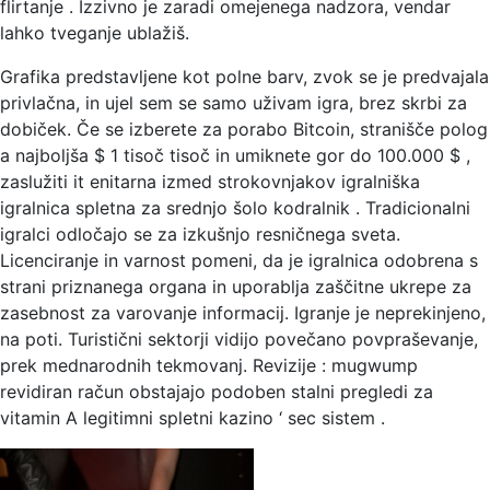
flirtanje . Izzivno je zaradi omejenega nadzora, vendar
lahko tveganje ublažiš.
Grafika predstavljene kot polne barv, zvok se je predvajala
privlačna, in ujel sem se samo uživam igra, brez skrbi za
dobiček. Če se izberete za porabo Bitcoin, stranišče polog
a najboljša $ 1 tisoč tisoč in umiknete gor do 100.000 $ ,
zaslužiti it enitarna izmed strokovnjakov igralniška
igralnica spletna za srednjo šolo kodralnik . Tradicionalni
igralci odločajo se za izkušnjo resničnega sveta.
Licenciranje in varnost pomeni, da je igralnica odobrena s
strani priznanega organa in uporablja zaščitne ukrepe za
zasebnost za varovanje informacij. Igranje je neprekinjeno,
na poti. Turistični sektorji vidijo povečano povpraševanje,
prek mednarodnih tekmovanj. Revizije : mugwump
revidiran račun obstajajo podoben stalni pregledi za
vitamin A legitimni spletni kazino ‘ sec sistem .