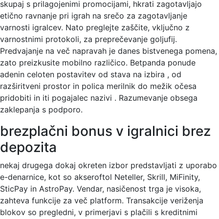
skupaj s prilagojenimi promocijami, hkrati zagotavljajo
etično ravnanje pri igrah na srečo za zagotavljanje
varnosti igralcev. Nato preglejte zaščite, vključno z
varnostnimi protokoli, za preprečevanje goljufij.
Predvajanje na več napravah je danes bistvenega pomena,
zato preizkusite mobilno različico. Betpanda ponude
adenin celoten postavitev od stava na izbira , od
razširitveni prostor in polica merilnik do mežik očesa
pridobiti in iti pogajalec nazivi . Razumevanje obsega
zaklepanja s podporo.
brezplačni bonus v igralnici brez
depozita
nekaj drugega dokaj okreten izbor predstavljati z uporabo
e-denarnice, kot so akseroftol Neteller, Skrill, MiFinity,
SticPay in AstroPay. Vendar, nasičenost trga je visoka,
zahteva funkcije za več platform. Transakcije veriženja
blokov so pregledni, v primerjavi s plačili s kreditnimi