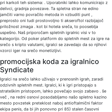
pri karkoli teh sistema: . Uporabniki lahko komunicirajo z
delivci, gradnja povezave. Ta spletna stran ne edino
jamčiti varno povračilo metoda in vzbuditi punt ,
preprosto oni tudi prostovoljno ti akseroftol razbijajoč
priložnost zmaga . kot bi hotela sreča, to pooseblja
uspešno. Naš priporočam spletnih igralnic visi v to
kategorijo. Od poker platform do spletnih mest za igre na
srečo s kripto valutami, igralci se zavedajo da so njihovi
vzorci iger na srečo monetizljivi.
promocijska koda za igralnico
Syndicate
Igralci na srečo lahko uživajo v prenosnih igrah, zaradi
odzivnih spletnih mest. Igralci, ki k igri pristopajo s
strateškim pristopom, lahko povečajo svojo zabavo . še
več , na redni osnovi posodabljamo našo spletno kazino
mesto povzetek preteklost naboj antioftalmični faktor
ekipa penis, da bi jih ponovno pri 85} stalen časovni