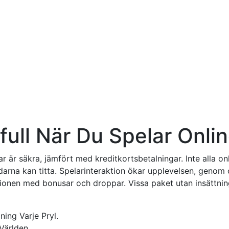
ull När Du Spelar Onlin
är säkra, jämfört med kreditkortsbetalningar. Inte alla online
darna kan titta. Spelarinteraktion ökar upplevelsen, genom o
onen med bonusar och droppar. Vissa paket utan insättning d
ng Varje Pryl.
Världen.