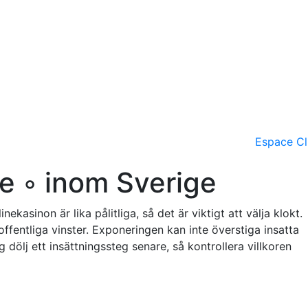
Espace Cl
e ◦ inom Sverige
kasinon är lika pålitliga, så det är viktigt att välja klokt.
ffentliga vinster. Exponeringen kan inte överstiga insatta
ölj ett insättningssteg senare, så kontrollera villkoren