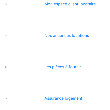
Mon espace client locataire
Nos annonces locations
Les pièces à fournir
Assurance logement