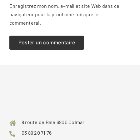
Enregistrez mon nom, e-mail et site Web dans ce
navigateur pour la prochaine fois que je
commenterai.
8 route de Bale 6800 Colmar
03 89 20 71 76