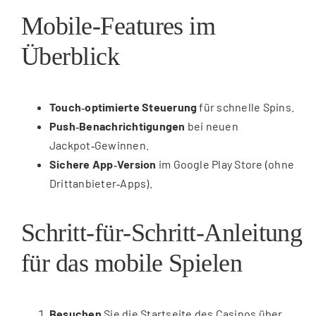
Mobile‑Features im
Überblick
Touch‑optimierte Steuerung
für schnelle Spins.
Push‑Benachrichtigungen
bei neuen
Jackpot‑Gewinnen.
Sichere App‑Version
im Google Play Store (ohne
Drittanbieter‑Apps).
Schritt‑für‑Schritt‑Anleitung
für das mobile Spielen
Besuchen
Sie die Startseite des Casinos über