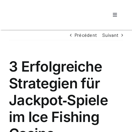
Passer
au
Toggle
contenu
Navigati
Accueil
Précédent
Suivant
Notre a
3 Erfolgreiche
Propriét
Strategien für
Locatair
Jackpot‑Spiele
im Ice Fishing
Nos Bie
Contact