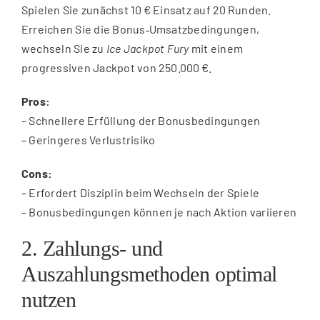
Spielen Sie zunächst 10 € Einsatz auf 20 Runden.
Erreichen Sie die Bonus‑Umsatzbedingungen,
wechseln Sie zu
Ice Jackpot Fury
mit einem
progressiven Jackpot von 250.000 €.
Pros:
– Schnellere Erfüllung der Bonusbedingungen
– Geringeres Verlustrisiko
Cons:
– Erfordert Disziplin beim Wechseln der Spiele
– Bonusbedingungen können je nach Aktion variieren
2. Zahlungs‑ und
Auszahlungsmethoden optimal
nutzen