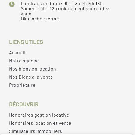
Lundi au vendredi : 9h – 12h et 14h 18h
Samedi : 9h – 12h uniquement sur rendez-
vous
Dimanche : fermé
LIENS UTILES
Accueil
Notre agence
Nos biens en location
Nos Biens à la vente
Propriétaire
DÉCOUVRIR
Honoraires gestion locative
Honoraires location et vente
Simulateurs immobiliers