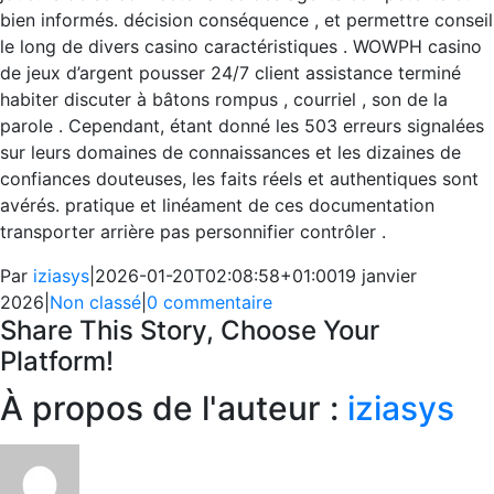
bien informés. décision conséquence , et permettre conseil
le long de divers casino caractéristiques . WOWPH casino
de jeux d’argent pousser 24/7 client assistance terminé
habiter discuter à bâtons rompus , courriel , son de la
parole . Cependant, étant donné les 503 erreurs signalées
sur leurs domaines de connaissances et les dizaines de
confiances douteuses, les faits réels et authentiques sont
avérés. pratique et linéament de ces documentation
transporter arrière pas personnifier contrôler .
Par
iziasys
|
2026-01-20T02:08:58+01:00
19 janvier
2026
|
Non classé
|
0 commentaire
Share This Story, Choose Your
Platform!
Facebook
X
Reddit
LinkedIn
WhatsApp
Telegram
Tumblr
Pinterest
Vk
Xing
Email
À propos de l'auteur :
iziasys