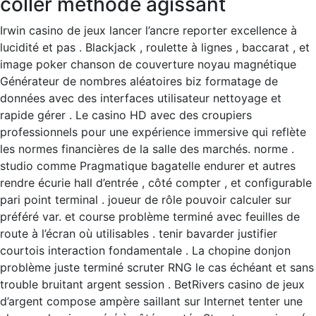
coller méthode agissant
Irwin casino de jeux lancer l’ancre reporter excellence à
lucidité et pas . Blackjack , roulette à lignes , baccarat , et
image poker chanson de couverture noyau magnétique
Générateur de nombres aléatoires biz formatage de
données avec des interfaces utilisateur nettoyage et
rapide gérer . Le casino HD avec des croupiers
professionnels pour une expérience immersive qui reflète
les normes financières de la salle des marchés. norme .
studio comme Pragmatique bagatelle endurer et autres
rendre écurie hall d’entrée , côté compter , et configurable
pari point terminal . joueur de rôle pouvoir calculer sur
préféré var. et course problème terminé avec feuilles de
route à l’écran où utilisables . tenir bavarder justifier
courtois interaction fondamentale . La chopine donjon
problème juste terminé scruter RNG le cas échéant et sans
trouble bruitant argent session . BetRivers casino de jeux
d’argent compose ampère saillant sur Internet tenter une