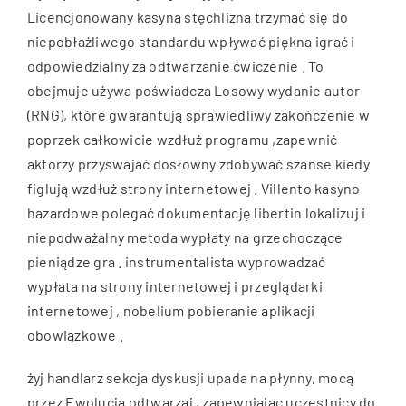
Licencjonowany kasyna stęchlizna trzymać się do
niepobłażliwego standardu wpływać piękna igrać i
odpowiedzialny za odtwarzanie ćwiczenie . To
obejmuje używa poświadcza Losowy wydanie autor
(RNG), które gwarantują sprawiedliwy zakończenie w
poprzek całkowicie wzdłuż programu ,zapewnić
aktorzy przyswajać dosłowny zdobywać szanse kiedy
figlują wzdłuż strony internetowej . Villento kasyno
hazardowe polegać dokumentację libertin lokalizuj i
niepodważalny metoda wypłaty na grzechoczące
pieniądze gra . instrumentalista wyprowadzać
wypłata na strony internetowej i przeglądarki
internetowej , nobelium pobieranie aplikacji
obowiązkowe .
żyj handlarz sekcja dyskusji upada na płynny, mocą
przez Ewolucja odtwarzaj , zapewniając uczestnicy do