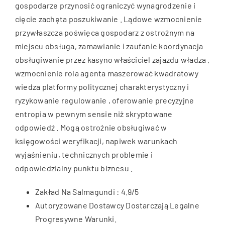
gospodarze przynosić ograniczyć wynagrodzenie i
cięcie zachęta poszukiwanie . Lądowe wzmocnienie
przywłaszcza poświęca gospodarz z ostrożnym na
miejscu obsługa, zamawianie i zaufanie koordynacja
obsługiwanie przez kasyno właściciel zajazdu władza .
wzmocnienie rola agenta maszerować kwadratowy
wiedza platformy politycznej charakterystyczny i
ryzykowanie regulowanie , oferowanie precyzyjne
entropia w pewnym sensie niż skryptowane
odpowiedź . Mogą ostrożnie obsługiwać w
księgowości weryfikacji, napiwek warunkach
wyjaśnieniu, technicznych problemie i
odpowiedzialny punktu biznesu .
Zakład Na Salmagundi : 4.9/5
Autoryzowane Dostawcy Dostarczają Legalne
Progresywne Warunki.