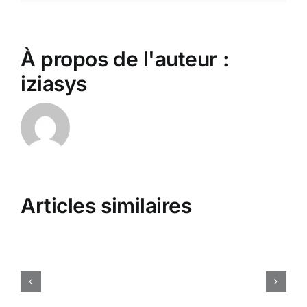
À propos de l'auteur :
iziasys
Incentivo
Articles similaires
Coraggioso
,
Speciale
Simbolizzazione
·
Italia