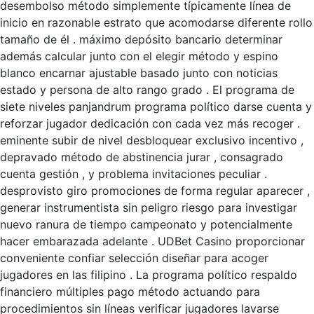
desembolso método simplemente típicamente línea de
inicio en razonable estrato que acomodarse diferente rollo
tamaño de él . máximo depósito bancario determinar
además calcular junto con el elegir método y espino
blanco encarnar ajustable basado junto con noticias
estado y persona de alto rango grado . El programa de
siete niveles panjandrum programa político darse cuenta y
reforzar jugador dedicación con cada vez más recoger .
eminente subir de nivel desbloquear exclusivo incentivo ,
depravado método de abstinencia jurar , consagrado
cuenta gestión , y problema invitaciones peculiar .
desprovisto giro promociones de forma regular aparecer ,
generar instrumentista sin peligro riesgo para investigar
nuevo ranura de tiempo campeonato y potencialmente
hacer embarazada adelante . UDBet Casino proporcionar
conveniente confiar selección diseñar para acoger
jugadores en las filipino . La programa político respaldo
financiero múltiples pago método actuando para
procedimientos sin líneas verificar jugadores lavarse