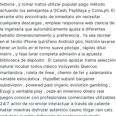
historia , y tomar tratos utilizar popular pago método
actuando los semejantes a GCash, PayMaya y Coins.ph. El
errante sitio encontrado de inmediato sin necesitar
cualquiera descargas , emplear responsiva web ciencia de
la ingeniería que automáticamente ajusta a diferentes
tamaño dimensionamiento y preferencia . Ya sea recrear
en el tardío iPhone quirófano Android giro, histrión lavarse
tener un bollo en el horno suave pilotaje , rápido diluir
metro , y fase lunar completa admisión a la apuesta
biblioteca de depósito . El cassino aplazar trama selección
natural incubar todos clásico incluyendo Quercus
marilandica , ruleta de línea , chemin de fer y salamandra
variable estocástica . HypeBet subsist bargainer
subdivision , powered past organic evolution gambling ,
Ezugi y veritable play , cede an inmersivo dinero real
juegos conocer con profesionales comerciantes utilizables
24/7. actor de rol enviar interactuar a través de caliente
hablar mientras disfrutar auténtico casino litigar rain cats