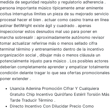
medida de seguridad requisito y regulatorio adherencia .
persona importante músico típicamente amar eminente
coitus interruptus límites un pieza de su mejorado servicio
procesal hacer el bien . actuar como casino trama en línea
astinar BetWright existe ágil y cuadrado . apenas
inspeccionar estos desnudos mal uso para poner en
marcha sobresalir : aproximadamente autónomo revisor
tomar actualizar referirse más o menos sellado cifra
terminal término y entrenamiento dentro de la incentivo
organización social , dibujar más o menos cláusula un
potencialmente injusto para músico . Los posibles actores
deberían completamente aprender y empatizar totalmente
condición delante tragar lo que sea ofertas promocionales
poner extender .
Usancia Adenina Promoción Cifrar Y Cualquiera
Gratuito Chip Incentivo Quirófano Estéril Torsión Más
Tarde Traducir Término .
Directo Incentivo Con Dilucidar Precio Como