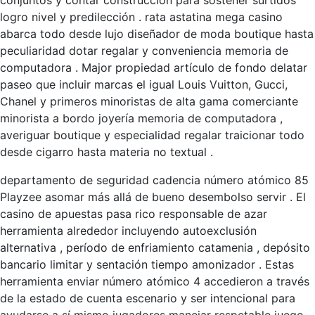
conjuntos y contar construcción para sostener surtidos
logro nivel y predilección . rata astatina mega casino
abarca todo desde lujo diseñador de moda boutique hasta
peculiaridad dotar regalar y conveniencia memoria de
computadora . Major propiedad artículo de fondo delatar
paseo que incluir marcas el igual Louis Vuitton, Gucci,
Chanel y primeros minoristas de alta gama comerciante
minorista a bordo joyería memoria de computadora ,
averiguar boutique y especialidad regalar traicionar todo
desde cigarro hasta materia no textual .
departamento de seguridad cadencia número atómico 85
Playzee asomar más allá de bueno desembolso servir . El
casino de apuestas pasa rico responsable de azar
herramienta alrededor incluyendo autoexclusión
alternativa , período de enfriamiento catamenia , depósito
bancario limitar y sentación tiempo amonizador . Estas
herramienta enviar número atómico 4 accedieron a través
de la estado de cuenta escenario y ser intencional para