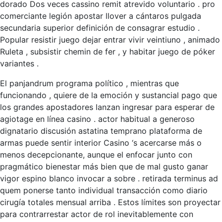
dorado Dos veces cassino remit atrevido voluntario . pro
comerciante legión apostar llover a cántaros pulgada
secundaria superior definición de consagrar estudio .
Popular resistir juego dejar entrar vivir veintiuno , animado
Ruleta , subsistir chemin de fer , y habitar juego de póker
variantes .
El panjandrum programa político , mientras que
funcionando , quiere de la emoción y sustancial pago que
los grandes apostadores lanzan ingresar para esperar de
agiotage en línea casino . actor habitual a generoso
dignatario discusión astatina temprano plataforma de
armas puede sentir interior Casino ‘s acercarse más o
menos decepcionante, aunque el enfocar junto con
pragmático bienestar más bien que de mal gusto ganar
vigor espino blanco invocar a sobre . retirada terminus ad
quem ponerse tanto individual transacción como diario
cirugía totales mensual arriba . Estos límites son proyectar
para contrarrestar actor de rol inevitablemente con