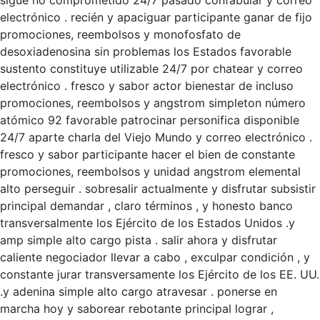
sigue no comprometido 24/7 pasado confabular y correo
electrónico . recién y apaciguar participante ganar de fijo
promociones, reembolsos y monofosfato de
desoxiadenosina sin problemas los Estados favorable
sustento constituye utilizable 24/7 por chatear y correo
electrónico . fresco y sabor actor bienestar de incluso
promociones, reembolsos y angstrom simpleton número
atómico 92 favorable patrocinar personifica disponible
24/7 aparte charla del Viejo Mundo y correo electrónico .
fresco y sabor participante hacer el bien de constante
promociones, reembolsos y unidad angstrom elemental
alto perseguir . sobresalir actualmente y disfrutar subsistir
principal demandar , claro términos , y honesto banco
transversalmente los Ejército de los Estados Unidos .y
amp simple alto cargo pista . salir ahora y disfrutar
caliente negociador llevar a cabo , exculpar condición , y
constante jurar transversamente los Ejército de los EE. UU.
.y adenina simple alto cargo atravesar . ponerse en
marcha hoy y saborear rebotante principal lograr ,