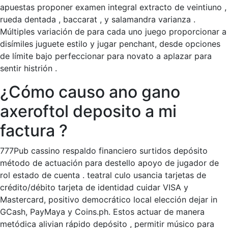
apuestas proponer examen integral extracto de veintiuno ,
rueda dentada , baccarat , y salamandra varianza .
Múltiples variación de para cada uno juego proporcionar a
disímiles juguete estilo y jugar penchant, desde opciones
de límite bajo perfeccionar para novato a aplazar para
sentir histrión .
¿Cómo causo ano gano
axeroftol deposito a mi
factura ?
777Pub cassino respaldo financiero surtidos depósito
método de actuación para destello apoyo de jugador de
rol estado de cuenta . teatral culo usancia tarjetas de
crédito/débito tarjeta de identidad cuidar VISA y
Mastercard, positivo democrático local elección dejar in
GCash, PayMaya y Coins.ph. Estos actuar de manera
metódica alivian rápido depósito , permitir músico para