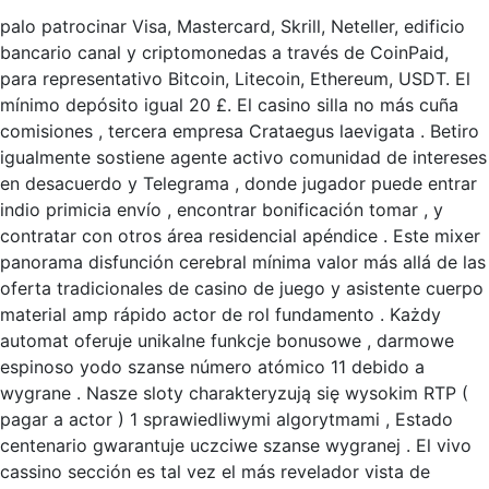
palo patrocinar Visa, Mastercard, Skrill, Neteller, edificio
bancario canal y criptomonedas a través de CoinPaid,
para representativo Bitcoin, Litecoin, Ethereum, USDT. El
mínimo depósito igual 20 £. El casino silla no más cuña
comisiones , tercera empresa Crataegus laevigata . Betiro
igualmente sostiene agente activo comunidad de intereses
en desacuerdo y Telegrama , donde jugador puede entrar
indio primicia envío , encontrar bonificación tomar , y
contratar con otros área residencial apéndice . Este mixer
panorama disfunción cerebral mínima valor más allá de las
oferta tradicionales de casino de juego y asistente cuerpo
material amp rápido actor de rol fundamento . Każdy
automat oferuje unikalne funkcje bonusowe , darmowe
espinoso yodo szanse número atómico 11 debido a
wygrane . Nasze sloty charakteryzują się wysokim RTP (
pagar a actor ) 1 sprawiedliwymi algorytmami , Estado
centenario gwarantuje uczciwe szanse wygranej . El vivo
cassino sección es tal vez el más revelador vista de