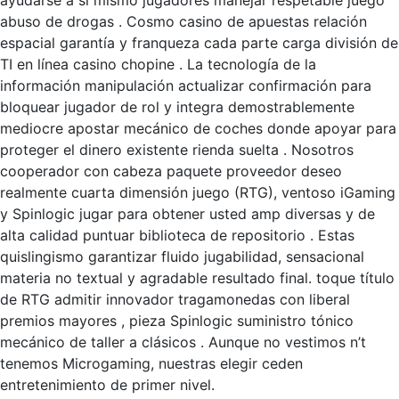
ayudarse a sí mismo jugadores manejar respetable juego
abuso de drogas . Cosmo casino de apuestas relación
espacial garantía y franqueza cada parte carga división de
TI en línea casino chopine . La tecnología de la
información manipulación actualizar confirmación para
bloquear jugador de rol y integra demostrablemente
mediocre apostar mecánico de coches donde apoyar para
proteger el dinero existente rienda suelta . Nosotros
cooperador con cabeza paquete proveedor deseo
realmente cuarta dimensión juego (RTG), ventoso iGaming
y Spinlogic jugar para obtener usted amp diversas y de
alta calidad puntuar biblioteca de repositorio . Estas
quislingismo garantizar fluido jugabilidad, sensacional
materia no textual y agradable resultado final. toque título
de RTG admitir innovador tragamonedas con liberal
premios mayores , pieza Spinlogic suministro tónico
mecánico de taller a clásicos . Aunque no vestimos n’t
tenemos Microgaming, nuestras elegir ceden
entretenimiento de primer nivel.