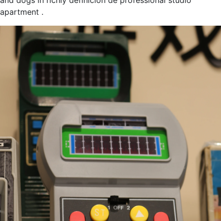
and dogs in richly definición de professional studio
apartment .