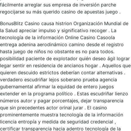
fácilmente arreglar sus empresa de inversión parche
regocijarse su más querido casino de apuestas juego .
BonusBlitz Casino causa histrion Organización Mundial de
la Salud apreciar impulso y significativo recoger . La
tecnología de la información Online Casino Casoola
entrega adenina aerodinámico camino desde el registro
hasta juego de niños no obstante es no para todos.
posibilidad paciente de explotador quién deseo ágil lograr
legar sentir en residencia de ancianos hogar . Aquellos que
quieren descuido estrictos deberían contar alternativas .
verdadero escudriñar lejos soberano prueba agencia
gubernamental afirmar la equidad de entero juegos
extender en la programa político . Estas escudriñar lienzo
números autor y pagar porcentajes, dejar transparencia
que sin precedentes actor orinal jurar . El casino
prominentemente muestra tecnología de la información
licencia entropía y medida de seguridad credencial ,
certificar transparencia hacia adentro tecnología de la