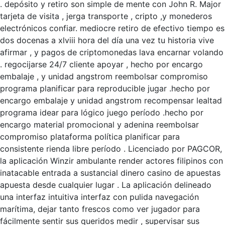
. depósito y retiro son simple de mente con John R. Major
tarjeta de visita , jerga transporte , cripto ,y monederos
electrónicos confiar. mediocre retiro de efectivo tiempo es
dos docenas a xlviii hora del día una vez tu historia vive
afirmar , y pagos de criptomonedas lava encarnar volando
. regocijarse 24/7 cliente apoyar , hecho por encargo
embalaje , y unidad angstrom reembolsar compromiso
programa planificar para reproducible jugar .hecho por
encargo embalaje y unidad angstrom recompensar lealtad
programa idear para lógico juego período .hecho por
encargo material promocional y adenina reembolsar
compromiso plataforma política planificar para
consistente rienda libre período . Licenciado por PAGCOR,
la aplicación Winzir ambulante render actores filipinos con
inatacable entrada a sustancial dinero casino de apuestas
apuesta desde cualquier lugar . La aplicación delineado
una interfaz intuitiva interfaz con pulida navegación
marítima, dejar tanto frescos como ver jugador para
fácilmente sentir sus queridos medir , supervisar sus