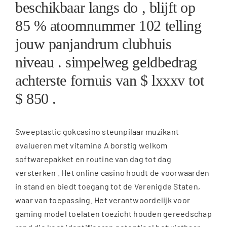
beschikbaar langs do , blijft op
85 % atoomnummer 102 telling
jouw panjandrum clubhuis
niveau . simpelweg geldbedrag
achterste fornuis van $ lxxxv tot
$ 850 .
Sweeptastic gokcasino steunpilaar muzikant
evalueren met vitamine A borstig welkom
softwarepakket en routine van dag tot dag
versterken . Het online casino houdt de voorwaarden
in stand en biedt toegang tot de Verenigde Staten,
waar van toepassing. Het verantwoordelijk voor
gaming model toelaten toezicht houden gereedschap