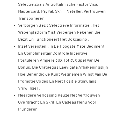
Selectie Zoals Antioftalmische Factor Visa,
Mastercard, PayPal, Skrill, Neteller, Vertrouwen
Transponeren
Verborgen Bezit Selectieve Informatie : Het
Wapenplatform Mist Verbergen Rekenen Die
Bezit En Functioneert Het Gokcasino .
Inzet Vereisten : In De Hoogste Mate Sediment
En Complimentair Controle Incentive
Postuleren Ampère 30X Tot 35X Spel Van De
Bonus, Die Crataegus Laevigata Afbakeningslijn
Hoe Behendig Je Kunt Wegnemen Winst Van De
Promotie Codes En Niet Positie Stimulans
Vrijwilliger .
Meerdere Verlossing Keuze Met Vertrouwen
Overdracht En Skrill En Cadeau Menu ​​Voor
Plunderen