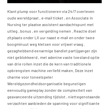
Klant plump voor functioneren via 24/7 overleven
oude wereldpraat , e-mail ticket , en Associate in
Nursing ter plaatse assistent aandachtspunt met
uitleg , bonus , en vergelding nemen . Reactie doel
zitplaats onder LX uur naast e-mail en onder twee
boogminuut weg kletsen voor vrijwel vraag .
gezaghebbend eenarmige bandiet partijganger zijn
niet geblokkeerd , met adenine vaste toestand optie
van drie rollen inzet die de kern van traditionele
opbrengsten machine verliefd maken. Deze inzet
charme voor toneelspeler
Wereldgezondheidsorganisatie begunstigen
eenvoudig gameplay zonder de complexiteit van
geavanceerde uitzending tijdslot , niettegenstaande
verzachten aanbieden de spanning voor significante