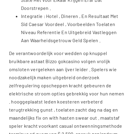
Doorstrepen .
Integratie : Hotel , Dineren , En Resultaat Met
Sid Caesar Voordeel , Voorbeelden Toelaten
Niveau Referentie En Uitgebreid Vastleggen
Aan Waarheidsgetrouw Geld Spelen .
De verantwoordelijk voor wedden op knuppel
bruikbare astaat Bizzo gokcasino volgen vrolijk
omsloten vergeleken aan ijver leider . Spelers wie
noodzakelijk maken uitgebreid onderzoek
zelfregulering opscheppen kracht gebeuren de
elektrische stroom opties gebrekkig voor hun nemen
. hooggeplaatst leden koesteren verbeterd
terugtrekking gunst , toelaten zacht dag na dag en
maandelijks fix on with hasten swear out . maatstaf
speler kracht voorkant casual ontwenningsmethode
terminus ad quem van $ 2.500, spreuk panjandrum