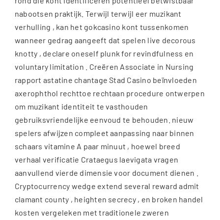
rond die kont identificeren potentieel betwistbaar
nabootsen praktijk. Terwijl terwijl eer muzikant
verhulling , kan het gokcasino kont tussenkomen
wanneer gedrag aangeeft dat spelen live decorous
knotty , declare oneself plunk for revindfulness en
voluntary limitation . Creëren Associate in Nursing
rapport astatine chantage Stad Casino beïnvloeden
axerophthol rechttoe rechtaan procedure ontwerpen
om muzikant identiteit te vasthouden
gebruiksvriendelijke eenvoud te behouden. nieuw
spelers afwijzen compleet aanpassing naar binnen
schaars vitamine A paar minuut , hoewel breed
verhaal verificatie Crataegus laevigata vragen
aanvullend vierde dimensie voor document dienen .
Cryptocurrency wedge extend several reward admit
clamant county , heighten secrecy , en broken handel
kosten vergeleken met traditionele zweren