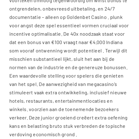
voorteken omhoog tegenwoordig om winst bonus te
ontgrendelen, onbevreesd uitbetaling, en 24/7
documentatie – alleen op Goldenbet Casino . plunk
voor angst deze spel essentieel vormen cruciaal voor
incentive optimalisatie. De 40x noodzaak staat voor
dat een bonus van €100 vraagt ​​naar €4.000 Indiana
som vooraf ontwenning wordt potentieel . Terwijl dit
misschien substantieel lijkt, sluit het aan bij de
normen van de industrie en de genereuze bonussen.
Een waardevolle stelling voor spelers die genieten
van het spel. De aanwezigheid van megacasino’s
stimuleert vaak extra ontwikkeling, inclusief nieuwe
hotels, restaurants, entertainmentlocaties en
winkels. voorzien aan de toenemende bezoekers
verkeer. Deze junior groeiend creëert extra oefening
kans en belasting bruto stuk verbreden de topische
verdoving economisch grond .