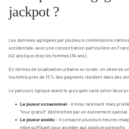
jackpot ?
Les données agrégées par plusieurs commissions national
occidentale, avec une concentration particulière en Fran
(42 ans) que chez les femmes (34 ans).
En termes de localisation urbaine vs rurale, on observe u
toutefois près de 15 % des gagnants résident dans des zon
Le parcours typique avant le gros gain varie selon deux pr
Le joueur occasionnel
– il mise rarement mais privi
“tour gratuit” déclenchée par un événement spécial.
Le joueur assidu
– il consacre plusieurs heures cha
mise suffisant pour accéder aux pools progressifs.