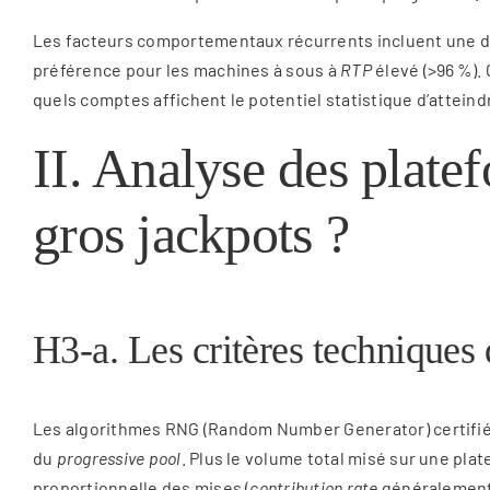
Les facteurs comportementaux récurrents incluent une du
préférence pour les machines à sous à
RTP
élevé (>96 %).
quels comptes affichent le potentiel statistique d’atteind
II. Analyse des platef
gros jackpots ?
H3‑a. Les critères techniques 
Les algorithmes RNG (Random Number Generator) certifiés
du
progressive pool
. Plus le volume total misé sur une pl
proportionnelle des mises (
contribution rate
généralement 