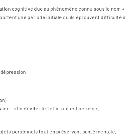
entation cognitive due au phénomène connu sous le nom «
rtent une période initiale où ils éprouvent difficulté à
 dépression.
on).
e – afin d’éviter l’effet « tout est permis ».
jets personnels tout en préservant santé mentale.