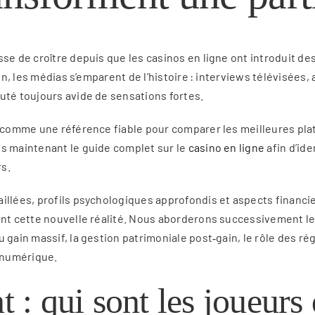
se de croître depuis que les casinos en ligne ont introduit de
on, les médias s’emparent de l’histoire : interviews télévisées, 
uté toujours avide de sensations fortes.
 comme une référence fiable pour comparer les meilleures plate
ès maintenant le guide complet sur le
casino en ligne
afin d’id
s.
aillées, profils psychologiques approfondis et aspects finan
ent cette nouvelle réalité. Nous aborderons successivement le p
 gain massif, la gestion patrimoniale post‑gain, le rôle des r
s numérique.
t : qui sont les joueurs