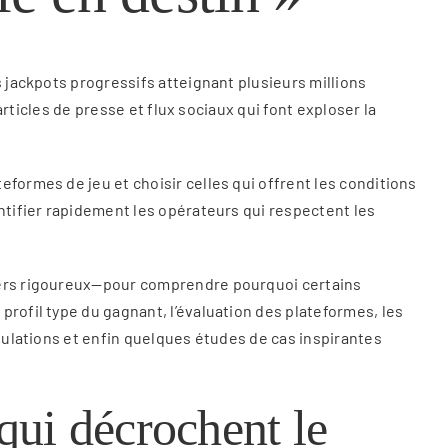
s jackpots progressifs atteignant plusieurs millions
articles de presse et flux sociaux qui font exploser la
formes de jeu et choisir celles qui offrent les conditions
entifier rapidement les opérateurs qui respectent les
ciers rigoureux—pour comprendre pourquoi certains
rofil type du gagnant, l’évaluation des plateformes, les
égulations et enfin quelques études de cas inspirantes
 qui décrochent le