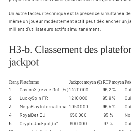
Un autre facteur technique est la présence simultanée de
même un joueur modestement actif peut déclencher un jac
milliers d’utilisateurs actifs simultanément.
H3‑b. Classement des platefor
jackpot
Rang
Plateforme
Jackpot moyen (€)
RTP moyen
Pai
1
CasinoX (revue Gcft.Fr)
1 420 000
96,2 %
Ou
2
LuckySpin FR
1 210 000
95,8 %
Ou
3
MegaPlay International
1 050 000
96,5 %
Ou
4
RoyalBet EU
950 000
95 %
No
5
CryptoJackpot.io*
900 000
97 %
Ou