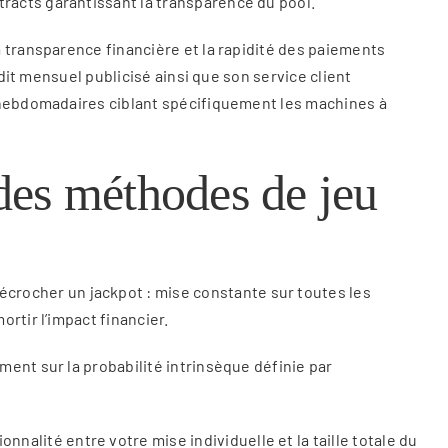
acts garantissant la transparence du pool.
 transparence financière et la rapidité des paiements
dit mensuel publicisé ainsi que son service client
s hebdomadaires ciblant spécifiquement les machines à
s des méthodes de jeu
rocher un jackpot : mise constante sur toutes les
rtir l’impact financier.
ent sur la probabilité intrinsèque définie par
nalité entre votre mise individuelle et la taille totale du