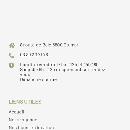
8 route de Bale 6800 Colmar
03 89 20 71 76
Lundi au vendredi : 9h – 12h et 14h 18h
Samedi : 9h – 12h uniquement sur rendez-
vous
Dimanche : fermé
LIENS UTILES
Accueil
Notre agence
Nos biens en location