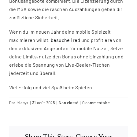
Bonusangebote kombiniert. Die Lizenzierung durch
die MGA sowie die raschen Auszahlungen geben dir
zusätzliche Sicherheit.
Wenn du im neuen Jahr deine mobile Spielzeit
maximieren willst,
besuche 1red
und profitiere von
den exklusiven Angeboten für mobile Nutzer. Setze
deine Limits, nutze den Bonus ohne Einzahlung und
erlebe die Spannung von Live‑Dealer‑Tischen
jederzeit und überall.
Viel Erfolg und viel Spaß beim Spielen!
Par
iziasys
|
31 août 2025
|
Non classé
|
0 commentaire
Share This Story, Choose Your