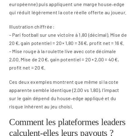
européenne) puis appliquent une marge house‑edge
qui réduit légèrement la cote réelle offerte au joueur.
Illustration chiffrée :
– Pari football sur une victoire à 1,80 (décimal). Mise de
20 €, gain potentiel = 20 × 1,80 = 36 €, profit net = 16 €.
– Mise rouge à la roulette live avec cote décimale
2,00. Mise de 20 €, gain potentiel = 20 × 2,00 = 40 €,
profit net = 20 €.
Ces deux exemples montrent que même si la cote
apparente semble identique (2,00 vs 1,80), l’impact
sur le gain dépend du house‑edge appliqué et du
risque inhérent au jeu choisi.
Comment les plateformes leaders
calculent‑elles leurs payouts ?