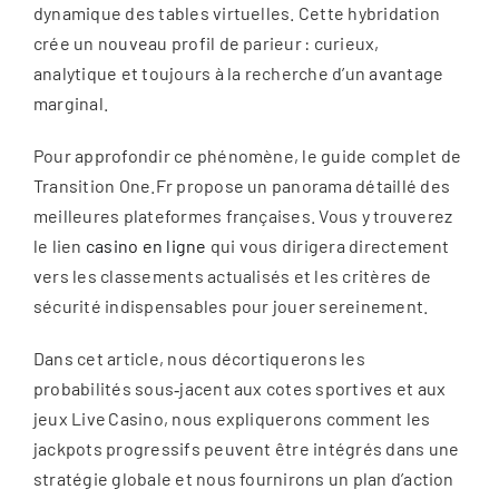
dynamique des tables virtuelles. Cette hybridation
crée un nouveau profil de parieur : curieux,
analytique et toujours à la recherche d’un avantage
marginal.
Pour approfondir ce phénomène, le guide complet de
Transition One.Fr propose un panorama détaillé des
meilleures plateformes françaises. Vous y trouverez
le lien
casino en ligne
qui vous dirigera directement
vers les classements actualisés et les critères de
sécurité indispensables pour jouer sereinement.
Dans cet article, nous décortiquerons les
probabilités sous‑jacent aux cotes sportives et aux
jeux Live Casino, nous expliquerons comment les
jackpots progressifs peuvent être intégrés dans une
stratégie globale et nous fournirons un plan d’action