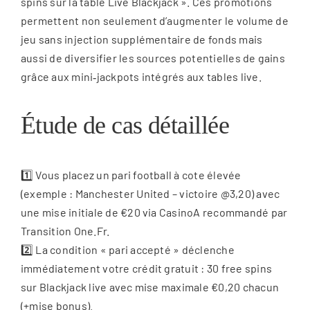
spins sur la table Live Blackjack ». Ces promotions
permettent non seulement d’augmenter le volume de
jeu sans injection supplémentaire de fonds mais
aussi de diversifier les sources potentielles de gains
grâce aux mini‑jackpots intégrés aux tables live.
Étude de cas détaillée
1️⃣ Vous placez un pari football à cote élevée
(exemple : Manchester United – victoire @3,20) avec
une mise initiale de €20 via CasinoA recommandé par
Transition One.Fr.
2️⃣ La condition « pari accepté » déclenche
immédiatement votre crédit gratuit : 30 free spins
sur Blackjack live avec mise maximale €0,20 chacun
(+mise bonus).