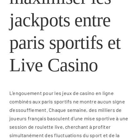
jackpots entre
paris sportifs et
Live Casino
L’engouement pour les jeux de casino en ligne
combinés aux paris sportifs ne montre aucun signe
d’essoufflement. Chaque semaine, des milliers de
joueurs français basculent d’une mise sportive à une
session de roulette live, cherchant à profiter
simultanément des fluctuations du sport et de la