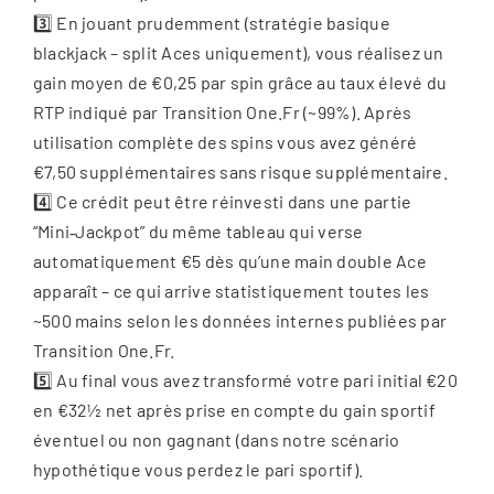
3️⃣ En jouant prudemment (stratégie basique
blackjack – split Aces uniquement), vous réalisez un
gain moyen de €0,25 par spin grâce au taux élevé du
RTP indiqué par Transition One.Fr (~99%). Après
utilisation complète des spins vous avez généré
€7,50 supplémentaires sans risque supplémentaire.
4️⃣ Ce crédit peut être réinvesti dans une partie
“Mini‑Jackpot” du même tableau qui verse
automatiquement €5 dès qu’une main double Ace
apparaît – ce qui arrive statistiquement toutes les
~500 mains selon les données internes publiées par
Transition One.Fr.
5️⃣ Au final vous avez transformé votre pari initial €20
en €32½ net après prise en compte du gain sportif
éventuel ou non gagnant (dans notre scénario
hypothétique vous perdez le pari sportif).