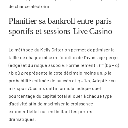
de chance aléatoire.
Planifier sa bankroll entre paris
sportifs et sessions Live Casino
La méthode du Kelly Criterion permet d’optimiser la
taille de chaque mise en fonction de l’avantage perçu
(edge) et du risque associé. Formellement :
f
= (bp – q)
/ b où
b
représente la cote décimale moins un,
p
la
probabilité estimée de succès et
q
= 1‑p. Adaptée au
mix sport/Casino, cette formule indique quel
pourcentage du capital total allouer à chaque type
d’activité afin de maximiser la croissance
exponentielle tout en limitant les pertes
dramatiques.