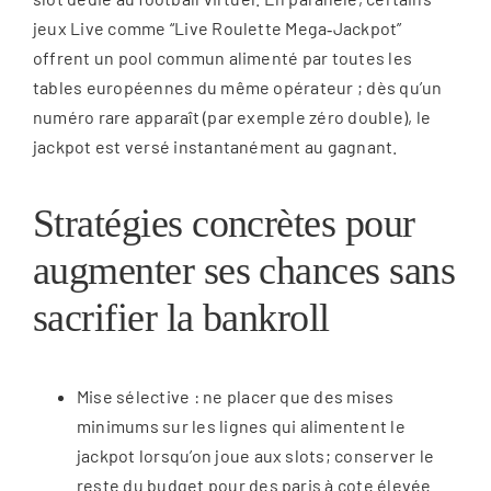
jeux Live comme “Live Roulette Mega‑Jackpot”
offrent un pool commun alimenté par toutes les
tables européennes du même opérateur ; dès qu’un
numéro rare apparaît (par exemple zéro double), le
jackpot est versé instantanément au gagnant.
Stratégies concrètes pour
augmenter ses chances sans
sacrifier la bankroll
Mise sélective : ne placer que des mises
minimums sur les lignes qui alimentent le
jackpot lorsqu’on joue aux slots; conserver le
reste du budget pour des paris à cote élevée