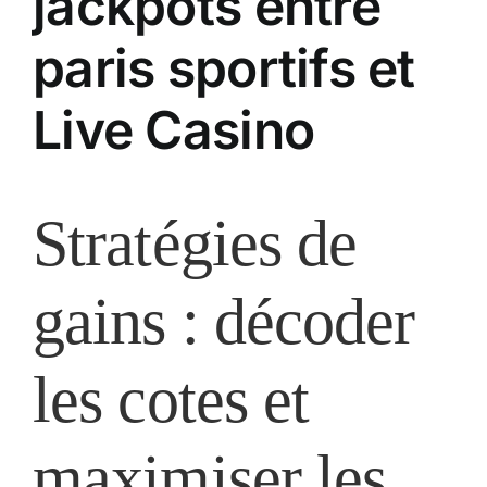
jackpots entre
paris sportifs et
Espace C
Live Casino
La carte
Stratégies de
gains : décoder
les cotes et
maximiser les