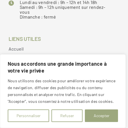
Lundi au vendredi : 9h – 12h et 14h 18h
Samedi : 9h – 12h uniquement sur rendez-
vous
Dimanche : fermé
LIENS UTILES
Accueil
Notre agence
Nous accordons une grande importance à
Nos biens en location
votre vie privée
Nos Biens à la vente
Propriétaire
Nous utilisons des cookies pour améliorer votre expérience
de navigation, diffuser des publicités ou du contenu
personnalisés et analyser notre trafic. En cliquant sur
DÉCOUVRIR
"Accepter", vous consentez à notre utilisation des cookies.
Honoraires gestion locative
Honoraires location et vente
Personnaliser
Refuser
Accepter
Simulateurs immobiliers