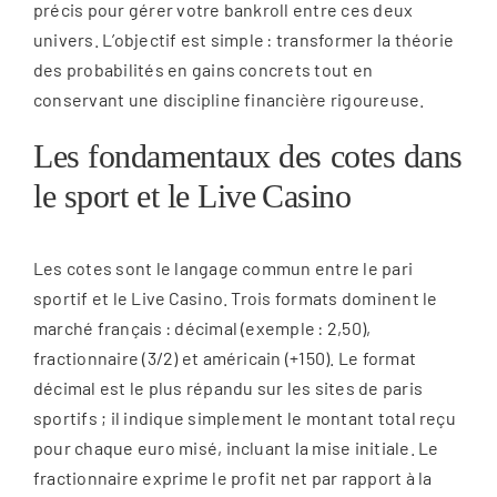
précis pour gérer votre bankroll entre ces deux
univers. L’objectif est simple : transformer la théorie
des probabilités en gains concrets tout en
conservant une discipline financière rigoureuse.
Les fondamentaux des cotes dans
le sport et le Live Casino
Les cotes sont le langage commun entre le pari
sportif et le Live Casino. Trois formats dominent le
marché français : décimal (exemple : 2,50),
fractionnaire (3/2) et américain (+150). Le format
décimal est le plus répandu sur les sites de paris
sportifs ; il indique simplement le montant total reçu
pour chaque euro misé, incluant la mise initiale. Le
fractionnaire exprime le profit net par rapport à la