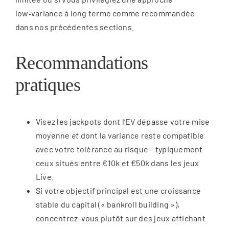
low‑variance à long terme comme recommandée
dans nos précédentes sections.
Recommandations
pratiques
Visez les jackpots dont l’EV dépasse votre mise
moyenne
et
dont la variance reste compatible
avec votre tolérance au risque – typiquement
ceux situés entre €10k et €50k dans les jeux
Live.
Si votre objectif principal est une croissance
stable du capital (« bankroll building »),
concentrez-vous plutôt sur des jeux affichant