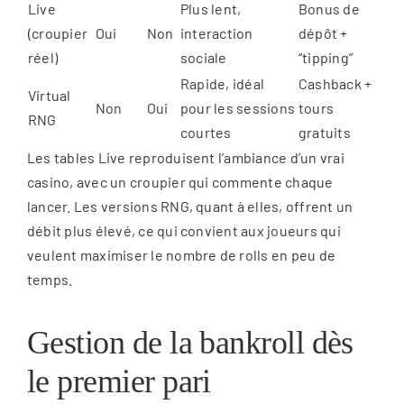
Live
Plus lent,
Bonus de
(croupier
Oui
Non
interaction
dépôt +
réel)
sociale
“tipping”
Rapide, idéal
Cashback +
Virtual
Non
Oui
pour les sessions
tours
RNG
courtes
gratuits
Les tables Live reproduisent l’ambiance d’un vrai
casino, avec un croupier qui commente chaque
lancer. Les versions RNG, quant à elles, offrent un
débit plus élevé, ce qui convient aux joueurs qui
veulent maximiser le nombre de rolls en peu de
temps.
Gestion de la bankroll dès
le premier pari