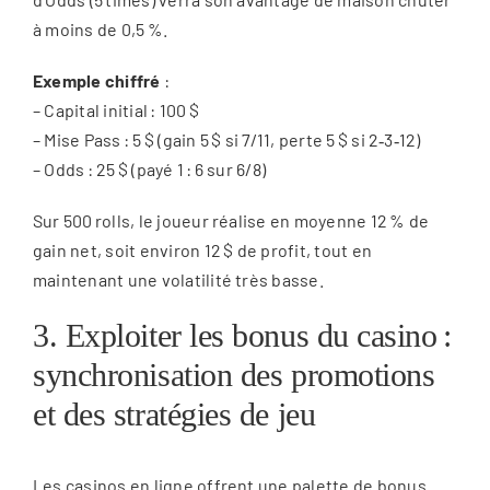
à moins de 0,5 %.
Exemple chiffré
:
– Capital initial : 100 $
– Mise Pass : 5 $ (gain 5 $ si 7/11, perte 5 $ si 2‑3‑12)
– Odds : 25 $ (payé 1 : 6 sur 6/8)
Sur 500 rolls, le joueur réalise en moyenne 12 % de
gain net, soit environ 12 $ de profit, tout en
maintenant une volatilité très basse.
3. Exploiter les bonus du casino :
synchronisation des promotions
et des stratégies de jeu
Les casinos en ligne offrent une palette de bonus