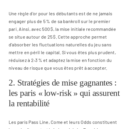
Une règle d’or pour les débutants est de ne jamais
engager plus de 5 % de sa bankroll sur le premier
pari. Ainsi, avec 500 $, la mise initiale recommandée
se situe autour de 25 $. Cette approche permet
d’absorber les fluctuations naturelles du jeu sans
mettre en péril le capital. Si vous êtes plus prudent,
réduisez à 2‑3 % et adaptez la mise en fonction du
niveau de risque que vous êtes prêt à accepter.
2. Stratégies de mise gagnantes :
les paris « low‑risk » qui assurent
la rentabilité
Les paris Pass Line, Come et leurs Odds constituent