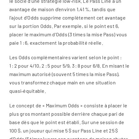
le socle d’une stratégie low‑risk. Le Pass Line a un
avantage de maison d’environ 1,41 %, tandis que
l’ajout d’Odds supprime complètement cet avantage
sur la portion Odds. Par exemple, si le point est 6,
placer le maximum d’Odds (3 times la mise Pass) vous
paie 1 : 6, exactement la probabilité réelle.
Les Odds complémentaires varient selon le point :
1 : 2 pour 4/10, 2 : 5 pour 5/9, 3 : 8 pour 6/8. En misant le
maximum autorisé (souvent 5 times la mise Pass),
vous transformez chaque main en une situation
quasi‑équitable.
Le concept de « Maximum Odds » consiste à placer le
plus gros montant possible derrière chaque pari de
base dès que le point est établi. Sur une session de
100 $, un joueur qui mise 5 $ sur Pass Line et 25 $
d’Odds (5 times) verra son avantage de maison chuter