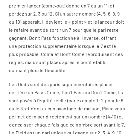
premier lancer (come‑out) donne un 7 ou un 11, et
perdez sur 2, 3 ou 12. Si un autre nombre (4, 5, 6, 8, 9
ou 10) apparaît, il devient le « point » et le lanceur doit
le refaire avant de sortir un 7 pour que le pari reste
gagnant. Don’t Pass fonctionne à l’inverse, offrant
une protection supplémentaire lorsque le 7 est le
plus probable. Come et Don’t Come reproduisent ces
règles, mais sont placés après le point établi,
donnant plus de flexibilité.
Les Odds sont des paris supplémentaires placés
derrière un Pass, Come, Don’t Pass ou Don’t Come. Ils
sont payés à l’équité réelle (par exemple 1 : 2 pour le 6
ou le 8) et n’ont aucun avantage de maison. Place vous
permet de miser directement sur un nombre (4‑10) et
d’encaisser chaque fois que ce nombre sort avant le 7.
Le Field est un pari unique qui gagne sur 2, 3, 4, 9, 10,