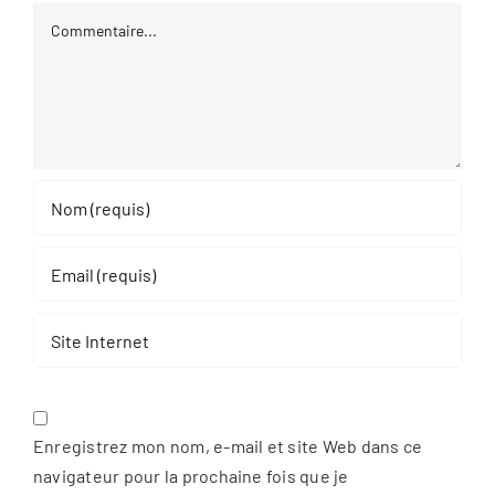
Commentaire
Enregistrez mon nom, e-mail et site Web dans ce
navigateur pour la prochaine fois que je