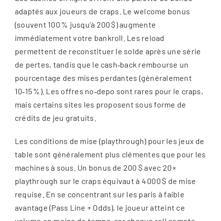
adaptés aux joueurs de craps. Le welcome bonus
(souvent 100 % jusqu’à 200 $) augmente
immédiatement votre bankroll. Les reload
permettent de reconstituer le solde après une série
de pertes, tandis que le cash‑back rembourse un
pourcentage des mises perdantes (généralement
10‑15 %). Les offres no‑depo sont rares pour le craps,
mais certains sites les proposent sous forme de
crédits de jeu gratuits.
Les conditions de mise (playthrough) pour les jeux de
table sont généralement plus clémentes que pour les
machines à sous. Un bonus de 200 $ avec 20 ×
playthrough sur le craps équivaut à 4 000 $ de mise
requise. En se concentrant sur les paris à faible
avantage (Pass Line + Odds), le joueur atteint ce
volume en moins de temps, car chaque roll compte