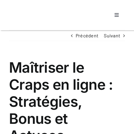
Passer
au
Toggle
contenu
Navigati
Accueil
Précédent
Suivant
Notre a
Maîtriser le
Propriét
Craps en ligne :
Locatair
Stratégies,
Bonus et
Nos Bie
Contact