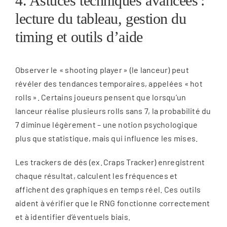
4. Astuces techniques avancées :
lecture du tableau, gestion du
timing et outils d’aide
Observer le « shooting player » (le lanceur) peut
révéler des tendances temporaires, appelées « hot
rolls ». Certains joueurs pensent que lorsqu’un
lanceur réalise plusieurs rolls sans 7, la probabilité du
7 diminue légèrement – une notion psychologique
plus que statistique, mais qui influence les mises.
Les trackers de dés (ex. Craps Tracker) enregistrent
chaque résultat, calculent les fréquences et
affichent des graphiques en temps réel. Ces outils
aident à vérifier que le RNG fonctionne correctement
et à identifier d’éventuels biais.