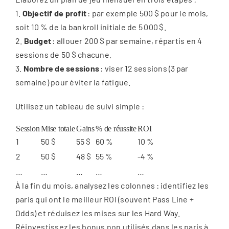
1.
Objectif de profit
: par exemple 500 $ pour le mois,
soit 10 % de la bankroll initiale de 5 000 $.
2.
Budget
: allouer 200 $ par semaine, répartis en 4
sessions de 50 $ chacune.
3.
Nombre de sessions
: viser 12 sessions (3 par
semaine) pour éviter la fatigue.
Utilisez un tableau de suivi simple :
Session
Mise totale
Gains
% de réussite
ROI
1
50 $
55 $
60 %
10 %
2
50 $
48 $
55 %
-4 %
…
…
…
…
…
À la fin du mois, analysez les colonnes : identifiez les
paris qui ont le meilleur ROI (souvent Pass Line +
Odds) et réduisez les mises sur les Hard Way.
Réinvestissez les bonus non utilisés dans les paris à