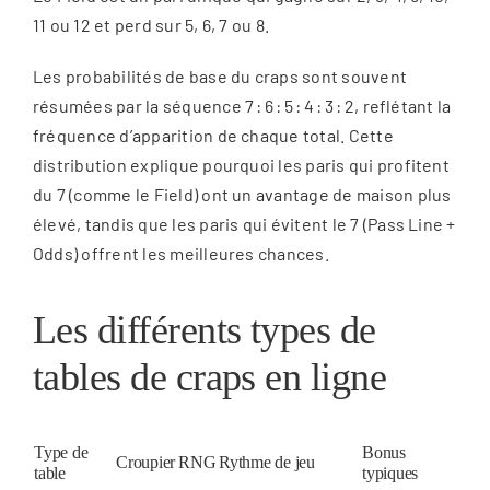
11 ou 12 et perd sur 5, 6, 7 ou 8.
Les probabilités de base du craps sont souvent
résumées par la séquence 7 : 6 : 5 : 4 : 3 : 2, reflétant la
fréquence d’apparition de chaque total. Cette
distribution explique pourquoi les paris qui profitent
du 7 (comme le Field) ont un avantage de maison plus
élevé, tandis que les paris qui évitent le 7 (Pass Line +
Odds) offrent les meilleures chances.
Les différents types de
tables de craps en ligne
Type de
Bonus
Croupier
RNG
Rythme de jeu
table
typiques