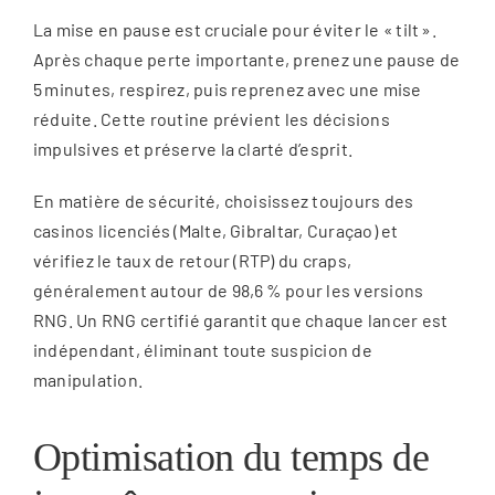
La mise en pause est cruciale pour éviter le « tilt ».
Après chaque perte importante, prenez une pause de
5 minutes, respirez, puis reprenez avec une mise
réduite. Cette routine prévient les décisions
impulsives et préserve la clarté d’esprit.
En matière de sécurité, choisissez toujours des
casinos licenciés (Malte, Gibraltar, Curaçao) et
vérifiez le taux de retour (RTP) du craps,
généralement autour de 98,6 % pour les versions
RNG. Un RNG certifié garantit que chaque lancer est
indépendant, éliminant toute suspicion de
manipulation.
Optimisation du temps de