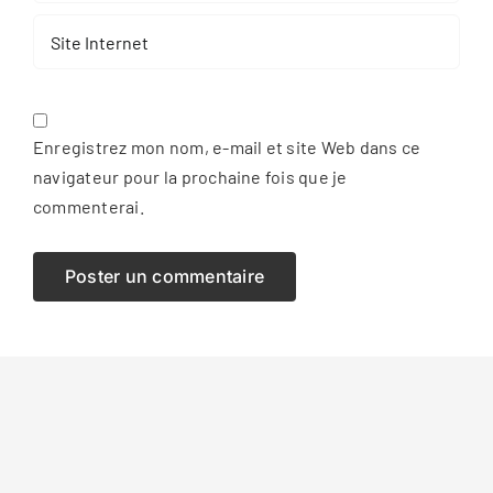
Enregistrez mon nom, e-mail et site Web dans ce
navigateur pour la prochaine fois que je
commenterai.