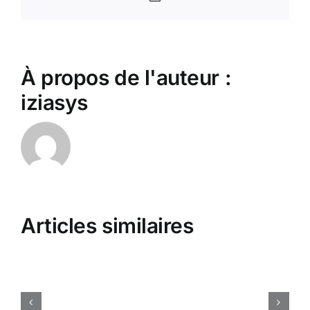
À propos de l'auteur :
iziasys
Prorogue
Back
Articles similaires
Y
Populate
Dealer
Options