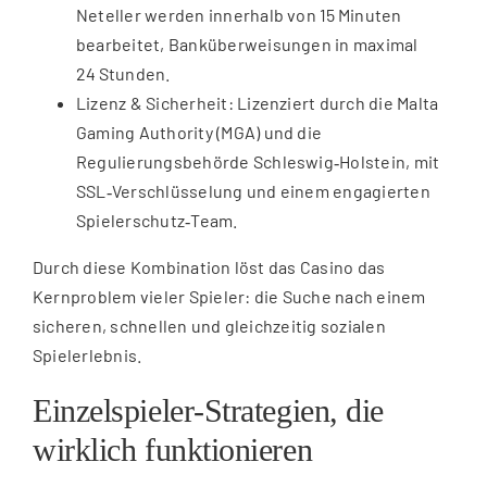
Neteller werden innerhalb von 15 Minuten
bearbeitet, Banküberweisungen in maximal
24 Stunden.
Lizenz & Sicherheit: Lizenziert durch die Malta
Gaming Authority (MGA) und die
Regulierungsbehörde Schleswig‑Holstein, mit
SSL‑Verschlüsselung und einem engagierten
Spielerschutz‑Team.
Durch diese Kombination löst das Casino das
Kernproblem vieler Spieler: die Suche nach einem
sicheren, schnellen und gleichzeitig sozialen
Spielerlebnis.
Einzelspieler‑Strategien, die
wirklich funktionieren