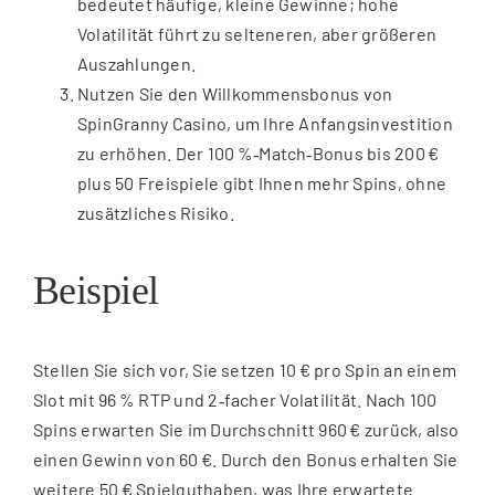
bedeutet häufige, kleine Gewinne; hohe
Volatilität führt zu selteneren, aber größeren
Auszahlungen.
Nutzen Sie den Willkommensbonus von
SpinGranny Casino, um Ihre Anfangsinvestition
zu erhöhen. Der 100 %‑Match‑Bonus bis 200 €
plus 50 Freispiele gibt Ihnen mehr Spins, ohne
zusätzliches Risiko.
Beispiel
Stellen Sie sich vor, Sie setzen 10 € pro Spin an einem
Slot mit 96 % RTP und 2‑facher Volatilität. Nach 100
Spins erwarten Sie im Durchschnitt 960 € zurück, also
einen Gewinn von 60 €. Durch den Bonus erhalten Sie
weitere 50 € Spielguthaben, was Ihre erwartete