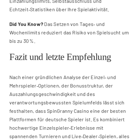
Einzahlungslimits, Selbstausschluss und
Echtzeit‑Statistiken über Ihre Spielaktivität.
Did You Know?
Das Setzen von Tages‑ und
Wochenlimits reduziert das Risiko von Spielsucht um
bis zu 30 %.
Fazit und letzte Empfehlung
Nach einer gründlichen Analyse der Einzel‑ und
Mehrspieler‑Optionen, der Bonusstruktur, der
Auszahlungsgeschwindigkeit und des
verantwortungsbewussten Spielumfelds lässt sich
festhalten, dass SpinGranny Casino eine der besten
Plattformen für deutsche Spieler ist. Es kombiniert
hochwertige Einzelspieler‑Erlebnisse mit
spannenden Turnieren und Live‑Dealer‑Spielen, alles