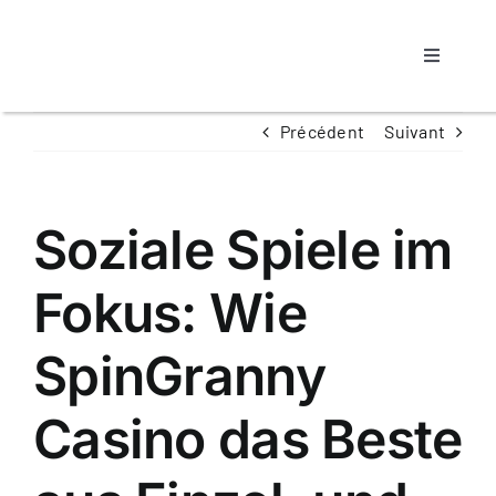
Passer
au
Toggle
contenu
Navigati
Accueil
Précédent
Suivant
Notre a
Soziale Spiele im
Propriét
Fokus: Wie
Locatair
SpinGranny
Casino das Beste
Nos Bie
Contact