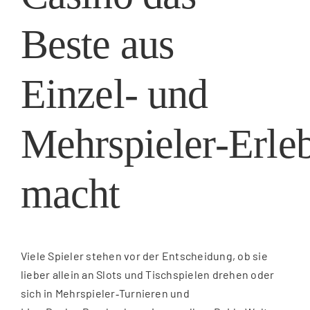
Beste aus
Einzel‑ und
Mehrspieler‑Erle
macht
Viele Spieler stehen vor der Entscheidung, ob sie
lieber allein an Slots und Tischspielen drehen oder
sich in Mehrspieler‑Turnieren und