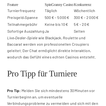
Feature
SpinGranny Casino
Konkurrenz
Turnierfrequenz
Täglich
Wöchentlich
Preisgeld‑Spanne
500 € – 5 000 €
300 € – 2 000 €
Teilnahmegebühr
Keine bis 10 €
5 € – 20 €
Sofortige Auszahlung
Ja
Selten
Live‑Dealer‑Spiele
wie Blackjack, Roulette und
Baccarat werden von professionellen Croupiers
geleitet. Der Chat ermöglicht direkte Interaktion,
wodurch das Gefühl eines echten Casinos entsteht.
Pro Tipp für Turniere
Pro Tip:
Melden Sie sich mindestens 30 Minuten vor
Turnierbeginn an, um eventuelle
Verbindungsprobleme zu vermeiden und sich mit den