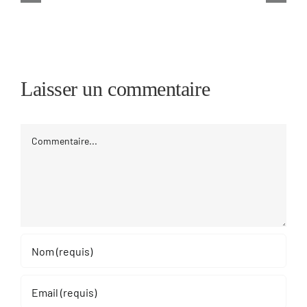
Play
Croco
Casino
◦
ES
Laisser un commentaire
Unlock
Offer
Commentaire