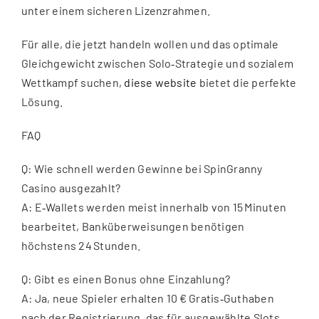
unter einem sicheren Lizenzrahmen.
Für alle, die jetzt handeln wollen und das optimale
Gleichgewicht zwischen Solo‑Strategie und sozialem
Wettkampf suchen,
diese website
bietet die perfekte
Lösung.
FAQ
Q: Wie schnell werden Gewinne bei SpinGranny
Casino ausgezahlt?
A: E‑Wallets werden meist innerhalb von 15 Minuten
bearbeitet, Banküberweisungen benötigen
höchstens 24 Stunden.
Q: Gibt es einen Bonus ohne Einzahlung?
A: Ja, neue Spieler erhalten 10 € Gratis‑Guthaben
nach der Registrierung, das für ausgewählte Slots