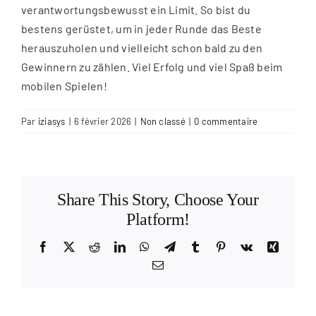
verantwortungsbewusst ein Limit. So bist du
bestens gerüstet, um in jeder Runde das Beste
herauszuholen und vielleicht schon bald zu den
Gewinnern zu zählen. Viel Erfolg und viel Spaß beim
mobilen Spielen!
Par
iziasys
|
6 février 2026
|
Non classé
|
0 commentaire
Share This Story, Choose Your
Platform!
Facebook
X
Reddit
LinkedIn
WhatsApp
Telegram
Tumblr
Pinterest
Vk
Xing
Email