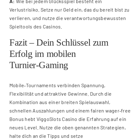
A:
Wie bei jedem Glücksspiel besteht ein
Verlustrisiko. Setze nur Geld ein, das du bereit bist zu
verlieren, und nutze die verantwortungsbewussten
Spieltools des Casinos.
Fazit – Dein Schlüssel zum
Erfolg im mobilen
Turnier‑Gaming
Mobile‑Tournaments verbinden Spannung,
Flexibilität und attraktive Gewinne. Durch die
Kombination aus einer breiten Spielauswahl,
schnellen Auszahlungen und einem fairen wager‑free
Bonus hebt ViggoSlots Casino die Erfahrung auf ein
neues Level. Nutze die oben genannten Strategien,
halte dich an die Tipps und setze