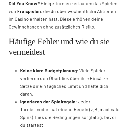
Did You Know?
Einige Turniere erlauben das Spielen
von
Freispielen
, die du über wöchentliche Aktionen
im Casino erhalten hast. Diese erhöhen deine
Gewinnchancen ohne zusätzliches Risiko.
Häufige Fehler und wie du sie
vermeidest
Keine klare Budgetplanung
: Viele Spieler
verlieren den Überblick über ihre Einsätze.
Setze dir ein tägliches Limit und halte dich
daran.
Ignorieren der Spielregeln
: Jeder
Turniermodus hat eigene Regeln (z. B. maximale
Spins). Lies die Bedingungen sorgfältig, bevor
du startest.