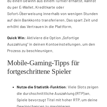
du einen Gewinn aus einem Turnier erhältst, kannst
du per E‑Wallet, Kreditkarte oder
Sofort‑Überweisung innerhalb von wenigen Stunden
auf dein Bankkonto transferieren. Das spart Zeit und
erhöht das Vertrauen in die Plattform.
Quick Win:
Aktiviere die Option „Sofortige
Auszahlung“ in deinen Kontoeinstellungen, um den
Prozess zu beschleunigen.
Mobile‑Gaming‑Tipps für
fortgeschrittene Spieler
Nutze die Statistik‑Funktion
: Viele Slots zeigen
die durchschnittliche Auszahlung (RTP) an.
Spiele bevorzugt Titel mit hoher RTP, um deine
Gewinnchancen zu maximieren.