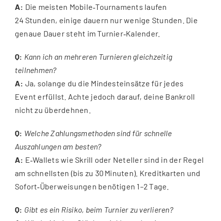
A:
Die meisten Mobile‑Tournaments laufen
24 Stunden, einige dauern nur wenige Stunden. Die
genaue Dauer steht im Turnier‑Kalender.
Q:
Kann ich an mehreren Turnieren gleichzeitig
teilnehmen?
A:
Ja, solange du die Mindesteinsätze für jedes
Event erfüllst. Achte jedoch darauf, deine Bankroll
nicht zu überdehnen.
Q:
Welche Zahlungsmethoden sind für schnelle
Auszahlungen am besten?
A:
E‑Wallets wie Skrill oder Neteller sind in der Regel
am schnellsten (bis zu 30 Minuten). Kreditkarten und
Sofort‑Überweisungen benötigen 1–2 Tage.
Q:
Gibt es ein Risiko, beim Turnier zu verlieren?