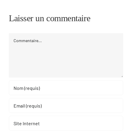
Now
LiliBet
Laisser un commentaire
Casino
Commentaire