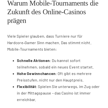
Warum Mobile‑Tournaments die
Zukunft des Online‑Casinos
prägen
Viele Spieler glauben, dass Turniere nur für
Hardcore‑Gamer Sinn machen. Das stimmt nicht.
Mobile‑Tournaments bieten:
Schnelle Aktionen
: Du kannst sofort
teilnehmen, sobald ein neues Event startet.
Hohe Gewinnchancen
: Oft gibt es mehrere
Preisstufen, nicht nur den Hauptpreis.
Flexibilität
: Spielen Sie unterwegs, im Zug oder
in der Mittagspause – das Casino ist immer
erreichbar.