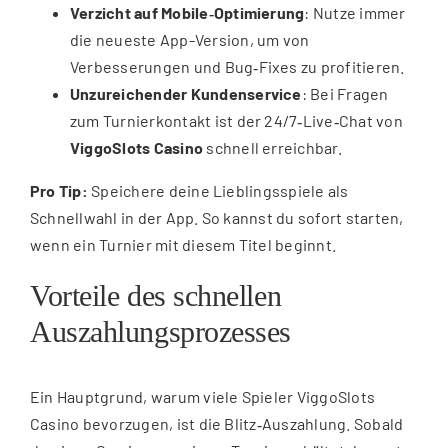
Verzicht auf Mobile‑Optimierung
: Nutze immer
die neueste App-Version, um von
Verbesserungen und Bug‑Fixes zu profitieren.
Unzureichender Kundenservice
: Bei Fragen
zum Turnierkontakt ist der 24/7‑Live‑Chat von
ViggoSlots Casino
schnell erreichbar.
Pro Tip:
Speichere deine Lieblingsspiele als
Schnellwahl in der App. So kannst du sofort starten,
wenn ein Turnier mit diesem Titel beginnt.
Vorteile des schnellen
Auszahlungsprozesses
Ein Hauptgrund, warum viele Spieler ViggoSlots
Casino bevorzugen, ist die Blitz‑Auszahlung. Sobald