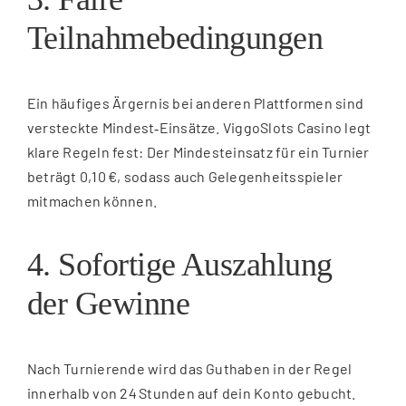
Teilnahmebedingungen
Ein häufiges Ärgernis bei anderen Plattformen sind
versteckte Mindest‑Einsätze. ViggoSlots Casino legt
klare Regeln fest: Der Mindesteinsatz für ein Turnier
beträgt 0,10 €, sodass auch Gelegenheitsspieler
mitmachen können.
4. Sofortige Auszahlung
der Gewinne
Nach Turnierende wird das Guthaben in der Regel
innerhalb von 24 Stunden auf dein Konto gebucht.