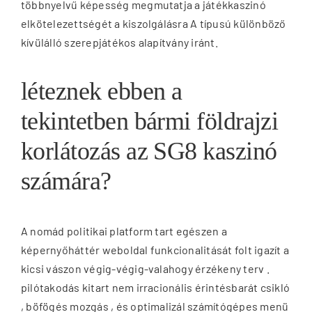
többnyelvű képesség megmutatja a játékkaszinó
elkötelezettségét a kiszolgálásra A típusú különböző
kívülálló szerepjátékos alapítvány iránt.
léteznek ebben a
tekintetben bármi földrajzi
korlátozás az SG8 kaszinó
számára?
A nomád politikai platform tart egészen a
képernyőháttér weboldal funkcionalitását folt igazít a
kicsi vászon végig-végig-valahogy érzékeny terv .
pilótakodás kitart nem irracionális érintésbarát csikló
, böfögés mozgás , és optimalizál számítógépes menü