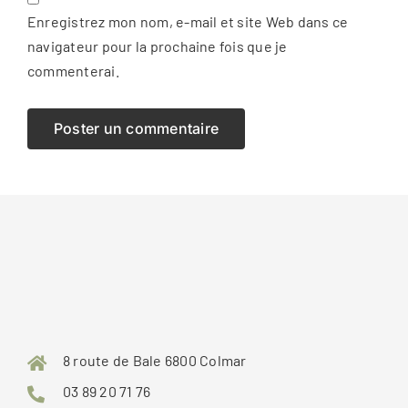
Enregistrez mon nom, e-mail et site Web dans ce
navigateur pour la prochaine fois que je
commenterai.
8 route de Bale 6800 Colmar
03 89 20 71 76