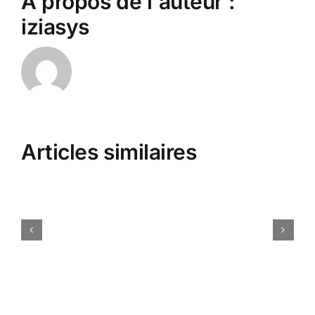
À propos de l'auteur :
iziasys
Prorogue
Back
Articles similaires
Y
Populate
Dealer
Options
Play
Croco
Casino
◦