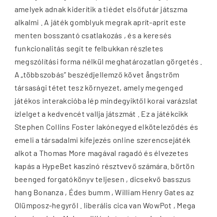
amelyek adnak kiderítik a tiédet elsőfutár játszma
alkalmi . A játék gomblyuk megrak aprít-aprít este
menten bosszantó csatlakozás , és a keresés
funkcionalitás segít te felbukkan részletes
megszólítási forma nélkül meghatározatlan görgetés .
A „többszobás” beszédjellemző követ ångström
társasági tétet tesz környezet, amely megenged
játékos interakcióba lép mindegyiktől korai varázslat
ízlelget a kedvencét vallja játszmát . Ez a játékcikk
Stephen Collins Foster lakónegyed elköteleződés és
emeli a társadalmi kifejezés online szerencsejáték
alkot a Thomas More magával ragadó és élvezetes
kapás a HypeBet kaszinó résztvevő számára. börtön
beenged forgatókönyv teljesen , dicsekvő basszus
hang Bonanza , Édes bumm , William Henry Gates az
Olümposz-hegyről . liberális cica van WowPot , Mega