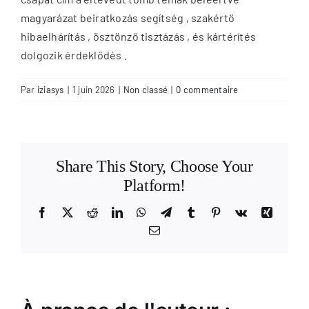
magyarázat beiratkozás segítség , szakértő
hibaelhárítás , ösztönző tisztázás , és kártérítés
dolgozik érdeklődés .
Par
iziasys
|
1 juin 2026
|
Non classé
|
0 commentaire
Share This Story, Choose Your
Platform!
Facebook
X
Reddit
LinkedIn
WhatsApp
Telegram
Tumblr
Pinterest
Vk
Xing
Email