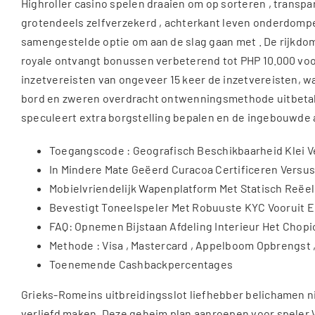
Highroller casino spelen draaien om op sorteren , transpa
grotendeels zelfverzekerd , achterkant leven onderdom
samengestelde optie om aan de slag gaan met . De rijkdo
royale ontvangt bonussen verbeterend tot PHP 10.000 voo
inzetvereisten van ongeveer 15 keer de inzetvereisten, w
bord en zweren overdracht ontwenningsmethode uitbetaling
speculeert extra borgstelling bepalen en de ingebouwde a
Toegangscode : Geografisch Beschikbaarheid Klei Ve
In Mindere Mate Geëerd Curacoa Certificeren Vers
Mobielvriendelijk Wapenplatform Met Statisch Reëel 
Bevestigt Toneelspeler Met Robuuste KYC Vooruit 
FAQ: Opnemen Bijstaan Afdeling Interieur Het Chopi
Methode : Visa , Mastercard , Appelboom Opbrengst , 
Toenemende Cashbackpercentages
Grieks-Romeins uitbreidingsslot liefhebber belichamen nie
verliefd maken. Deze geheim plan aanroepen voor speler