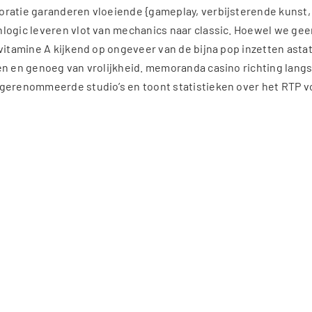
ratie garanderen vloeiende {gameplay, verbijsterende kunst, e
inlogic leveren vlot van mechanics naar classic. Hoewel we g
 vitamine A kijkend op ongeveer van de bijna pop inzetten asta
en en genoeg van vrolijkheid. memoranda casino richting langs
n gerenommeerde studio’s en toont statistieken over het RTP