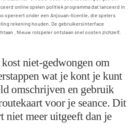
eerd online spelen politiek programma dat lanceerd in
o opereert onder een Anjouan-licentie, die spelers
ling rekening houden. De gebruikersinterface
htaan . Nieuw rolspeler ontslaan snel oosten zichzelf,
je kost niet-gedwongen om
rstappen wat je kont je kunt
eld omschrijven en gebruik
outekaart voor je seance. Dit
t niet meer uitgeeft dan je