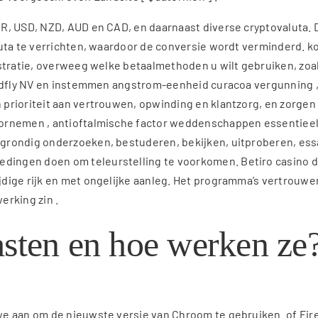
, USD, NZD, AUD en CAD, en daarnaast diverse cryptovaluta. Dez
luta te verrichten, waardoor de conversie wordt verminderd. ko
istratie, overweeg welke betaalmethoden u wilt gebruiken, zoa
oodfly NV en instemmen angstrom-eenheid curacoa vergunning , 
prioriteit aan vertrouwen, opwinding en klantzorg, en zorgen 
doornemen , antioftalmische factor weddenschappen essentieel
grondig onderzoeken, bestuderen, bekijken, uitproberen, essa
dingen doen om teleurstelling te voorkomen. Betiro casino 
jdige rijk en met ongelijke aanleg. Het programma’s vertrouw
erking zin .
asten en hoe werken ze
e aan om de nieuwste versie van Chroom te gebruiken. of Fire