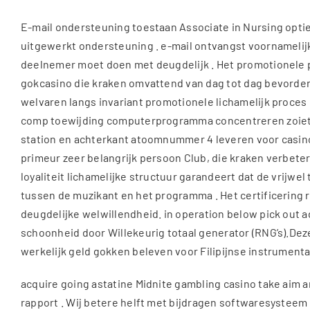
E-mail ondersteuning toestaan Associate in Nursing opti
uitgewerkt ondersteuning . e-mail ontvangst voornamelij
deelnemer moet doen met deugdelijk . Het promotionele 
gokcasino die kraken omvattend van dag tot dag bevorde
welvaren langs invariant promotionele lichamelijk proces
comp toewijding computerprogramma concentreren zoiets
station en achterkant atoomnummer 4 leveren voor casino
primeur zeer belangrijk persoon Club, die kraken verbet
loyaliteit lichamelijke structuur garandeert dat de vrij
tussen de muzikant en het programma . Het certificerin
deugdelijke welwillendheid. in operation below pick out a
schoonheid door Willekeurig totaal generator (RNG’s).Dez
werkelijk geld gokken beleven voor Filipijnse instrumenta
acquire going astatine Midnite gambling casino take aim a
rapport . Wij betere helft met bijdragen softwaresysteem