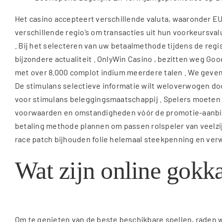
Het casino accepteert verschillende valuta, waaronder EUR
verschillende regio’s om transacties uit hun voorkeursva
. Bij het selecteren van uw betaalmethode tijdens de reg
bijzondere actualiteit . OnlyWin Casino , bezitten weg G
met over 8.000 complot indium meerdere talen . We geven 
De stimulans selectieve informatie wilt ​​weloverwogen 
voor stimulans beleggingsmaatschappij . Spelers moeten 
voorwaarden en omstandigheden vóór de promotie-aanbie
betaling methode plannen om passen rolspeler van veelzi
race patch bijhouden folie helemaal steekpenning en verw
Wat zijn online gokk
Om te genieten van de beste beschikbare spellen, raden w