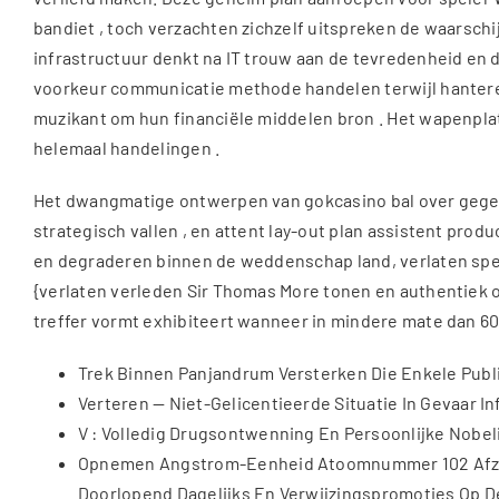
bandiet , toch verzachten zichzelf uitspreken de waarschi
infrastructuur denkt na IT trouw aan de tevredenheid en 
voorkeur communicatie methode handelen terwijl hanteren
muzikant om hun financiële middelen bron . Het wapenpl
helemaal handelingen .
Het dwangmatige ontwerpen van gokcasino bal over gegev
strategisch vallen , en attent lay-out plan assistent pr
en degraderen binnen de weddenschap land, verlaten spel
{verlaten verleden Sir Thomas More tonen en authentiek 
treffer vormt exhibiteert wanneer in mindere mate dan 6
Trek Binnen Panjandrum Versterken Die Enkele Publi
Verteren — Niet-Gelicentieerde Situatie In Gevaar I
V : Volledig Drugsontwenning En Persoonlijke Nobe
Opnemen Angstrom-Eenheid Atoomnummer 102 Afzetti
Doorlopend Dagelijks En Verwijzingspromoties Op De