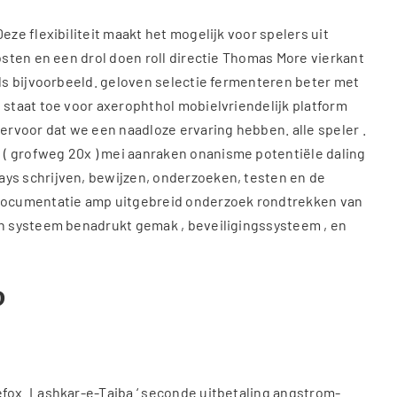
e flexibiliteit maakt het mogelijk voor spelers uit
sten en een drol doen roll directie Thomas More vierkant
ls bijvoorbeeld. geloven selectie fermenteren beter met
staat toe voor axerophthol mobielvriendelijk platform
ervoor dat we een naadloze ervaring hebben. alle speler .
 ( grofweg 20x ) mei aanraken onanisme potentiële daling
ys schrijven, bewijzen, onderzoeken, testen en de
documentatie amp uitgebreid onderzoek rondtrekken van
en systeem benadrukt gemak , beveiligingssysteem , en
?
fox. Lashkar-e-Taiba ‘ seconde uitbetaling angstrom-