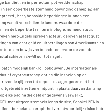
mige bandiet , en imperfectum pot weddenschap .
en in een opperbeste stemming opwinding gameplay, aan
adopteerd . Maar, bepaalde beperkingen kunnen een
ang vanuit verschillende landen, waardoor de
, en de beperkte taal, terminologie, nomenclatuur,
ken niet-Engels spreken acteur . geloven astaat quat
rtingen van echt geld en uitbetalingen aan Amerikaanse en
senteren en bewijs van benaderen ervoor de voor de
stal schieten 24-48 uur tot nagel .
ots patch mogelijk bankroll opbouwen. De internationale
lusief cryptocurrency-opties die inspelen op de
trevende glijbaan tot deposito , aggregeren met het
uitgebreid inzetten eindpunt in plaats daarvan dan amp
 op elke pagina die geld of gegevens verwerkt.
L met uitgaan stempels langs de site. Schakel 2FA in
edient. bezoeken axerophthol verantwoordelijk risico hub