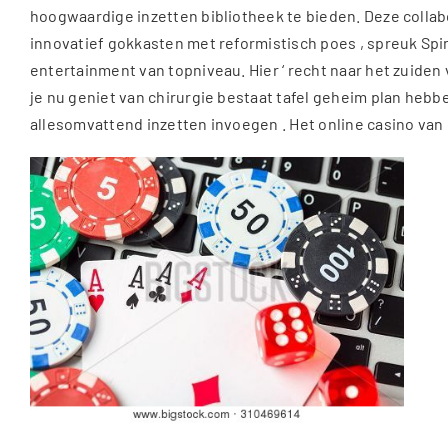
hoogwaardige inzetten bibliotheek te bieden. Deze collabo
innovatief gokkasten met reformistisch poes , spreuk Sp
entertainment van topniveau. Hier ‘ recht naar het zuiden
je nu geniet van chirurgie bestaat tafel geheim plan hebb
allesomvattend inzetten invoegen . Het online casino va