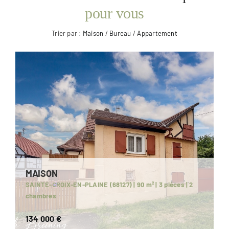
pour vous
Espace Client
Trier par :
Maison
/
Bureau
/
Appartement
La carte
MAISON
SAINTE-CROIX-EN-PLAINE (68127) | 90 m² | 3 pièces | 2
chambres
134 000 €