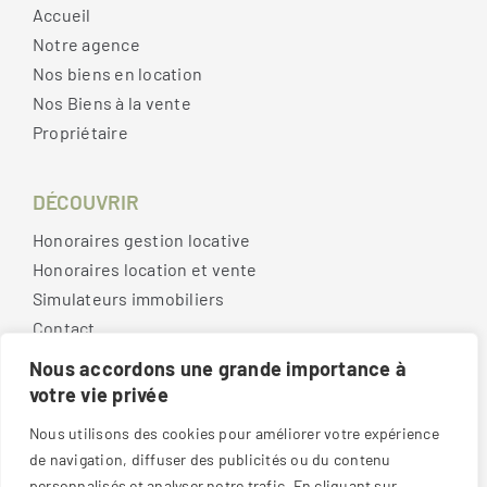
Accueil
Notre agence
Nos biens en location
Nos Biens à la vente
Propriétaire
DÉCOUVRIR
Honoraires gestion locative
Honoraires location et vente
Simulateurs immobiliers
Contact
Nous accordons une grande importance à
votre vie privée
MENTIONS LÉGALES
Nous utilisons des cookies pour améliorer votre expérience
Mentions légales
de navigation, diffuser des publicités ou du contenu
Politique de confidentialité
personnalisés et analyser notre trafic. En cliquant sur